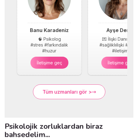
Banu Karadeniz
Ayşe Demir
🧠 Psikolog
💌 İlişki Danışmanı
#stres #farkındalık
#sağlıklıilişki #güv
#huzur
#iletişim
İletişime geç
İletişime geç
Tüm uzmanları gör >
Psikolojik zorluklardan biraz
bahsedelim...