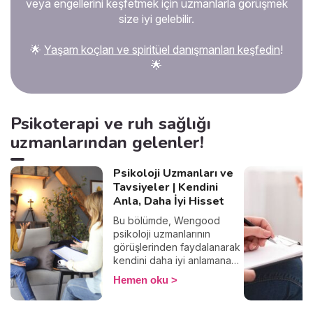
veya engellerini keşfetmek için uzmanlarla görüşmek
size iyi gelebilir.
🌟
Yaşam koçları ve spiritüel danışmanları keşfedin
!
🌟
Psikoterapi ve ruh sağlığı
uzmanlarından gelenler!
Psikoloji Uzmanları ve
Tavsiyeler | Kendini
Anla, Daha İyi Hisset
Bu bölümde, Wengood
psikoloji uzmanlarının
görüşlerinden faydalanarak
kendini daha iyi anlamana
ve psikolojik iyi oluşunu
Hemen oku
güçlendirmene yardımcı
olacak bilgiler paylaşıyor.