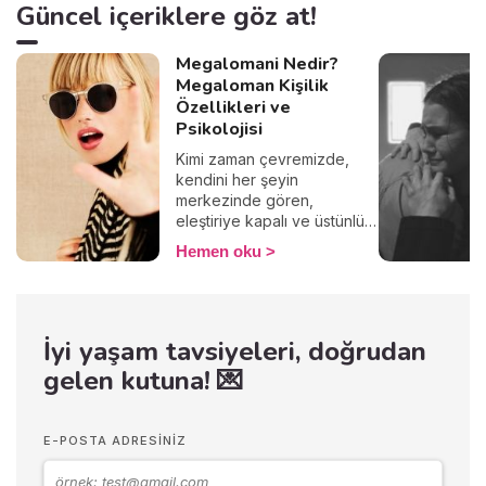
Kendi iç dünyanı tanımak ve
Güncel içeriklere göz at!
bilinçli adımlar atmak için
uzmanların önerilerine göz
Megalomani Nedir?
atmaya ne dersin?
Megaloman Kişilik
Özellikleri ve
Psikolojisi
Kimi zaman çevremizde,
kendini her şeyin
merkezinde gören,
eleştiriye kapalı ve üstünlük
hissiyle hareket eden
Hemen oku
insanlarla karşılaşırız. Bu
davranışlar sadece bir kişilik
özelliği mi, yoksa altında
yatan daha derin psikolojik
İyi yaşam tavsiyeleri, doğrudan
bir durum olabilir mi? İşte bu
noktada “megalomani”
gelen kutuna! 💌
kavramı devreye giriyor. Bu
yazıda, megaloman kişilik
özelliklerini, megalomaninin
E-POSTA ADRESINIZ
psikolojik kökenlerini ve bu
durumla başa çıkma yollarını