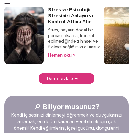
Stres ve Psikoloji:
Stresinizi Anlayın ve
Kontrol Altına Alın
Stres, hayatın doğal bir
parçası olsa da, kontrol
edilmediğinde zihinsel ve
fiziksel sağlığımızı olumsuz
etkileyebilir. Peki, stresin
Hemen oku
belirtileri nelerdir ve nasıl
başa çıkabiliriz?
Wengood'un bu köşesinde,
stresin etkilerini anlayıp,
Daha fazla >
daha dengeli bir yaşam için
pratik çözümler
keşfedeceksiniz.
🔎
Biliyor musunuz?
Kendi iç sesinizi dinlemeyi öğrenmek ve duygularınızı
anlamak, en doğru kararları verebilmek için çok
önemli! Kendi eğilimlerini, içsel gücünü, döngülerini