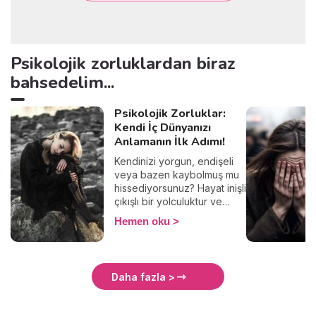
Psikolojik zorluklardan biraz
bahsedelim...
Psikolojik Zorluklar:
Kendi İç Dünyanızı
Anlamanın İlk Adımı!
Kendinizi yorgun, endişeli
veya bazen kaybolmuş mu
hissediyorsunuz? Hayat inişli
çıkışlı bir yolculuktur ve
psikolojik zorluklarla
Hemen oku
karşılaşmak oldukça
doğaldır. Burada,
duygularınızı anlamanıza ve
iç huzurunuzu bulmanıza
Daha fazla >
yardımcı olacak içerikler
sunuyoruz.