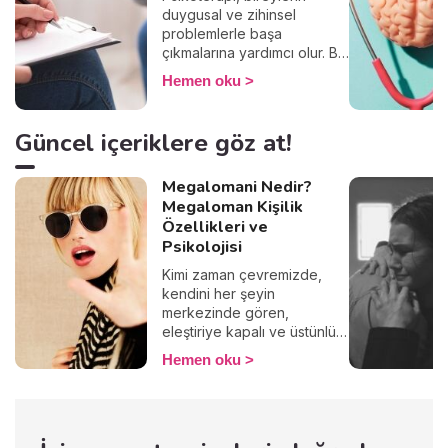
duygusal ve zihinsel
problemlerle başa
çıkmalarına yardımcı olur. Bir
uzman rehberliğinde yapılan
Hemen oku
bu süreç, kişinin yaşam
kalitesini artırır. Günümüzde
depresyon, anksiyete,
Güncel içeriklere göz at!
stres, özgüven eksikliği gibi
konularla ilgili birçok terapi
Megalomani Nedir?
yöntemi mevcuttur. Hepsi ve
daha fazlası Wengood'un
Megaloman Kişilik
bu köşesinde!
Özellikleri ve
Psikolojisi
Kimi zaman çevremizde,
kendini her şeyin
merkezinde gören,
eleştiriye kapalı ve üstünlük
hissiyle hareket eden
Hemen oku
insanlarla karşılaşırız. Bu
davranışlar sadece bir kişilik
özelliği mi, yoksa altında
yatan daha derin psikolojik
bir durum olabilir mi? İşte bu