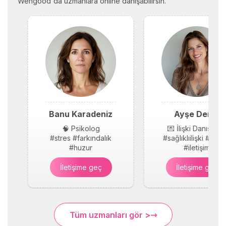
Wengood'da uzmanlara online danışabilirsin.
Banu Karadeniz
Ayşe Demir
🧠 Psikolog
💌 İlişki Danışmanı
#stres #farkındalık
#sağlıklıilişki #güv
#huzur
#iletişim
İletişime geç
İletişime geç
Tüm uzmanları gör >