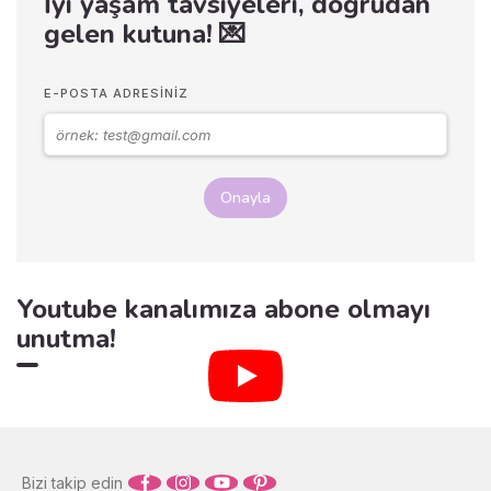
İyi yaşam tavsiyeleri, doğrudan
noktada “megalomani”
gelen kutuna! 💌
kavramı devreye giriyor. Bu
yazıda, megaloman kişilik
özelliklerini, megalomaninin
E-POSTA ADRESINIZ
psikolojik kökenlerini ve bu
durumla başa çıkma yollarını
ele alacağız.
Onayla
Youtube kanalımıza abone olmayı
unutma!
Bizi takip edin