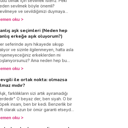
roblem mi?
utlu olmak için sevilmek isteriz. Peki
eden sevilmek böyle önemli?
evilmeye ve sevildiğimizi duymaya
eden bu kadar ihtiyaç duyuyoruz?
emen oku
linik psikolog Elisabeth Navarro
orularımızı yanıtladı.
anlış aşk seçimleri (Neden hep
anlış erkeğe aşık oluyorum?)
er seferinde aynı hikayede sıkışıp
alıyor ve sizinle ilgilenmeyen, hatta asla
rişemeyeceğiniz erkeklerden mi
oşlanıyorsunuz? Ama neden hep bu
ynı dramatik modeli kendinize
emen oku
yguluyorsunuz? Psikolog Nathalie
russia-Collin, bu davranışı sizin için
evgili ile ortak nokta: olmazsa
eşifre ediyor.
lmaz mıdır?
Aşk, farklılıkların sizi artık ayıramadığı
erdedir" O beyaz der, ben siyah. O bir
öpek insanı, ben bir kedi. Benzerlik bir
ift olarak uzun bir ömür garanti etseydi...
iz oldukça zıt ama delicesine aşık bir
emen oku
iftiz, farklılıklarımızla harika bir takımız,
eşfediyor, birliktelikten kazanç sağlıyor