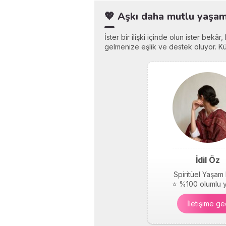
💖 Aşkı daha mutlu yaşama
İster bir ilişki içinde olun ister bekâ
gelmenize eşlik ve destek oluyor. Küç
İdil Öz
Spiritüel Yaşam
⭐ %100 olumlu 
İletişime ge