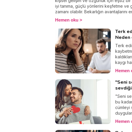
kişisel gelişim ve özgürlük için eşsiz bir
iyi tanıma, güçlü yönlerini keşfetme ve
zamanı olabilir. Bekarlığın avantajlarını 
öncelikle kendinle barışmalı, kişisel he
Hemen oku
çevreni genişletmelisin. Yalnızlığı bir e
kendi ritmini bulmak ve bireysel gelişimi
Terk ed
olarak değerlendirebilirsin.
Neden 
Terk edi
kaybetme
kaldıkla
kaygı hal
bile bun
Hemen 
tartışma
korkular
"Seni 
yaşayan k
sevdiğ
davranış
sergilem
"Seni se
hem kişi 
bu kadar 
açısında
cümleyi
duygular
var. Gün
Hemen 
ve hareke
işte oral