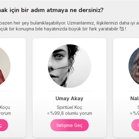
k için bir adım atmaya ne dersiniz?
r, bazen her şey bulanıklaşabiliyor. Uzmanlarımız, ilişkilerinizi daha iy
ük bir konuşma bile hayatınızda büyük bir fark yaratabilir 🥰 !
Umay Akay
Nal
 Koçu
Spiritüel Koç
yorum
⭐%99,8 olumlu yorum
⭐%9
ç
İletişime Geç