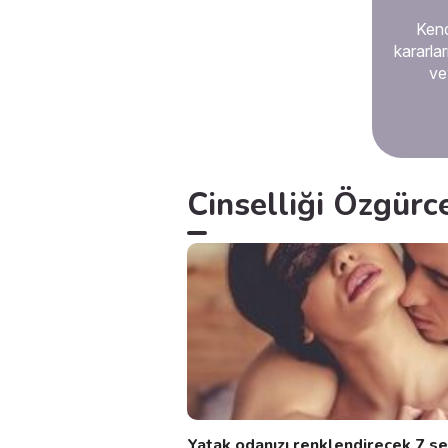
Kend
kararlar
ve
Cinselliği Özgürc
Yatak odanızı renklendirecek 7 se