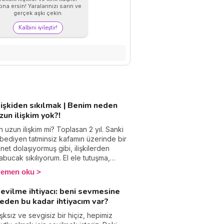
na ersin! Yaralarınızı sarın ve
gerçek aşkı çekin.
Kalbini iyileştir!
lişkiden sıkılmak | Benim neden
zun ilişkim yok?!
n uzun ilişkim mi? Toplasan 2 yıl. Sanki
bediyen tatminsiz kafamın üzerinde bir
anet dolaşıyormuş gibi, ilişkilerden
abucak sıkılıyorum. El ele tutuşma,
püşme, koklaşma derken, kötü
emen oku
amanlamalar ve erken keşfedilen
atalar sonucu umutsuzluk rutinine
evilme ihtiyacı: beni sevmesine
önüp duruyorum. İlişkilerden çabuk
eden bu kadar ihtiyacım var?
ıkılmak neden kaynaklanır? Uzun
lişkilerde tutunamamak gerçekten bir
şksız ve sevgisiz bir hiçiz, hepimiz