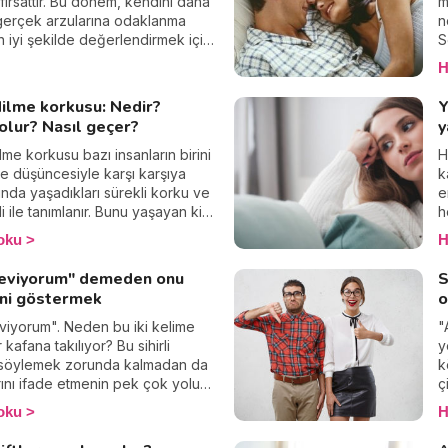
p
 fırsattır. Bu dönem, kendini daha
m
 gerçek arzularına odaklanma
n
en iyi şekilde değerlendirmek için
S
deflerine yönelmeli ve sosyal
n
H
ksiklik olarak görmek yerine,
K
ne yatırım yapmak için bir fırsat
s
ilme korkusu: Nedir?
Y
olur? Nasıl geçer?
y
lme korkusu bazı insanların birini
H
 düşüncesiyle karşı karşıya
k
rında yaşadıkları sürekli korku ve
e
i ile tanımlanır. Bunu yaşayan kişi
h
u farkında olmayabilir ancak
a
oku
H
sız en yaygın ve zarar veren
u
dan biri. Terk edilme korkusu
P
seviyorum" demeden onu
S
işiler, ilişkilerini etkileyen
d
ini göstermek
o
 ve düşünce kalıplarını
e eğilimindedirler ve bu durum
viyorum". Neden bu iki kelime
"
açısından hem de insan ilişkileri
kafana takılıyor? Bu sihirli
y
n olumsuz sonuçlara gebedir.
 söylemek zorunda kalmadan da
k
ını ifade etmenin pek çok yolu
ç
 içindeki davranışlara, bakışlara
B
oku
H
tlere dikkat edin, ilan-ı aşklar
ç
arda gizli. Onları bulabilir misiniz?
k