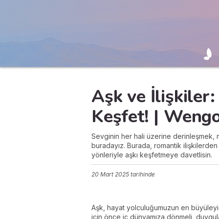
Aşk ve İlişkiler
Keşfet! | Weng
Sevginin her hali üzerine derinleşmek, m
buradayız. Burada, romantik ilişkilerden
yönleriyle aşkı keşfetmeye davetlisin.
20 Mart 2025
tarihinde
Aşk, hayat yolculuğumuzun en büyüleyici
için önce iç dünyamıza dönmeli, duyguları