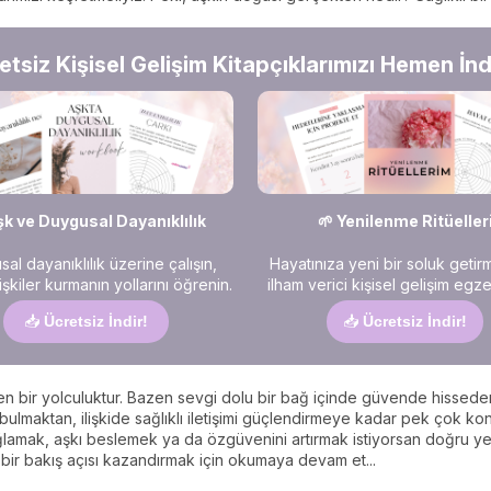
etsiz Kişisel Gelişim Kitapçıklarımızı Hemen İndi
şk ve Duygusal Dayanıklılık
🌱 Yenilenme Ritüeller
al dayanıklılık üzerine çalışın,
Hayatınıza yeni bir soluk getir
ilişkiler kurmanın yollarını öğrenin.
ilham verici kişisel gelişim egzer
📥
Ücretsiz İndir!
📥
Ücretsiz İndir!
şen bir yolculuktur. Bazen sevgi dolu bir bağ içinde güvende hissederi
ulmaktan, ilişkide sağlıklı iletişimi güçlendirmeye kadar pek çok kon
ağlamak, aşkı beslemek ya da özgüvenini artırmak istiyorsan doğru y
 bir bakış açısı kazandırmak için okumaya devam et...