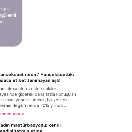
doğru
ngülerini
ir.
anseksüel nedir? Panseksüellik:
ısaca etiket tanımayan aşk!
anseküsellik, özellikle ünlüler
ayesinde giderek daha fazla konuşulan
ir cinsel yönelim. Ancak, bu yeni bir
avram değil. Yine de 2015 yılında
ngiltere'de "ELLE" dergisine verdiği bir
emen oku
öportajda Miley Cyrus panseksüel
lduğunu deklare ettiğinde insanların bu
adın mastürbasyonu: kendi
onuya olan ilgisi arttı. Peki
endini tatmin etme