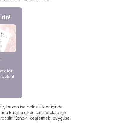
rin!
i
mek için
sizleri!
z, bazen ise belirsizlikler içinde
uda karşına çıkan tüm sorulara ışık
erdesin! Kendini keşfetmek, duygusal