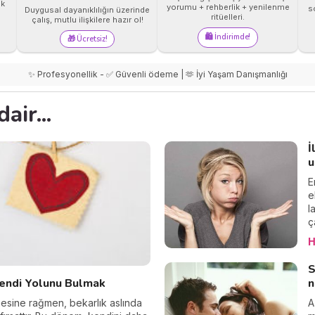
ak
yorumu + rehberlik + yenilenme
so
Duygusal dayanıklılığın üzerinde
ritüelleri.
çalış, mutlu ilişkilere hazır ol!
🛍️ İndirimde!
🎁 Ücretsiz!
✨ Profesyonellik - ✅ Güvenli ödeme | 🫶 İyi Yaşam Danışmanlığı
air...
İ
u
E
e
l
ç
ö
H
z
h
S
d
Kendi Yolunu Bulmak
n
s
i
tmesine rağmen, bekarlık aslında
A