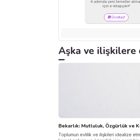
4 adımda yeni temeller atm
için e-kitapçık🌱
🎁 Ücretsiz!
Aşka ve ilişkilere d
Bekarlık: Mutluluk, Özgürlük ve 
Toplumun evlilik ve ilişkileri idealize e