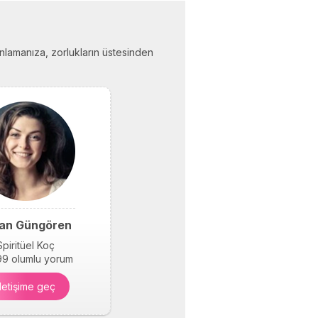
i anlamanıza, zorlukların üstesinden
an Güngören
Spiritüel Koç
9 olumlu yorum
İletişime geç