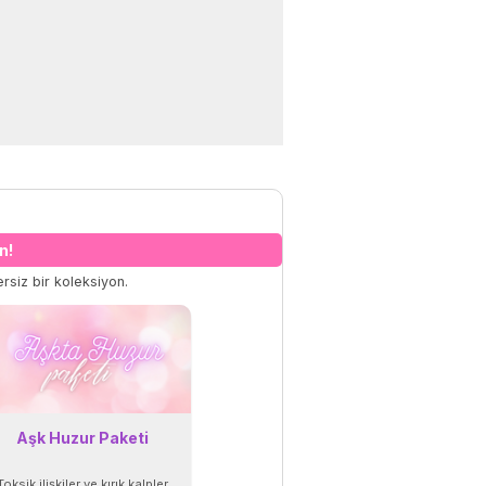
n!
rsiz bir koleksiyon.
Aşk Huzur Paketi
Toksik ilişkiler ve kırık kalpler