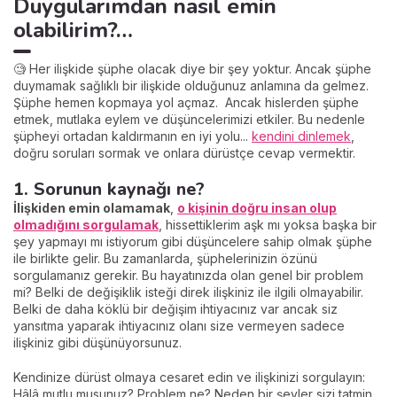
Duygularımdan nasıl emin
olabilirim?…
🧐 Her ilişkide şüphe olacak diye bir şey yoktur. Ancak şüphe
duymamak sağlıklı bir ilişkide olduğunuz anlamına da gelmez.
Şüphe hemen kopmaya yol açmaz. Ancak hislerden şüphe
etmek, mutlaka eylem ve düşüncelerimizi etkiler. Bu nedenle
şüpheyi ortadan kaldırmanın en iyi yolu...
kendini dinlemek
,
doğru soruları sormak ve onlara dürüstçe cevap vermektir.
1. Sorunun kaynağı ne?
İlişkiden emin olamamak
,
o kişinin doğru insan olup
olmadığını sorgulamak
, hissettiklerim aşk mı yoksa başka bir
şey yapmayı mı istiyorum gibi düşüncelere sahip olmak şüphe
ile birlikte gelir. Bu zamanlarda, şüphelerinizin özünü
sorgulamanız gerekir. Bu hayatınızda olan genel bir problem
mi? Belki de değişiklik isteği direk ilişkiniz ile ilgili olmayabilir.
Belki de daha köklü bir değişim ihtiyacınız var ancak siz
yansıtma yaparak ihtiyacınız olanı size vermeyen sadece
ilişkiniz gibi düşünüyorsunuz.
Kendinize dürüst olmaya cesaret edin ve ilişkinizi sorgulayın:
Hâlâ mutlu musunuz? Problem ne? Neden bir şeyler sizi tatmin