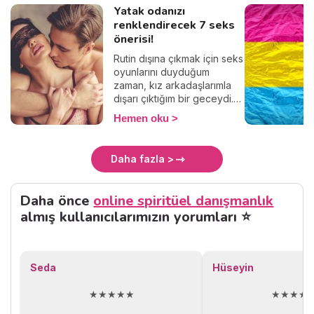
Yatak odanızı
renklendirecek 7 seks
önerisi!
Rutin dışına çıkmak için seks
oyunlarını duyduğum
zaman, kız arkadaşlarımla
dışarı çıktığım bir geceydi.
Libido, günlük hayatımızda
Hemen oku
neler yaşadığımıza bağlı
olarak bir gelir bir gider.
Renkli ve haz dolu bir
Daha fazla >
cinsellik kendiliğinden sizi
bulmaz, sürekli kendinizi
yenilemeniz, merakınızı ve
Daha önce
online spiritüel danışmanlık
motivasyonunuzu da
almış kullanıcılarımızın yorumları ⭐
korumanız gerekir. Bu
yüzden, 6 kadın bir masa
etrafında toplandığımızda,
fikirlerini öğrenmek için
Seda
Hüseyin
onlara yatakta zevk aldıkları
seks oyunları hakkında
★★★★★
★★★★
sorular sordum. Cinselliğinizi
renklendirecek 7 fikir ile