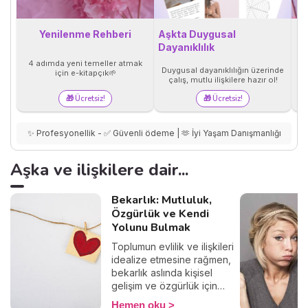
Yenilenme Rehberi
Aşkta Duygusal
Dayanıklılık
Ü
4 adımda yeni temeller atmak
y
Duygusal dayanıklılığın üzerinde
için e-kitapçık🌱
çalış, mutlu ilişkilere hazır ol!
🎁 Ücretsiz!
🎁 Ücretsiz!
✨ Profesyonellik - ✅ Güvenli ödeme | 🫶 İyi Yaşam Danışmanlığı
Aşka ve ilişkilere dair...
Bekarlık: Mutluluk,
Özgürlük ve Kendi
Yolunu Bulmak
Toplumun evlilik ve ilişkileri
idealize etmesine rağmen,
bekarlık aslında kişisel
gelişim ve özgürlük için
eşsiz bir fırsattır. Bu dönem,
Hemen oku