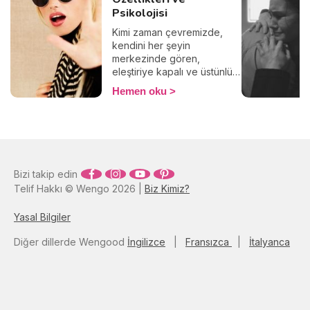
Psikolojisi
Kimi zaman çevremizde,
kendini her şeyin
merkezinde gören,
eleştiriye kapalı ve üstünlük
hissiyle hareket eden
Hemen oku
insanlarla karşılaşırız. Bu
davranışlar sadece bir kişilik
özelliği mi, yoksa altında
yatan daha derin psikolojik
bir durum olabilir mi? İşte bu
noktada “megalomani”
Bizi takip edin
kavramı devreye giriyor. Bu
Telif Hakkı © Wengo 2026 |
Biz Kimiz?
yazıda, megaloman kişilik
özelliklerini, megalomaninin
psikolojik kökenlerini ve bu
Yasal Bilgiler
durumla başa çıkma yollarını
Diğer dillerde Wengood
İngilizce
|
Fransızca
|
İtalyanca
ele alacağız.