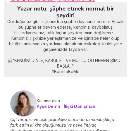
Yazar notu: şüphe etmek normal bir
şeydir!
Gördüğünüz gibi, ilişkinizden şüphe duymanız normal! Ancak
bu şüpheler devam ederse, kendinizi kaybolmuş
hissediyorsanız, artık hiçbir şeyden emin değilseniz…
Kendinizi ilişkinize yerleştirmenize ve içinizde neler olup
bittiğini anlamanıza yardımcı olacak bir psikolog ile iletişime
geçmenizde fayda var.
🤗"KENDİNİ DİNLE, KABUL ET VE MUTLU OL! HEMEN ŞİMDİ,
BAŞLA..."
#BornToBeMe
Kaleme alan
Ayşe Demir , İlişki Danışmanı
Çift terapisi ve ilişki psikolojisi alanında uzmanlaştıkça
fark ettim ki kim olduğumuzu ve neye ihtiyaç
duyduğumuzu anladıkça ilişkilerimiz de güzelleşiyor.