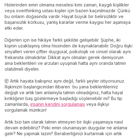
Hislerinden emin olmama meselesi kimi zaman, kaygılı kişilikler
veya overthinking ustası kişiler için bazen kaçınılmazdır. Çünkü
bu onların doğasında vardır. Hayat büyük bir belirsizliktir ve
başarısızlık korkusu, yanlış kararlar verme kaygısı her aşamaya
etki eder.
Diğerleri için ise hikâye farklı şekilde gelişebilir. Şüphe, iki
kişinin uzaklaşmış olma hissinden de kaynaklanabilir. Doğru ilişki
sinyalleri veren
çiftler duygusal, psikolojik ve cinsel olarak aynı
frekansta olmalıdırlar. Dikkat aynı olmaları gerek demiyorum
ama beklentileri ve arzuları uyuşmalı hatta aynı oranda tatmin
olabilmeli diyelim.
🤯 Artık hayata bakışınız aynı değil, farklı şeyler istiyorsunuz.
İlişkinizin başlangıcından itibaren bu yana beklentileriniz
değişti ve artık tam anlamıyla tatmin olmadığınız, hatta hayal
kırıklığının baş göstermeye başladığı söylenebilir mi? Bu tip
zamanlarda,
insanın kendini sorgulaması
veya ilişkiyi
sorgulamak mümkün!
Artık bizi tam olarak tatmin etmeyen bir ilişki yaşamaya nasıl
devam edebiliriz? Peki emin olunamayan duygular ne anlama
gelir? Ne yapmak lazım? Beraberliğinizi kurtarmak için artık