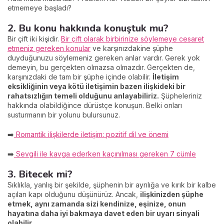
etmemeye başladı?
2. Bu konu hakkında konuştuk mu?
Bir çift iki kişidir.
Bir çift olarak birbirinize söylemeye cesaret
etmeniz gereken konular
ve karşınızdakine şüphe
duyduğunuzu söylemeniz gereken anlar vardır. Gerek yok
demeyin, bu gerçekten olmazsa olmazdır. Gerçekten de,
karşınızdaki de tam bir şüphe içinde olabilir.
İletişim
eksikliğinin veya kötü iletişimin bazen ilişkideki bir
rahatsızlığın temeli olduğunu anlayabiliriz.
Şüpheleriniz
hakkında olabildiğince dürüstçe konuşun. Belki onları
susturmanın bir yolunu bulursunuz.
➡️
Romantik ilişkilerde iletişim: pozitif dil ve önemi
➡️
Sevgili ile kavga ederken kaçınılması gereken 7 cümle
3. Bitecek mi?
Sıklıkla, yanlış bir şekilde, şüphenin bir ayrılığa ve kırık bir kalbe
açılan kapı olduğunu düşünürüz. Ancak,
ilişkinizden şüphe
etmek, aynı zamanda sizi kendinize, eşinize, onun
hayatına daha iyi bakmaya davet eden bir uyarı sinyali
olabilir
.