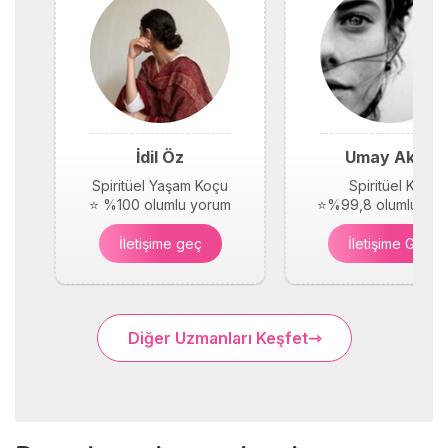
İdil Öz
Umay Akay
Spiritüel Yaşam Koçu
Spiritüel Koç
⭐ %100 olumlu yorum
⭐%99,8 olumlu yor
İletişime geç
İletişime Geç
Diğer Uzmanları Keşfet