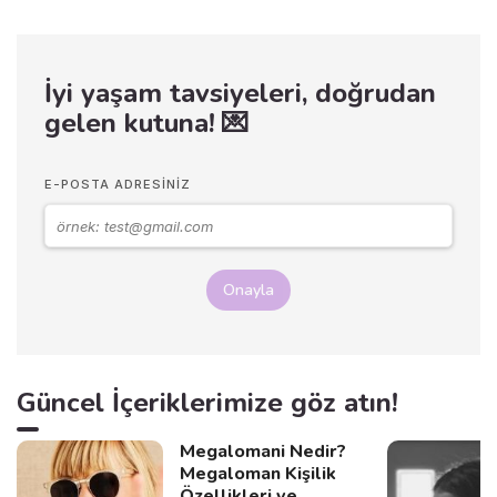
getirebileceğinizi
keşfetmeye hazır mısınız? 🌱
İyi yaşam tavsiyeleri, doğrudan
gelen kutuna! 💌
E-POSTA ADRESINIZ
Onayla
Güncel İçeriklerimize göz atın!
Megalomani Nedir?
Megaloman Kişilik
Özellikleri ve