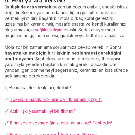
5. Peki ya ara versek?
Bir
ilişkide ara vermek
bazen bir çözüm olabilir, ancak risksiz
değildir. Sizlere yazımda da anlattığım gibi çift olarak ara
vermek iyi midir? Başarılı bir mola birkaç kural gerektirir:
uzlaşılmış bir karar olmalı, mesafe esastır ve kendi kurallarınızı
oluşturmak için
sağlıklı iletişim
esastır. Sadakat uygulanıp
uygulanmadığı, mola süresi, günlük veya haftalık aramalar vb.
Mola zor bir zaman ama sorularımıza cevap verebilir. Sonra,
hayatta kalmak için bir ilişkinin beslenmesi gerektiğini
unutmayalım
. Şüphelerin ardından, gerekirse çift terapisi
yardımıyla yeniden bağlantı kurmak gerekli olacaktır. Öte
yandan, geri dönmemeyi seçerseniz, kararınızı en kısa sürede
açıklamanız gerekecektir.
👉Bu makaleler de ilgini çekebilir!
🔗
Toksik romantik ilişkilere dair 10 kırmızı çizgi 🚩
🔗
Açık ilişki yaşamak, iyi bir fikir mi?
🔗
Birini sevip sevmediğinizi nasıl anlarsınız? Test edin!
🔗
Flörte sorulacak sorular | Aşık eden 36 soru!