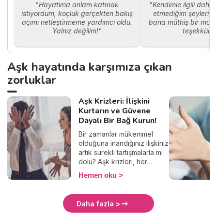
"Hayatıma anlam katmak
"Kendimle ilgili daha
karşınızdayım.
istiyordum, koçluk gerçekten bakış
etmediğim şeyleri ö
açımı netleştirmeme yardımcı oldu.
bana müthiş bir moti
Yalnız değilim!"
teşekkürle
Aşk hayatında karşımıza çıkan
zorluklar
Aşk Krizleri: İlişkini
Kurtarın ve Güvene
Dayalı Bir Bağ Kurun!
Bir zamanlar mükemmel
olduğuna inandığınız ilişkiniz
artık sürekli tartışmalarla mı
dolu? Aşk krizleri, her
ilişkinin doğal bir parçasıdır,
Hemen oku
fakat doğru yönetilmezse
kalıcı hasara yol açabilir. Bu
krizlerden nasıl
Daha fazla >
çıkabileceğinizi ve ilişkinizi
nasıl daha sağlıklı hale