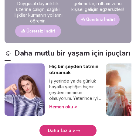
Duygusal dayanıklılık
getirmek için ilham verici
üzerine çalışın, sağlıklı
kişisel gelişim egzersizleri!
ilişkiler kurmanın yollarını
📥
Ücretsiz İndir!
öğrenin.
📥
Ücretsiz İndir!
☺️ Daha mutlu bir yaşam için ipuçları
Hiç bir şeyden tatmin
olmamak
İş yerinde ya da günlük
hayatta yaptığım hiçbir
şeyden memnun
olmuyorum. Yeterince iyi
değil, yeterince güzel değil,
Hemen oku
yeterince başarılı değil,
bunlar gibi “yeterince” ile
başlayan negatif bir ton
düşünce. Belki de en büyük
Daha fazla >
kusurum bu aşırı