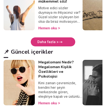
mükemmel söz!
Motive edici sözler
duymaya mı ihtiyacınız var?
Güzel sözler söyleyen biri
olsa da biraz motivasyon
olsa mı diyorsunuz? O
Hemen oku
zaman doğru yerdesiniz.
Motivasyon sözleri kısa ama
etkili oluyor. Kişi kendini
Daha fazla >
çıkmazda hissettiğinde
motivasyon sözleri birer ışık
📌 Güncel içerikler
oluyor. Hiçbir şey, hiçbir
zaman senden daha önemli
Megalomani Nedir?
değil. Tek önemli olan şeyi
yap ve ne olursa olsun,
Megaloman Kişilik
hayattaki zorlukların seni
Özellikleri ve
vazgeçirmesine izin verme.
Psikolojisi
Bir iki güzel söz oku,
Kimi zaman çevremizde,
yeniden güç bul. 💪 İşte
kendini her şeyin
arada bir açıp bakmalık 20
merkezinde gören,
maddelik motivasyon sözleri
eleştiriye kapalı ve üstünlük
listesi!
hissiyle hareket eden
Hemen oku
insanlarla karşılaşırız. Bu