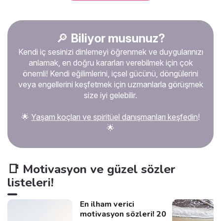
mükemmeliyetçilik! Ebedi
tatminsizliğim, başkalarını da
esirgemiyor paylarını
veriyor, ve hayat onlar için
🔎
Biliyor musunuz?
de zorlaşıyor. Beni bir
Kendi iç sesinizi dinlemeyi öğrenmek ve duygularınızı
prenses gibi mi büyüttüler?
Gereksinimlerimin gözden
anlamak, en doğru kararları verebilmek için çok
geçirilmesi gerekir mi? Bu
önemli! Kendi eğilimlerini, içsel gücünü, döngülerini
kronik tatminsizlik nereden
veya engellerini keşfetmek için uzmanlarla görüşmek
geliyor? İşte açıklaması.
size iyi gelebilir.
🌟
Yaşam koçları ve spiritüel danışmanları keşfedin
!
🌟
📑 Motivasyon ve güzel sözler
listeleri!
En ilham verici
motivasyon sözleri! 20