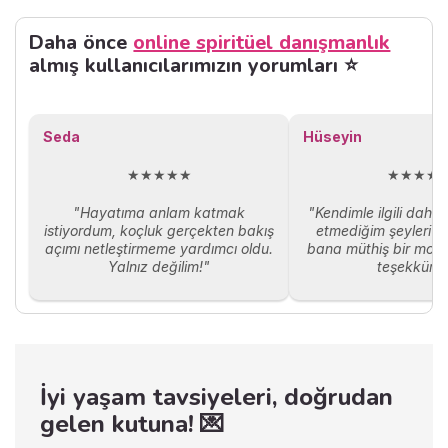
davranışlar sadece bir kişilik
özelliği mi, yoksa altında
Daha önce
online spiritüel danışmanlık
yatan daha derin psikolojik
almış kullanıcılarımızın yorumları ⭐
bir durum olabilir mi? İşte bu
noktada “megalomani”
kavramı devreye giriyor. Bu
yazıda, megaloman kişilik
Seda
Hüseyin
özelliklerini, megalomaninin
psikolojik kökenlerini ve bu
★★★★★
★★★★
durumla başa çıkma yollarını
ele alacağız.
"Hayatıma anlam katmak
"Kendimle ilgili daha
istiyordum, koçluk gerçekten bakış
etmediğim şeyleri ö
açımı netleştirmeme yardımcı oldu.
bana müthiş bir moti
Yalnız değilim!"
teşekkürle
İyi yaşam tavsiyeleri, doğrudan
gelen kutuna! 💌