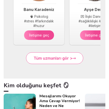
Banu Karadeniz
Ayşe Demir
🧠 Psikolog
💌 İlişki Danışmanı
#stres #farkındalık
#sağlıklıilişki #güv
#huzur
#iletişim
İletişime geç
İletişime geç
Tüm uzmanları gör >
Kim olduğunu keşfet 🪞
Mesajlarımı Okuyor
Ama Cevap Vermiyor!
Neden ve Ne