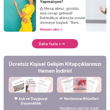
Yapmalıyım?
📩 Mesaj attınız, görüldü…
ama cevap gelmedi!
Bekledikçe aklınızda sorular
dönmeye başladı: "Beni
görmezden mi geliyor?",
Hemen oku
"Yanlış bir şey mi
söyledim?", "Ghostlanıyor
muyum?". Merak etmeyin,
Daha fazla >
yalnız değilsiniz! Bu yazıda
mesajlara neden yanıt
verilmediğini, bunun
arkasında yatan psikolojik
Ücretsiz Kişisel Gelişim Kitapçıklarımızı
sebepleri ve nasıl tepki
vermeniz gerektiğini
Hemen İndirin!
keşfedeceğiz. Hadi, birlikte
anlamlandıralım! 🚀✨
💖 Aşk ve Duygusal
🌱 Yenilenme Ritüelleri
Dayanıklılık
Hayatınıza yeni bir soluk