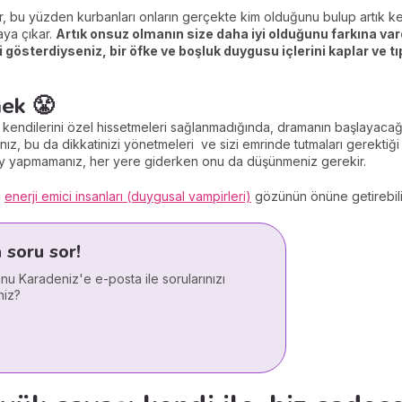
, bu yüzden kurbanları onların gerçekte kim olduğunu bulup artık ke
aya çıkar.
Artık onsuz olmanın size daha iyi olduğunu farkına va
sterdiyseniz, bir öfke ve boşluk duygusu içlerini kaplar ve tıp
ek 😤
endilerini özel hissetmeleri sağlanmadığında, dramanın başlayacağın
nız, bu da dikkatinizi yönetmeleri ve sizi emrinde tutmaları gerektiğ
ey yapmamanız, her yere giderken onu da düşünmeniz gerekir.
i
enerji emici insanları (duygusal vampirleri)
gözünün önüne getirebil
soru sor!
anu Karadeniz'e e-posta ile sorularınızı
niz?