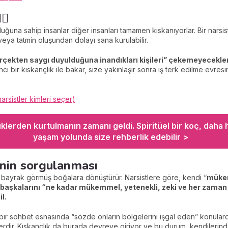
♀️
kluğuna sahip insanlar diğer insanları tamamen kıskanıyorlar. Bir narsi
eya tatmin oluşundan dolayı sana kurulabilir.
rçekten saygı duyulduğuna inandıkları kişileri” çekemeyecekler
inci bir kıskançlık ile bakar, size yakınlaşır sonra iş terk edilme evre
narsistler kimleri seçer)
klerden kurtulmanın zamanı geldi. Spiritüel bir koç, daha h
yaşam yolunda size rehberlik edebilir >
nin sorgulanması
ı bayrak görmüş boğalara dönüştürür. Narsistlere göre, kendi “
mükem
e başkalarını “ne kadar mükemmel, yetenekli, zeki ve her zaman
l.
ir sohbet esnasında “sözde onların bölgelerini işgal eden” konularda
lerdir. Kıskançlık da burada devreye giriyor ve bu durum, kendileri