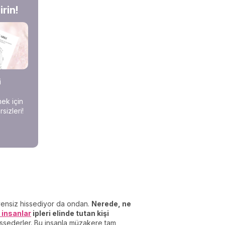
rin!
i
mek için
sizleri!
üvensiz hissediyor da ondan.
Nerede, ne
 insanlar
ipleri elinde tutan kişi
hissederler. Bu insanla müzakere tam