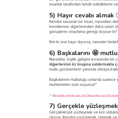
insanlar tarafından tehdit edildiklerini v
5) Hayır cevabı almak 🙅‍
Kendini savunan bir insan, narsistleri de
kendilerinin diğerlerinden daha üstün ol
görüşlerini onaylama gereği duysun ki? 
Kim ki ona hayır diyorsa, narsistin hed
6) Başkalarını 🤩 mut
Narsistler, kişilik gelişimi evresinde bi
diğerlerinin öz imajına saldırmakla ç
mutlu görünenlerin yanında olmaya katla
Başkalarının mutluluğu onlarda sadece ş
muhtemelen sizin suçunuz!”
🔗
Narsistler pişman olur mu? Narsistler suçluluk duya
7) Gerçekle yüzleşmek
Gerçekleriyle yüzleşmek ve kim oldukla
olurum. Kendini sorgulamak, tanımak ve g