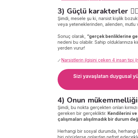
3) Güçlü karakterler 🦸🏻‍
Şimdi, mesele şu ki, narsist kişilik bozu
veya yeteneklerinden, ailenden, mutlu v
Sonuç olarak,
“gerçek benliklerine ge
nedeni bu olabilir. Sahip olduklarınıza k
yerden vurur!
Narsistlerin ilgisini çeken 4 insan tipi (
🔗
Sizi yavaşlatan duygusal yü
4) Onun mükemmelliği
Şimdi, bu nokta gerçekten onları kırmız
gereken bir gerçekliktir.
Kendilerini v
çalışmaları alışılmadık bir durum deği
Herhangi bir sosyal durumda, herhangi b
biri görürlerse onlardan nefret edecek