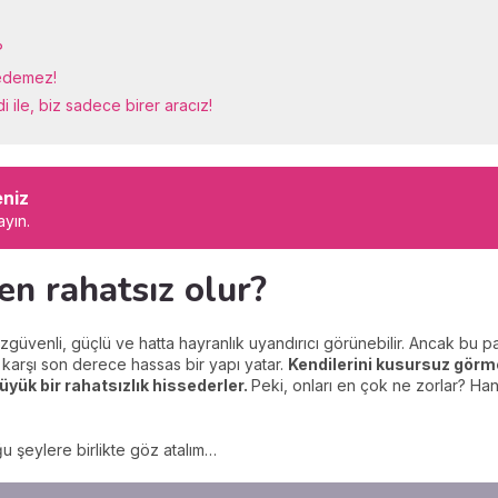
?
 edemez!
i ile, biz sadece birer aracız!
eniz
ayın.
en rahatsız olur?
zgüvenli, güçlü ve hatta hayranlık uyandırıcı görünebilir. Ancak bu parl
arşı son derece hassas bir yapı yatar.
Kendilerini kusursuz görmek
üyük bir rahatsızlık hissederler.
Peki, onları en çok ne zorlar? Han
u şeylere birlikte göz atalım…