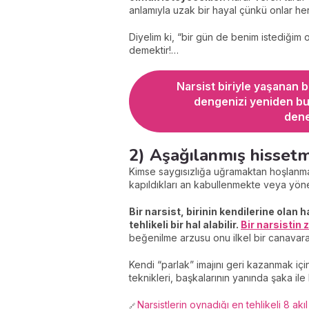
anlamıyla uzak bir hayal çünkü onlar her 
Diyelim ki, “bir gün de benim istediğim o
demektir!…
Narsist biriyle yaşanan b
dengenizi yeniden bul
dene
2) Aşağılanmış hisset
Kimse saygısızlığa uğramaktan hoşlanma
kapıldıkları an kabullenmekte veya yöne
Bir narsist, birinin kendilerine olan 
tehlikeli bir hal alabilir.
Bir narsistin 
beğenilme arzusu onu ilkel bir canavara 
Kendi “parlak” imajını geri kazanmak iç
teknikleri, başkalarının yanında şaka il
Narsistlerin oynadığı en tehlikeli 8 akı
🔗