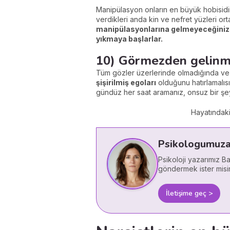
Manipülasyon onların en büyük hobisidir
verdikleri anda kin ve nefret yüzleri ort
manipülasyonlarına gelmeyeceğinizi gö
yıkmaya başlarlar.
10) Görmezden gelinm
Tüm gözler üzerlerinde olmadığında ve k
şişirilmiş egoları
olduğunu hatırlamalısı
gündüz her saat aramanız, onsuz bir ş
Hayatındak
Psikologumuza 
Psikoloji yazarımız B
göndermek ister misi
İletişime geç >