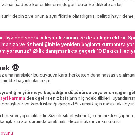
zaman sadece kendi fikirlerini değerli bulur ve dikkate alırlar.
lsun!” dediniz ve onunla aynı fikirde olmadığınızı belirtip hayır deme 
ir ilişkiden sonra iyileşmek zaman ve destek gerektirir. Spi
manıza ve öz benliğinizle yeniden bağlantı kurmanıza yard
miyorsunuz? 🎁 İlk danışmanlıkta geçerli 10 Dakika Hediye
mek 🤨
z ama narsistler bu duyguya karşı herkesten daha hassas ve alıngan
tmekte başarılı olamazlar.
hayranlığını yitirmeye başladığını düşünürse veya onun ışığını göl
zayıf karnına
denk gelirseniz
kafalarının içindeki tilkileri uyandırırs
dönüştürür ve kendi istediği gerçekliği kurmak için narsist akıl oyunl
in her şeyi yapacaklardır. Sizi sık sık eleştirmek, kendinizden şüp
e karışık sizi zor durumda bırakmak. Hepsi intikam ve kin ürünü!
l oyunu