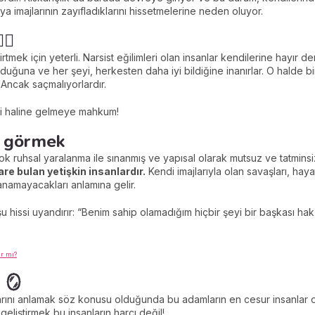
eya imajlarının zayıfladıklarını hissetmelerine neden oluyor.
♀️
lirtmek için yeterli. Narsist eğilimleri olan insanlar kendilerine hayır
duğuna ve her şeyi, herkesten daha iyi bildiğine inanırlar. O halde bir
Ancak saçmalıyorlardır.
efi haline gelmeye mahkum!
lu görmek
r çok ruhsal yaralanma ile sınanmış ve yapısal olarak mutsuz ve tatmins
are bulan yetişkin insanlardır.
Kendi imajlarıyla olan savaşları, ha
namayacakları anlamına gelir.
u hissi uyandırır: “Benim sahip olamadığım hiçbir şeyi bir başkası ha
r mı?
 🪞
rını anlamak söz konusu olduğunda bu adamların en cesur insanlar o
eliştirmek bu insanların harcı değil!