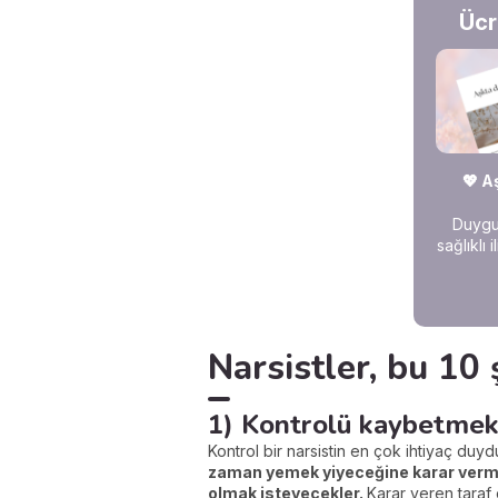
Ücr
💖 A
Duygus
sağlıklı 
Narsistler, bu 1
1) Kontrolü kaybetmek 
Kontrol bir narsistin en çok ihtiyaç du
zaman yemek yiyeceğine karar verme
olmak isteyecekler.
Karar veren taraf 