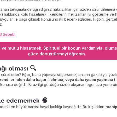
yaşanan tartışmalarda uğradığınız haksızlıklar için sizden özür dileme
ri hakkında kötü hissetmek , kendilerini her zaman iyi gösterme ve hi
uygular ile başa çıkmak konusundaki beceriksizlikleri. Hiçbiri, gerçek
z.
 6 Sebebi
eli ve mutlu hissetmek. Spiritüel bir koçun yardımıyla, olums
güce dönüştürmeyi öğrenin.
ağı olması 🔍
asıl cüret eder? Eğer, bunu yapmayı seçerseniz, onların gazabıyla yüzl
in kendilerinden daha başarılı olması, veya daha iyisini yapması 
 söz konusu değildir. Biraz ilgi gördüğünüzde okşanan egonuzu yerle 
üle edememek 🧠
darki en büyük narsist hayal kırıklığı kaynağıdır.
Bu kişilikler, man