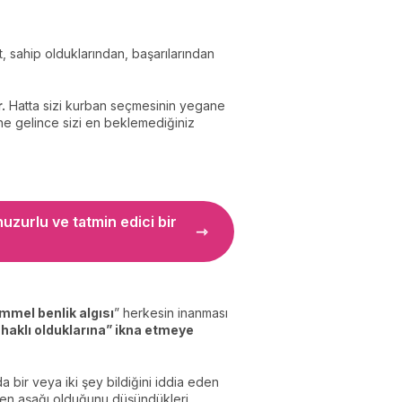
st, sahip olduklarından, başarılarından
.
Hatta sizi kurban seçmesinin yegane
sine gelince sizi en beklemediğiniz
uzurlu ve tatmin edici bir
mel benlik algısı
” herkesin inanması
 haklı olduklarına” ikna etmeye
 bir veya iki şey bildiğini iddia eden
nden aşağı olduğunu düşündükleri