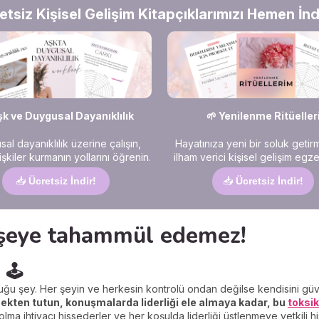
etsiz Kişisel Gelişim Kitapçıklarımızı Hemen İndi
şk ve Duygusal Dayanıklılık
🌱 Yenilenme Ritüeller
al dayanıklılık üzerine çalışın,
Hayatınıza yeni bir soluk getir
ilişkiler kurmanın yollarını öğrenin.
ilham verici kişisel gelişim egzer
📥
Ücretsiz İndir!
📥
Ücretsiz İndir!
0 şeye tahammül edemez!
🕹️
yduğu şey. Her şeyin ve herkesin kontrolü ondan değilse kendisini g
kten tutun, konuşmalarda liderliği ele almaya kadar, bu
toksik
olma ihtiyacı hissederler ve her koşulda liderliği üstlenmeye yetkili 