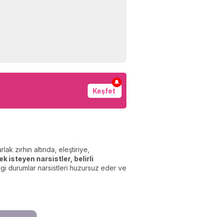
🔔
Keşfet
ak zırhın altında, eleştiriye,
 isteyen narsistler, belirli
gi durumlar narsistleri huzursuz eder ve