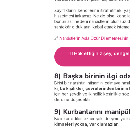
Zayıflıklarını kendilerine itiraf etmek, 
hissetmesi imkansız. Ne de olsa, kendile
bunun asıl nedeni narsistlerin olumsuz d
sahtekâr olduklarını kabul etmek isteme
🔗
Narsistlerin Asla Özür Dilememesinin
🧘‍♀️ Hak ettiğiniz şey, deng
8) Başka birinin ilgi od
Birisi bir narsistin ihtişamını çalmaya n
ki, bu kişilikler, çevrelerinden birin
için her şeydir ve ikincilik kesinlikle
derdine düşecektir.
9) Kurbanlarını manip
Bu inkar edilemez bir şekilde şimdiye ka
kimseleri yoksa, var olamazlar.