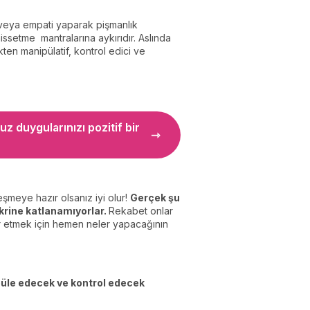
si veya empati yaparak pişmanlık
ssetme mantralarına aykırıdır. Aslında
ten manipülatif, kontrol edici ve
uz duygularınızı pozitif bir
eşmeye hazır olsanız iyi olur!
Gerçek şu
fikrine katlanamıyorlar.
Rekabet onlar
bir etmek için hemen neler yapacağının
ipüle edecek ve kontrol edecek