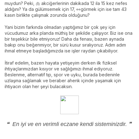
muydun? Peki, 🫁 akciğerlerinin dakikada 12 ila 15 kez nefes
aldığını? Ya da gülümsemek için 17, 👀görmek için ise tam 43
kasın birlikte çalışmak zorunda olduğunu?
Yani bizim farkında olmadan yaptığımız bir çok şey için
vücudumuz arka planda müthiş bir şekilde çalışıyor. Biz ise ona
bir teşekkür bile etmiyoruz! Daha da fenası, bazen aynada
bakıp onu beğenmiyor, bir sürü kusur sıralıyoruz. Adım adım
ihmal etmeye başladığımızda ise işler raydan çıkabiliyor.
İtiraf edelim, bazen hayata yetişeyim derken ilk fiziksel
ihtiyaçlarımızdan kısıyor ve sağlığımızı ihmal ediyoruz.
Beslenme, alternatif tıp, spor ve uyku, burada bedeninle
uzlaşma sağlamak ve beraber ahenk içinde yaşamak için
ihtiyacın olan her şeyi bulacaksın.
❝
En iyi ve en verimli eczane kendi sisteminizdir.
❞