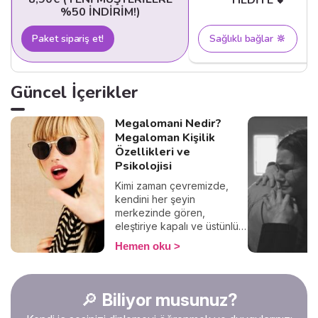
HEDIYE 💕
%50 İNDIRIM!)
Paket sipariş et!
Sağlıklı bağlar 🔆
Güncel İçerikler
Megalomani Nedir?
Megaloman Kişilik
Özellikleri ve
Psikolojisi
Kimi zaman çevremizde,
kendini her şeyin
merkezinde gören,
eleştiriye kapalı ve üstünlük
hissiyle hareket eden
Hemen oku
insanlarla karşılaşırız. Bu
davranışlar sadece bir kişilik
özelliği mi, yoksa altında
yatan daha derin psikolojik
🔎
Biliyor musunuz?
bir durum olabilir mi? İşte bu