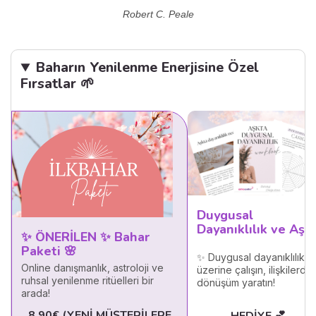
Robert C. Peale
Baharın Yenilenme Enerjisine Özel
Fırsatlar 🌱
Duygusal
Dayanıklılık ve Aşk
✨ ÖNERİLEN ✨ Bahar
Paketi 🌸
✨ Duygusal dayanıklılık
Online danışmanlık, astroloji ve
üzerine çalışın, ilişkilerde
ruhsal yenilenme ritüelleri bir
dönüşüm yaratın!
arada!
8,90€ (YENI MÜŞTERILERE