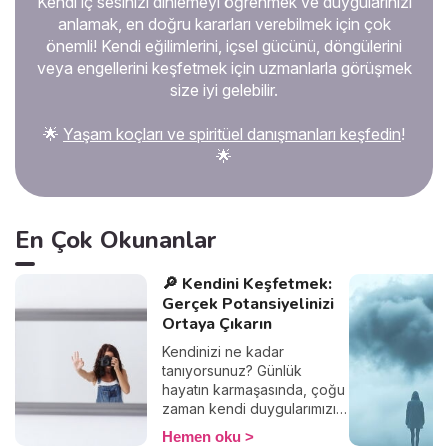
Kendi iç sesinizi dinlemeyi öğrenmek ve duygularınızı
noktada “megalomani”
anlamak, en doğru kararları verebilmek için çok
kavramı devreye giriyor. Bu
yazıda, megaloman kişilik
önemli! Kendi eğilimlerini, içsel gücünü, döngülerini
özelliklerini, megalomaninin
veya engellerini keşfetmek için uzmanlarla görüşmek
psikolojik kökenlerini ve bu
size iyi gelebilir.
durumla başa çıkma yollarını
ele alacağız.
🌟
Yaşam koçları ve spiritüel danışmanları keşfedin
!
🌟
En Çok Okunanlar
🔎 Kendini Keşfetmek:
Gerçek Potansiyelinizi
Ortaya Çıkarın
Kendinizi ne kadar
tanıyorsunuz? Günlük
hayatın karmaşasında, çoğu
zaman kendi duygularımızı,
düşüncelerimizi ve gerçek
Hemen oku
isteklerimizi göz ardı ederiz.