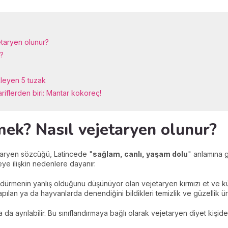
etaryen olunur?
r?
kleyen 5 tuzak
riflerden biri: Mantar kokoreç!
mek? Nasıl vejetaryen olunur?
etaryen sözcüğü, Latincede "
sağlam, canlı, yaşam dolu
" anlamına 
ye ilişkin nedenlere dayanır.
dürmenin yanlış olduğunu düşünüyor olan vejetaryen kırmızı et ve kü
an ya da hayvanlarda denendiğini bildikleri temizlik ve güzellik ür
ra da ayrılabilir. Bu sınıflandırmaya bağlı olarak vejetaryen diyet kişide