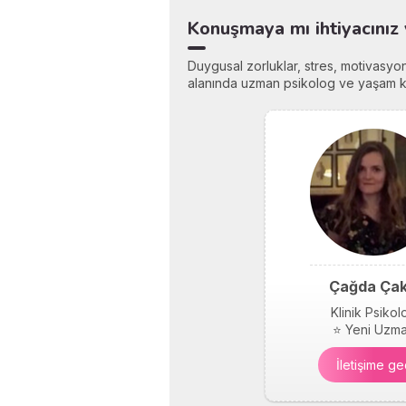
Konuşmaya mı ihtiyacınız 
Duygusal zorluklar, stres, motivasyon 
alanında uzman psikolog ve yaşam koçl
Çağda Çak
Klinik Psikol
⭐ Yeni Uzm
İletişime ge