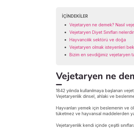
İÇINDEKILER
Vejetaryen ne demek? Nasıl vej
Vejetaryen Diyet Sınıfları nelerdi
Hayvancılık sektörü ve doğa
Vejetaryen olmak isteyenleri be
Bizim en sevdiğimiz vejetaryen ta
Vejetaryen ne de
1842 yılında kullanılmaya başlanan vej
Vejetaryenlik dinsel, ahlaki ve beslenme
Hayvanları yemek için beslemenin ve öl
tüketmez ve hayvansal maddelerden yapıl
Vejetaryenlik kendi içinde çeşitli sınıfla