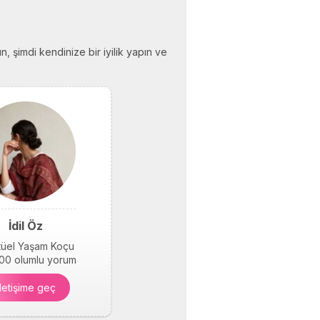
n, şimdi kendinize bir iyilik yapın ve
İdil Öz
itüel Yaşam Koçu
00 olumlu yorum
İletişime geç