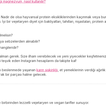
 magnezyum, nasıl kullanılır?
Nadir de olsa hayvansal protein eksikliklerinden kaçınmak veya bunla
. İyi bir vejetaryen diyet için bakliyatları, tahılları, nişastaları, protei
lmelisin?
eya sebzelerden alınabilir?
hangileridir?
 alman gerek. Size ilham verebilecek ve yeni yiyecekler keşfetmeni
eşvik eden Instagram hesaplarını da takipte kal!
ıklı beslenmede yaşanan
karın şişkinliği
, et yemeklerinin verdiği ağırl
rak bir parçası haline gelecek.
 birbirinden lezzetli vejetaryen ve vegan tarifler sunuyor.