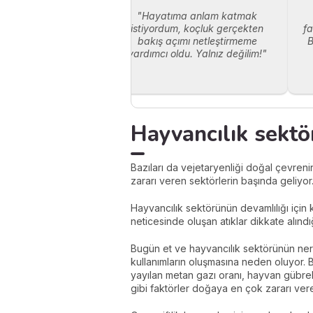
"Hayatıma anlam katmak
istiyordum, koçluk gerçekten
fa
bakış açımı netleştirmeme
B
yardımcı oldu. Yalnız değilim!"
Hayvancılık sektö
Bazıları da vejetaryenliği doğal çevren
zararı veren sektörlerin başında geliyor
Hayvancılık sektörünün devamlılığı için k
neticesinde oluşan atıklar dikkate alın
Bugün et ve hayvancılık sektörünün nered
kullanımların oluşmasına neden oluyor. B
yayılan metan gazı oranı, hayvan gübrele
gibi faktörler doğaya en çok zararı ver