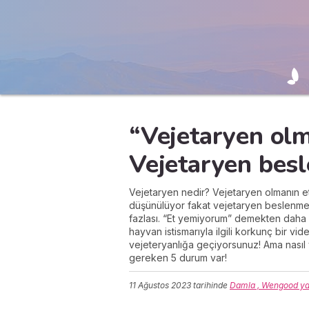
“Vejetaryen olm
Vejetaryen bes
Vejetaryen nedir? Vejetaryen olmanın e
düşünülüyor fakat vejetaryen beslenm
fazlası. “Et yemiyorum” demekten daha f
hayvan istismarıyla ilgili korkunç bir vi
vejeteryanlığa geçiyorsunuz! Ama nasıl
gereken 5 durum var!
11 Ağustos 2023
tarihinde
Damla , Wengood ya