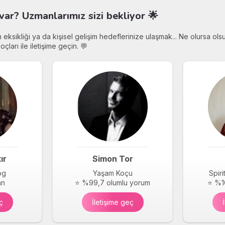
var? Uzmanlarımız sizi bekliyor 🌟
eksikliği ya da kişisel gelişim hedeflerinize ulaşmak... Ne olursa olsu
arı ile iletişime geçin. 💬
ır
Simon Tor
og
Yaşam Koçu
Spir
an
⭐ %99,7 olumlu yorum
⭐ %1
ç
İletişime geç