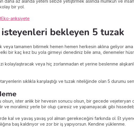
andan daha az alanda yeterli sebze yetiştirmek aslında mümkün ve insa
lay bir yol.
#Eko-anksiyete
isteyenleri bekleyen 5 tuzak
mek veya tamamen bitirmek hemen hemen herkesin aklına geliyor ama 
lki bir kaç kez bu yola girmeyi denediniz bile ama, denemeler hüsra
 kolaylaştıracak veya hiç zorlanmadan et yerine beslenme alışkanla
yenlerin sıklıkla karşılaştığı ve tuzak niteliğinde olan 5 durumu seni
 deme
 olsun, ister anlık bir hevesin sonucu olsun, bir gecede vejeteryan o
r ve moralimiz yerle bir olup çaresiz ve yapamayacak gibi hissedebi
ikirde kal ve yavaş yavaş yol alman gerekeceğini farkında ol. Et yiy
nlığına baş kaldırıyor ve zor bir iş yapıyorsun. Kendine yüklenme.