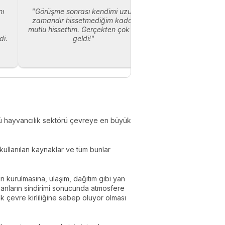
mı
"Görüşme sonrası kendimi uzun
zamandır hissetmediğim kadar
mutlu hissettim. Gerçekten çok iyi
di.
geldi!"
nkü hayvancılık sektörü çevreye en büyük
n kullanılan kaynaklar ve tüm bunlar
n kurulmasına, ulaşım, dağıtım gibi yan
yvanların sindirimi sonucunda atmosfere
k çevre kirliliğine sebep oluyor olması