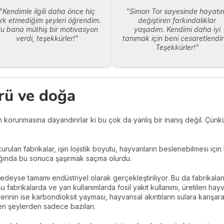
"Kendimle ilgili daha önce hiç
"Simon Tor sayesinde hayatı
rk etmediğim şeyleri öğrendim.
değiştiren farkındalıklar
u bana müthiş bir motivasyon
yaşadım. Kendimi daha iyi
verdi, teşekkürler!"
tanımak için beni cesaretlendir
Teşekkürler!"
rü ve doğa
in korunmasına dayandırırlar ki bu çok da yanlış bir inanış değil. Çü
.
urulan fabrikalar, işin lojistik boyutu, hayvanların beslenebilmesi içi
dığında bu sonuca şaşırmak saçma olurdu.
eyse tamamı endüstriyel olarak gerçekleştiriliyor. Bu da fabrikaları
u fabrikalarda ve yan kullanımlarda fosil yakıt kullanımı, üretilen ha
rinin ise karbondioksit yayması, hayvansal akıntıların sulara karışara
en şeylerden sadece bazıları.