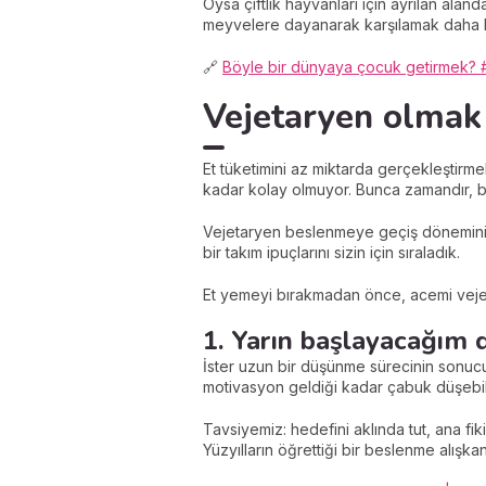
Oysa çiftlik hayvanları için ayrılan al
meyvelere dayanarak karşılamak daha ko
🔗
Böyle bir dünyaya çocuk getirmek? 
Vejetaryen olmak 
Et tüketimini az miktarda gerçekleştir
kadar kolay olmuyor. Bunca zamandır, be
Vejetaryen beslenmeye geçiş döneminizi
bir takım ipuçlarını sizin için sıraladık.
Et yemeyi bırakmadan önce, acemi vejetar
1. Yarın başlayacağım
İster uzun bir düşünme sürecinin sonucu
motivasyon geldiği kadar çabuk düşebili
Tavsiyemiz: hedefini aklında tut, ana f
Yüzyılların öğrettiği bir beslenme alışka