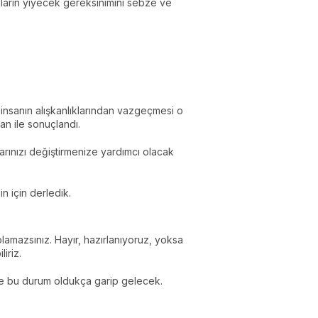
nların yiyecek gereksinimini sebze ve
insanın alışkanlıklarından vazgeçmesi o
n ile sonuçlandı.
rınızı değiştirmenize yardımcı olacak
n için derledik.
lamazsınız. Hayır, hazırlanıyoruz, yoksa
liriz.
ene bu durum oldukça garip gelecek.