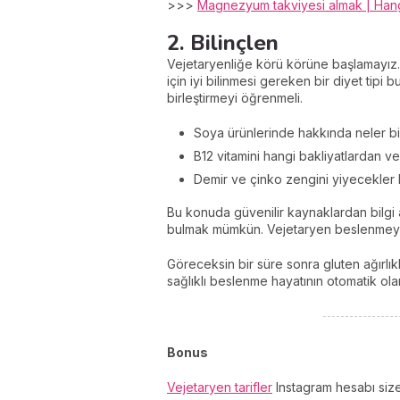
>>>
Magnezyum takviyesi almak | Hangi
2. Bilinçlen
Vejetaryenliğe körü körüne başlamayız. 
için iyi bilinmesi gereken bir diyet tipi bu
birleştirmeyi öğrenmeli.
Soya ürünlerinde hakkında neler bi
B12 vitamini hangi bakliyatlardan v
Demir ve çinko zengini yiyecekler 
Bu konuda güvenilir kaynaklardan bilgi
bulmak mümkün. Vejetaryen beslenmeyi t
Göreceksin bir süre sonra gluten ağırl
sağlıklı beslenme hayatının otomatik ola
Bonus
Vejetaryen tarifler
Instagram hesabı size