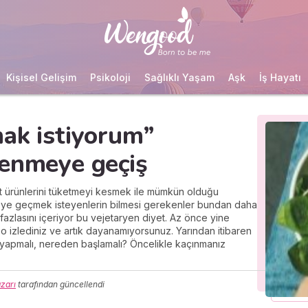
Kişisel Gelişim
Psikoloji
Sağlıklı Yaşam
Aşk
İş Hayatı
ak istiyorum”
lenmeye geçiş
t ürünlerini tüketmeyi kesmek ile mümkün olduğu
eye geçmek isteyenlerin bilmesi gerekenler bundan daha
azlasını içeriyor bu vejetaryen diyet. Az önce yine
deo izlediniz ve artık dayanamıyorsunuz. Yarından itibaren
 yapmalı, nereden başlamalı? Öncelikle kaçınmanız
zarı
tarafından güncellendi