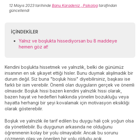
12 Mayıs 2023
tarihinde
Banu Karadeniz , Psikolog
tarafından
güncellendi
İÇINDEKILER
Yalnız ve boşlukta hissediyorsan bu 8 maddeye
hemen göz at!
Kendini boşlukta hissetmek ve yalnızlık, belki de günümüz
insanının en sık şikayet ettiği hisler. Bunu duymak alışılmadık bir
durum değil. Siz buna "boşluk hissi" diyebilirsiniz, başkası ise
farklı bir isim verebilir. Önemli olan duyguların gerçek ve önemli
olmasıdır. Boşluk hissi bazen kendini yalnızlık hissi olarak,
bazen hayat ve hedefleri hakkında yönelim bozukluğu veya
hayatta herhangi bir şeyi kovalamak için motivasyon eksikliği
olarak gösterebilir.
Boşluk ve yalnızlık ile tarif edilen bu duygu hali çok yoğun olsa
da yönetilebilir. Bu duygunun arkasında ne olduğunu
öğrenmenin kolay bir yolu olmayabilir. Ancak bu sorunu
çözmenin olası ve önerilen bir yolu olduğu açık.