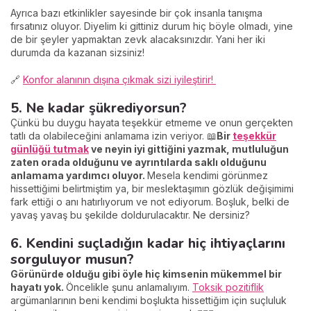
Ayrıca bazı etkinlikler sayesinde bir çok insanla tanışma
fırsatınız oluyor. Diyelim ki gittiniz durum hiç böyle olmadı, yine
de bir şeyler yapmaktan zevk alacaksınızdır. Yani her iki
durumda da kazanan sizsiniz!
🔗
Konfor alanının dışına çıkmak sizi iyileştirir!
5. Ne kadar şükrediyorsun?
Çünkü bu duygu hayata teşekkür etmeme ve onun gerçekten
tatlı da olabileceğini anlamama izin veriyor. 📖
Bir
teşekkür
günlüğü tutmak
ve neyin iyi gittiğini yazmak, mutluluğun
zaten orada olduğunu ve ayrıntılarda saklı olduğunu
anlamama yardımcı oluyor.
Mesela kendimi görünmez
hissettiğimi belirtmiştim ya, bir meslektaşımın gözlük değişimimi
fark ettiği o anı hatırlıyorum ve not ediyorum. Boşluk, belki de
yavaş yavaş bu şekilde doldurulacaktır. Ne dersiniz?
6. Kendini suçladığın kadar hiç ihtiyaçlarını
sorguluyor musun?
Görünürde olduğu gibi öyle hiç kimsenin mükemmel bir
hayatı yok.
Öncelikle şunu anlamalıyım.
Toksik pozitiflik
argümanlarının beni kendimi boşlukta hissettiğim için suçluluk