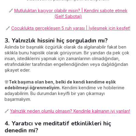
🔗
Mutluluktan kaçıyor olabilir misin? | Kendini sabote etmek
(Self Sabotaj)
🔗
Çocuklukta gerçekleşen 5 ruh yarası | İyileşmek için keşfet!
3. Yalnızlık hissini hiç sorguladın mı?
Aslında bir başınalık özgürlük olarak da algılanabilir fakat ben
sıklıkla bunu hapislik olarak görüyorum. Bir yandan da pek çok
insan, istediklerini yapmak için zamanlarının olmadığından,
etrafındakiler tarafından engellendiğinden veya dağıldığından
şikayet eder.
🌸
Tek başıma olan ben, belki de kendi kendime eşlik
edebilmeyi öğrenmeliyim.
Kendimi kendime ve hobilerime
adayabilirim. Bu durumdan keyifli bir yan çıkarmayı
başarmalıyım.
🔗
Yalnızlık neden olumlu olmasın? Kendinle kalmanın iyi yanları!
4. Yaratıcı ve meditatif etkinlikleri hiç
denedin mi?