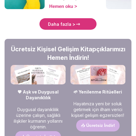
görmezden mi geliyor?",
Hemen oku
"Yanlış bir şey mi
söyledim?", "Ghostlanıyor
muyum?". Merak etmeyin,
Daha fazla >
yalnız değilsiniz! Bu yazıda
mesajlara neden yanıt
verilmediğini, bunun
arkasında yatan psikolojik
Ücretsiz Kişisel Gelişim Kitapçıklarımızı
sebepleri ve nasıl tepki
vermeniz gerektiğini
Hemen İndirin!
keşfedeceğiz. Hadi, birlikte
anlamlandıralım! 🚀✨
💖 Aşk ve Duygusal
🌱 Yenilenme Ritüelleri
Dayanıklılık
Hayatınıza yeni bir soluk
Duygusal dayanıklılık
getirmek için ilham verici
üzerine çalışın, sağlıklı
kişisel gelişim egzersizleri!
ilişkiler kurmanın yollarını
📥
Ücretsiz İndir!
öğrenin.