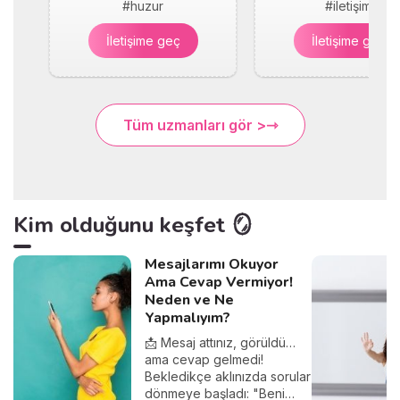
#huzur
#iletişim
İletişime geç
İletişime geç
Tüm uzmanları gör >
Kim olduğunu keşfet 🪞
Mesajlarımı Okuyor
Ama Cevap Vermiyor!
Neden ve Ne
Yapmalıyım?
📩 Mesaj attınız, görüldü…
ama cevap gelmedi!
Bekledikçe aklınızda sorular
dönmeye başladı: "Beni