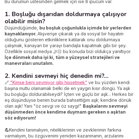
Bu durumun üstesinden gelmek için ise 8 ipucum var.
1. Boşluğu dışarıdan doldurmaya çalışıyor
olabilir misin?
Düşündüğümde,
bu boşluk çoğunlukla içimde bir yerlerden
kaynaklanıyor.
Alışverişe çıkarak ya da sosyal bir hayatım
olduğunu gösteren etkinliklere katılarak onu doldurmaya
çalışmak, kanayan bir yarayı bandajla kapatmak gibi bir şey.
Özellikle sosyal medya 🤳🏻 bu konuda bizi oldukça yanıltıyor.
İçe dönmek daha iyi ki, tüm o yüzeysel stratejileri ve
manevraları unutalım.
2. Kendini sevmeyi hiç denedin mi?...
🔗
"Kimse beni sevmiyor gibi hissetmek"
ve bu yüzden kendi
başına mutlu olamamak belki de en yaygın kısır döngü. Ya aşk
bu boşluğu doldurabilseydi? İçten ve güçlü bir aşk... Herkes bir
eş düşündüyse benim burada bahsettiğim aşk; kendine dönük
olan aşk! Yani "öz sevgi ve öz saygı!"
Başkalarını sevmeyi
düşünmeden önce kendime duymam gereken o aşktan
söz ediyorum!
💪
Kendimi tanımalıyım, niteliklerimin ve zevklerimin farkına
varmalıyım, bu özgüvenimi yeniden kazanmanın, arzularımı