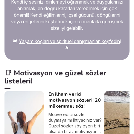
Kendi iç sesinizi dinlemeyi öğrenmek ve duygularınızı
prenses gibi mi büyüttüler?
Gereksinimlerimin gözden
anlamak, en doğru kararları verebilmek için çok
geçirilmesi gerekir mi? Bu
önemli! Kendi eğilimlerini, içsel gücünü, döngülerini
kronik tatminsizlik nereden
veya engellerini keşfetmek için uzmanlarla görüşmek
geliyor? İşte açıklaması.
size iyi gelebilir.
🌟
Yaşam koçları ve spiritüel danışmanları keşfedin
!
🌟
📑 Motivasyon ve güzel sözler
listeleri!
En ilham verici
motivasyon sözleri! 20
mükemmel söz!
Motive edici sözler
duymaya mı ihtiyacınız var?
Güzel sözler söyleyen biri
olsa da biraz motivasyon