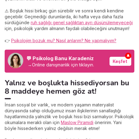
⚠️ Boşluk hissi birkaç gün sürebilir ve sonra kendi kendine
geçebilir. Geçmediği durumlarda, iki hafta veya daha fazla
sürdüğünde
ruh sağlığı genel sağlıktan ayrı düşünülemeyeceği
için, psikolojik yardım almanın faydalı olabileceğini unutmayın!
👉
Psikolojim bozuk mu? Nasıl anlarım? Ne yapmalıyım?
🔔
💬 Psikolog Banu Karadeniz
Keşfet
→
Online danışmanlık için tıklayın.
Yalnız ve boşlukta hissediyorsan bu
8 maddeye hemen göz at!
İnsan sosyal bir varlık, ve modern yaşamın materyalist
dünyasında sahip olduğumuz insan ilişkilerinin sanallaştığı
hayatlarımızda yalnızlık ve boşluk hissi bizi sarmalıyor. Psikolojik
okumalara meraklı olan için
Maslow Piramidi
öneririm. Yani
böyle hissederken yalnız değilsin merak etme!