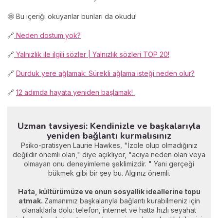
🤩 Bu içeriği okuyanlar bunları da okudu!
🔗
Neden dostum yok?
🔗
Yalnızlık ile ilgili sözler | Yalnızlık sözleri TOP 20!
🔗
Durduk yere ağlamak: Sürekli ağlama isteği neden olur?
🔗
12 adımda hayata yeniden başlamak!
Uzman tavsiyesi: Kendinizle ve başkalarıyla
yeniden bağlantı kurmalısınız
Psiko-pratisyen Laurie Hawkes, "İzole olup olmadığınız
değildir önemli olan," diye açıklıyor, "acıya neden olan veya
olmayan onu deneyimleme şeklimizdir. " Yani gerçeği
bükmek gibi bir şey bu. Algınız önemli.
Hata, kültürümüze ve onun sosyallik ideallerine topu
atmak.
Zamanımız başkalarıyla bağlantı kurabilmeniz için
olanaklarla dolu: telefon, internet ve hatta hızlı seyahat