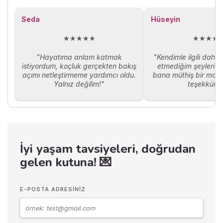
kavramı devreye giriyor. Bu
yazıda, megaloman kişilik
Seda
Hüseyin
özelliklerini, megalomaninin
psikolojik kökenlerini ve bu
★★★★★
★★★★
durumla başa çıkma yollarını
ele alacağız.
"Hayatıma anlam katmak
"Kendimle ilgili daha
istiyordum, koçluk gerçekten bakış
etmediğim şeyleri ö
açımı netleştirmeme yardımcı oldu.
bana müthiş bir moti
Yalnız değilim!"
teşekkürle
İyi yaşam tavsiyeleri, doğrudan
gelen kutuna! 💌
E-POSTA ADRESINIZ