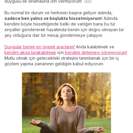
duygusu ile sınamasına izin vermiyorum! 🙅🏻‍♀️
Bu normal bir durum ve herkesin başına geliyor aslında,
sadece ben yalnız ve boşlukta hissetmiyorum
! Aslında
kendimi böyle hissettiğimde belki de varlığım bana bu tür
sinyaller göndererek hayatımda benim için doğru olmayan bir
şey olduğuna dair bir mesaj göndermeye çalışıyor.
Duygular benim en önemli araçlarım!
Anda kalabilmek ve
kendini akışa bırakabilmek
için
kendimi dinlemeyi öğreniyorum!
Mutlu olmak için gelecekteki stratejimi tanımlamak için bir iç
gözlem yapma zamanının geldiğini kabul ediyorum.