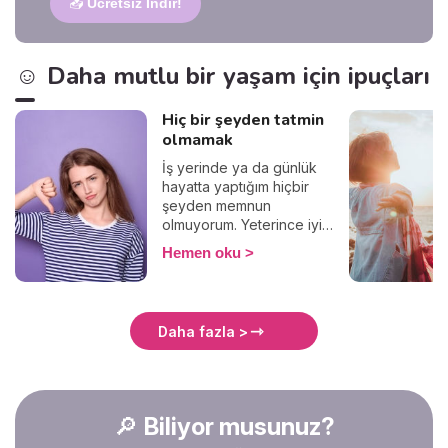
📥
Ücretsiz İndir!
☺️ Daha mutlu bir yaşam için ipuçları
Hiç bir şeyden tatmin
olmamak
İş yerinde ya da günlük
hayatta yaptığım hiçbir
şeyden memnun
olmuyorum. Yeterince iyi
değil, yeterince güzel değil,
Hemen oku
yeterince başarılı değil,
bunlar gibi “yeterince” ile
başlayan negatif bir ton
düşünce. Belki de en büyük
Daha fazla >
kusurum bu aşırı
mükemmeliyetçilik! Ebedi
tatminsizliğim, başkalarını da
esirgemiyor paylarını
veriyor, ve hayat onlar için
🔎
Biliyor musunuz?
de zorlaşıyor. Beni bir