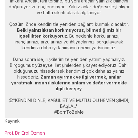
imkanı. Ancak, tam tersine, bu yeni araçlar yalnızlık bilincini
doğuruyor ve güçlendiriyor... Yalnız anlar değersizleştiriliyor
ve hatta sıkıntı olarak algılanıyor.
Çözüm, önce kendinizle yeniden bağlantı kurmak olacaktır.
Belki yalnızlıktan korkmuyoruz, bilmediğimiz bir
içsellikten korkuyoruz.
Bu nedenle korkularınızı,
inançlarınızı, arzularınızı ve ihtiyaçlarınızı sorgulayarak
kendinizi daha iyi tanımanın önemi yadsınamaz.
Daha sonra ise, ilişkilerimize yeniden yatırım yapmalıyız.
Birçoğumuz yüzeysel iletişimlerden şikayet ediyoruz. Dahil
olduğumuzu hissedersek kendimizi çok daha az yalnız
hissederiz.
Zaman ayırmak ve ilgi vermek, anılar
yaratmak, insan ilişkilerine anlam ve değer vermekle
ilgili her şey.
🤗"KENDİNİ DİNLE, KABUL ET VE MUTLU OL! HEMEN ŞİMDİ,
BAŞLA..."
#BornToBeMe
Kaynak
Prof. Dr. Erol Özmen