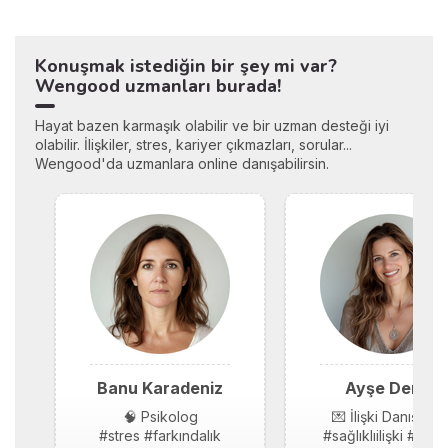
Konuşmak istediğin bir şey mi var?
Wengood uzmanları burada!
Hayat bazen karmaşık olabilir ve bir uzman desteği iyi
olabilir. İlişkiler, stres, kariyer çıkmazları, sorular...
Wengood'da uzmanlara online danışabilirsin.
Banu Karadeniz
Ayşe Demir
🧠 Psikolog
💌 İlişki Danışmanı
#stres #farkındalık
#sağlıklıilişki #güv