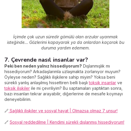
İçimde çok uzun süredir gömülü olan arzular uyanmak
isteğinde... Gözlerimi kapayarak ya da onlardan kaçarak bu
duruma yardım edemem.
7. Çevrende nasıl insanlar var?
Peki ben neden yalnız hissediyorum?
Dışlanmışlık mı
hissediyorum? Arkadaşlarımla uzlaşmakta zorlanıyor muyum?
Öyleyse neden? Sağlıklı ilişkilere sahip miyim? Yoksa beni
sürekli yanlış anlaşılmış hissettiren belli başlı
toksik insanlar
ve
toksik ilişkiler
ile mi çevriliyim? Bu saptamaları yaptıktan sonra,
bazı insanları tekrar arayabilir, diğerlerine de mesafe koymayı
deneyebilirim.
🔗
Sağlıklı ilişkiler ve sosyal hayat | Olmazsa olmaz 7 unsur!
🔗
Sosyal reddedilme | Kendimi sürekli dışlanmış hissediyorum!