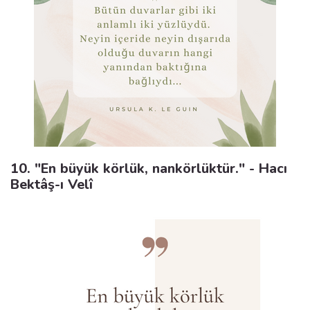
10. "En büyük körlük, nankörlüktür." - Hacı
Bektâş-ı Velî