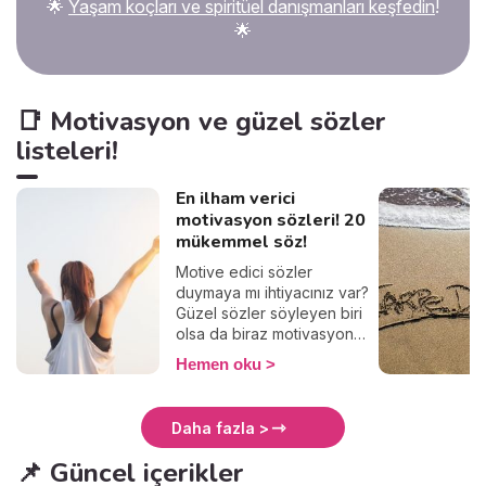
🌟
Yaşam koçları ve spiritüel danışmanları keşfedin
!
🌟
📑 Motivasyon ve güzel sözler
listeleri!
En ilham verici
motivasyon sözleri! 20
mükemmel söz!
Motive edici sözler
duymaya mı ihtiyacınız var?
Güzel sözler söyleyen biri
olsa da biraz motivasyon
olsa mı diyorsunuz? O
Hemen oku
zaman doğru yerdesiniz.
Motivasyon sözleri kısa ama
etkili oluyor. Kişi kendini
Daha fazla >
çıkmazda hissettiğinde
motivasyon sözleri birer ışık
📌 Güncel içerikler
oluyor. Hiçbir şey, hiçbir