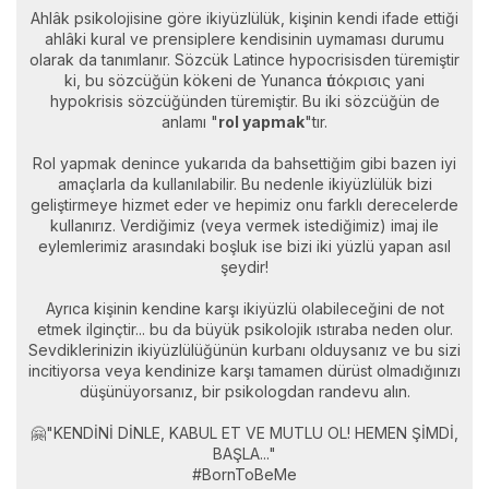
Ahlâk psikolojisine göre ikiyüzlülük, kişinin kendi ifade ettiği
ahlâki kural ve prensiplere kendisinin uymaması durumu
olarak da tanımlanır. Sözcük Latince hypocrisisden türemiştir
ki, bu sözcüğün kökeni de Yunanca ὑπόκρισις yani
hypokrisis sözcüğünden türemiştir. Bu iki sözcüğün de
anlamı "
rol yapmak
"tır.
Rol yapmak denince yukarıda da bahsettiğim gibi bazen iyi
amaçlarla da kullanılabilir. Bu nedenle ikiyüzlülük bizi
geliştirmeye hizmet eder ve hepimiz onu farklı derecelerde
kullanırız. Verdiğimiz (veya vermek istediğimiz) imaj ile
eylemlerimiz arasındaki boşluk ise bizi iki yüzlü yapan asıl
şeydir!
Ayrıca kişinin kendine karşı ikiyüzlü olabileceğini de not
etmek ilginçtir... bu da büyük psikolojik ıstıraba neden olur.
Sevdiklerinizin ikiyüzlülüğünün kurbanı olduysanız ve bu sizi
incitiyorsa veya kendinize karşı tamamen dürüst olmadığınızı
düşünüyorsanız, bir psikologdan randevu alın.
🤗"KENDİNİ DİNLE, KABUL ET VE MUTLU OL! HEMEN ŞİMDİ,
BAŞLA..."
#BornToBeMe