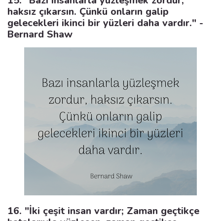
15. "Bazı insanlarla yüzleşmek zordur,
haksız çıkarsın. Çünkü onların galip
gelecekleri ikinci bir yüzleri daha vardır." -
Bernard Shaw
16. "İki çeşit insan vardır; Zaman geçtikçe