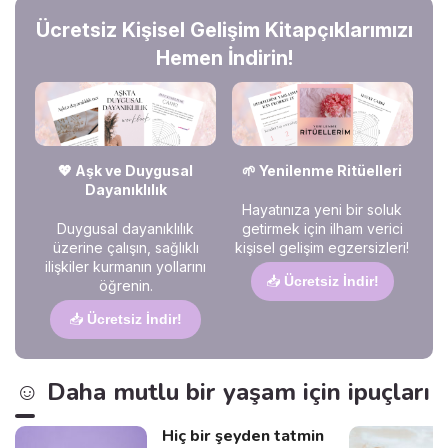
arkasında yatan psikolojik
Ücretsiz Kişisel Gelişim Kitapçıklarımızı
sebepleri ve nasıl tepki
vermeniz gerektiğini
Hemen İndirin!
keşfedeceğiz. Hadi, birlikte
anlamlandıralım! 🚀✨
💖 Aşk ve Duygusal
🌱 Yenilenme Ritüelleri
Dayanıklılık
Hayatınıza yeni bir soluk
Duygusal dayanıklılık
getirmek için ilham verici
üzerine çalışın, sağlıklı
kişisel gelişim egzersizleri!
ilişkiler kurmanın yollarını
📥
Ücretsiz İndir!
öğrenin.
📥
Ücretsiz İndir!
☺️ Daha mutlu bir yaşam için ipuçları
Hiç bir şeyden tatmin