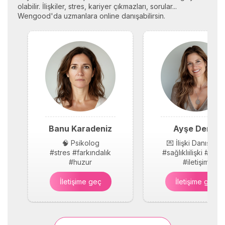
olabilir. İlişkiler, stres, kariyer çıkmazları, sorular...
Wengood'da uzmanlara online danışabilirsin.
Banu Karadeniz
Ayşe Demir
🧠 Psikolog
💌 İlişki Danışmanı
#stres #farkındalık
#sağlıklıilişki #güv
#huzur
#iletişim
İletişime geç
İletişime geç