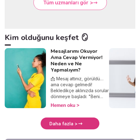
Tüm uzmanları gör >
Kim olduğunu keşfet 🪞
Mesajlarımı Okuyor
Ama Cevap Vermiyor!
Neden ve Ne
Yapmalıyım?
📩 Mesaj attınız, görüldü…
ama cevap gelmedi!
Bekledikçe aklınızda sorular
dönmeye başladı: "Beni
görmezden mi geliyor?",
Hemen oku
"Yanlış bir şey mi
söyledim?", "Ghostlanıyor
muyum?". Merak etmeyin,
Daha fazla >
yalnız değilsiniz! Bu yazıda
mesajlara neden yanıt
verilmediğini, bunun