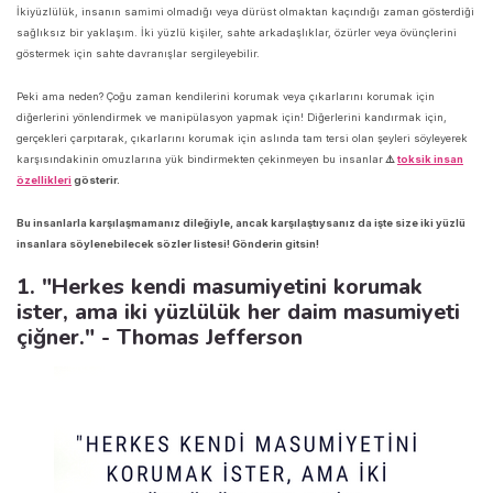
İkiyüzlülük, insanın samimi olmadığı veya dürüst olmaktan kaçındığı zaman gösterdiği
sağlıksız bir yaklaşım. İki yüzlü kişiler, sahte arkadaşlıklar, özürler veya övünçlerini
göstermek için sahte davranışlar sergileyebilir.
Peki ama neden? Çoğu zaman kendilerini korumak veya çıkarlarını korumak için
diğerlerini yönlendirmek ve manipülasyon yapmak için! Diğerlerini kandırmak için,
gerçekleri çarpıtarak, çıkarlarını korumak için aslında tam tersi olan şeyleri söyleyerek
karşısındakinin omuzlarına yük bindirmekten çekinmeyen bu insanlar
⚠️
toksik
insan
özellikleri
gösterir.
Bu insanlarla karşılaşmamanız dileğiyle, ancak karşılaştıysanız da işte size iki yüzlü
insanlara söylenebilecek sözler listesi! Gönderin gitsin!
1. "Herkes kendi masumiyetini korumak
ister, ama iki yüzlülük her daim masumiyeti
çiğner." - Thomas Jefferson