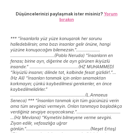
Düşüncelerinizi paylaşmak ister misiniz?
Yorum
bırakın
*** ”İnsanlarla yüz yüze konuşarak her sorunu
halledebilirsin; ama bazı insanlar gelir önüne, hangi
yüzüne konuşacağını bilemezsin.”…..…………...
…...............................…(Pablo Neruda) "İnsanların en
fenası; birine ayrı, diğerine de ayrı görünen ikiyüzlü
insandır.” ......................................…(HZ MUHAMMED)
“İkiyüzlü insanın; dilinde tat, kalbinde fesat gizlidir!.”...
(Hz Ali) “İnsanları tanımak için onları sınamaktan
korkmayın; çünkü kaybedilmesi gerekenler, en önce
kaybedilmelidirler.”
...............................................................(L.Annaeus
Seneca) *** “İnsanları tanımak için tüm gücünüzü verin
ama tüm sevginizi vermeyin. Onları tanımaya başladıkça
verdiğiniz sevgiye acıyacaksınız.”.......................…......…..
…(Hz Mevlana) “Kıymetini bilmeyene verme sevgini.
Ziyan edilir, vefasızlığa uğrar
gönlün.”......................................................(Neşet Ertaş)