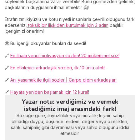
söylemek başkalarına zarar verebilir! Bunu görmezden gelmek,
başkalarının duygularını ihmal etmektir 🤗!
Etrafınızın ikiyüzlü ve kötü niyetli insanlarla çevrili olduğunu fark
ederseniz,
toksik bir ilişkiden kurtulmak için 3 adım
başlıklı
içeriğimizi öneririm!
🤩 Bu içeriği okuyanlar bunları da sevdi!
🔗
En ilham verici motivasyon sözleri! 20 mükemmel söz!
🔗
En etkileyici arkadaşlık sözleri, ilk 10 ünlü alıntı!
🔗
Anı yaşamak ile ilgili sözler | Carpe diem arkadaşlar!
🔗
Hayata yeniden başlamak için 12 kural!
Yazar notu: verdiğimiz ve vermek
istediğimiz imaj arasındaki fark!
Sözlüğe göre, ikiyüzlülük veya mürailik; kişinin sahip
olmadığı duygu, düşünce, erdem, değer veya özellikleri,
sanki sahipmiş gibi davranması veya sahip olduğunu iddia
etmesidir.