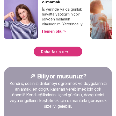
olmamak
İş yerinde ya da günlük
hayatta yaptığım hiçbir
şeyden memnun
olmuyorum. Yeterince iyi
değil, yeterince güzel değil,
Hemen oku
yeterince başarılı değil,
bunlar gibi “yeterince” ile
başlayan negatif bir ton
düşünce. Belki de en büyük
Daha fazla >
kusurum bu aşırı
mükemmeliyetçilik! Ebedi
tatminsizliğim, başkalarını da
esirgemiyor paylarını
veriyor, ve hayat onlar için
🔎
Biliyor musunuz?
de zorlaşıyor. Beni bir
Kendi iç sesinizi dinlemeyi öğrenmek ve duygularınızı
prenses gibi mi büyüttüler?
Gereksinimlerimin gözden
anlamak, en doğru kararları verebilmek için çok
geçirilmesi gerekir mi? Bu
önemli! Kendi eğilimlerini, içsel gücünü, döngülerini
kronik tatminsizlik nereden
veya engellerini keşfetmek için uzmanlarla görüşmek
geliyor? İşte açıklaması.
size iyi gelebilir.