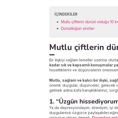
İÇINDEKILER
Mutlu çiftlerin dürüst olduğu 10 k
Dürüstlüğün sınırları
Mutlu çiftlerin d
Bir ilişkiyi sağlam temeller üzerine oturt
kadar sık ve kapsamlı konuşmalar yapı
hissettiklerini ve düşüncelerini önemsem
Mutlu, sağlam ve kalıcı bir ilişki, sağ
önemli: duygular, düşünceler, gelecek iç
gelmek adına kafa karışıklıklarınız, sorg
1. “Üzgün hissediyorum
Ya da depresyondayım, stresliyim, iyi d
duygularınızı özgürce paylaşabileceğiniz
omzunun olması demek.
Duyguları an