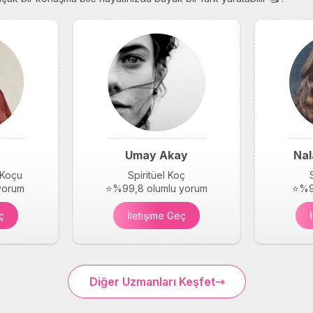
Umay Akay
Nal
 Koçu
Spiritüel Koç
yorum
⭐%99,8 olumlu yorum
⭐%9
ç
İletişime Geç
Diğer Uzmanları Keşfet