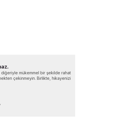
maz.
e diğeriyle mükemmel bir şekilde rahat
mekten çekinmeyin. Birlikte, hikayenizi
"