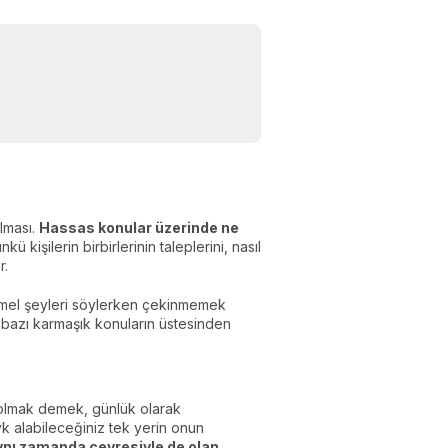
lması.
Hassas konular üzerinde ne
nkü kişilerin birbirlerinin taleplerini, nasıl
r.
temel şeyleri söylerken çekinmemek
in bazı karmaşık konuların üstesinden
t olmak demek, günlük olarak
vk alabileceğiniz tek yerin onun
 aynı zamanda çevresiyle de olan