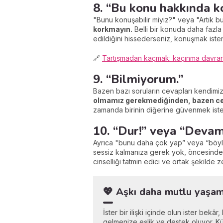
8. “Bu konu hakkında k
"Bunu konuşabilir miyiz?" veya "Artık
korkmayın.
Belli bir konuda daha fazla 
edildiğini hissederseniz, konuşmak istem
🔗
Tartışmadan kaçmak: kaçınma davranışı
9. “Bilmiyorum.”
Bazen bazı soruların cevapları kendimi
olmamız gerekmediğinden, bazen ce
zamanda birinin diğerine güvenmek iste
10. “Dur!” veya “Devam
Ayrıca "bunu daha çok yap” veya “böyl
sessiz kalmanıza gerek yok, öncesinde 
cinselliği tatmin edici ve ortak şekilde z
💖 Aşkı daha mutlu yaşama
İster bir ilişki içinde olun ister bekâ
gelmenize eşlik ve destek oluyor. Küç