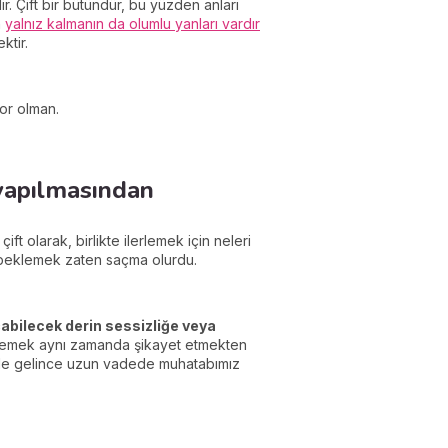
dir. Çift bir bütündür, bu yüzden anları
n
yalnız kalmanın da olumlu yanları vardır
ktir.
yor olman.
yapılmasından
ft olarak, birlikte ilerlemek için neleri
ı beklemek zaten saçma olurdu.
çabilecek derin sessizliğe veya
öylemek aynı zamanda şikayet etmekten
 hale gelince uzun vadede muhatabımız