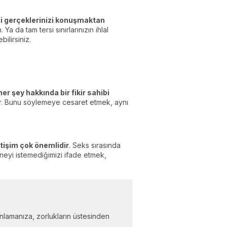
i gerçeklerinizi konuşmaktan
 da tam tersi sınırlarınızın ihlal
ilirsiniz.
er şey hakkında bir fikir sahibi
. Bunu söylemeye cesaret etmek, aynı
letişim çok önemlidir
. Seks sırasında
neyi istemediğimizi ifade etmek,
i anlamanıza, zorlukların üstesinden