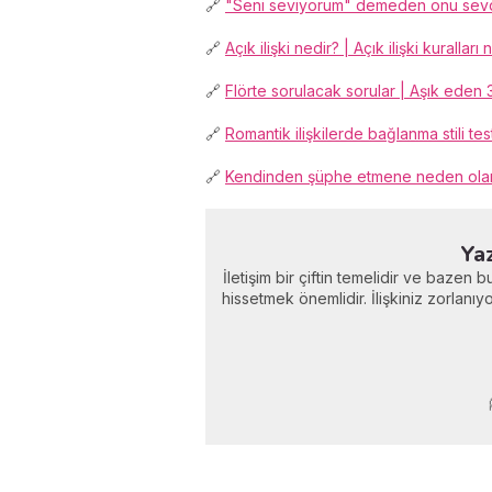
🔗
"Seni seviyorum" demeden onu sevd
🔗
Açık ilişki nedir? | Açık ilişki kuralları 
🔗
Flörte sorulacak sorular | Aşık eden 
🔗
Romantik ilişkilerde bağlanma stili test
🔗
Kendinden şüphe etmene neden olan 
Yaz
İletişim bir çiftin temelidir ve baze
hissetmek önemlidir. İlişkiniz zorlanı