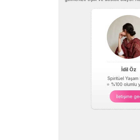
İdil Öz
Spiritüel Yaşam
⭐ %100 olumlu 
İletişime ge