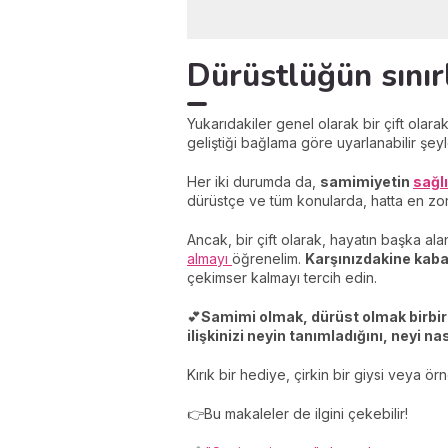
Dürüstlüğün sınır
Yukarıdakiler genel olarak bir çift ola
geliştiği bağlama göre uyarlanabilir şeyle
Her iki durumda da,
samimiyetin
sağlı
dürüstçe ve tüm konularda, hatta en zor
Ancak, bir çift olarak, hayatın başka a
almayı
öğrenelim.
Karşınızdakine kab
çekimser kalmayı tercih edin.
💕
Samimi olmak, dürüst olmak birbirin
ilişkinizi neyin tanımladığını, neyi n
Kırık bir hediye, çirkin bir giysi veya ör
👉Bu makaleler de ilgini çekebilir!