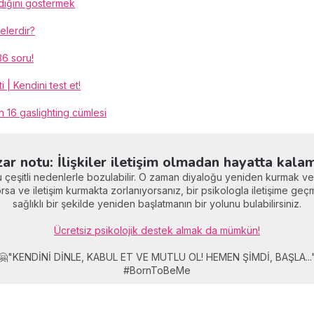
iğini göstermek
nelerdir?
36 soru!
i | Kendini test et!
16 gaslighting cümlesi
ar notu: İlişkiler iletişim olmadan hayatta kala
n bu çeşitli nedenlerle bozulabilir. O zaman diyaloğu yeniden kurmak v
yorsa ve iletişim kurmakta zorlanıyorsanız, bir psikologla iletişime geç
sağlıklı bir şekilde yeniden başlatmanın bir yolunu bulabilirsiniz.
Ücretsiz psikolojik destek almak da mümkün!
🤗"KENDİNİ DİNLE, KABUL ET VE MUTLU OL! HEMEN ŞİMDİ, BAŞLA...
#BornToBeMe