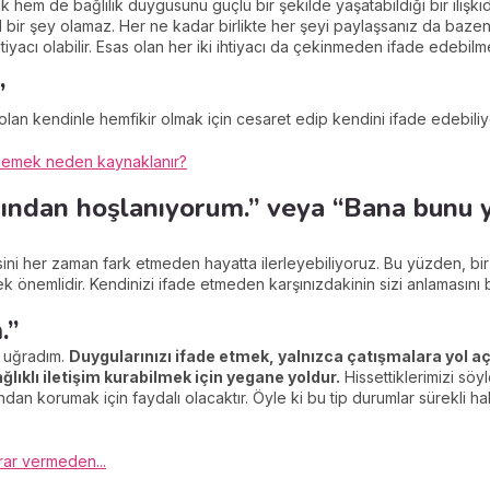
llik hem de bağlılık duygusunu güçlü bir şekilde yaşatabildiği bir ilişki
 bir şey olamaz. Her ne kadar birlikte her şeyi paylaşsanız da baze
iyacı olabilir. Esas olan her iki ihtiyacı da çekinmeden ifade edebilme
”
 olan kendinle hemfikir olmak için cesaret edip kendini ifade edebili
memek neden kaynaklanır?
sından hoşlanıyorum.” veya “Bana bunu 
ini her zaman fark etmeden hayatta ilerleyebiliyoruz. Bu yüzden, bir çi
k önemlidir. Kendinizi ifade etmeden karşınızdakinin sizi anlamasın
.”
na uğradım.
Duygularınızı ifade etmek, yalnızca çatışmalara yol a
ğlıklı iletişim kurabilmek
için yegane yoldur.
Hissettiklerimizi s
dan korumak için faydalı olacaktır. Öyle ki bu tip durumlar sürekli
rar vermeden...