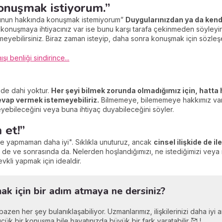
onuşmak istiyorum.”
 bunun hakkında konuşmak istemiyorum”
Duygularınızdan ya da kend
konuşmaya ihtiyacınız var ise bunu karşı tarafa çekinmeden söyleyin. Ya
eyebilirsiniz. Biraz zaman isteyip, daha sonra konuşmak için sözleşeb
 benliği sindirince...
zde dahi yoktur.
Her şeyi bilmek zorunda olmadığımız için, hatta h
vap vermek istemeyebiliriz.
Bilmemeye, bilememeye hakkımız var
yebileceğini veya buna ihtiyaç duyabileceğini söyler.
 et!”
e yapmaman daha iyi". Sıklıkla unuturuz, ancak
cinsel ilişkide de i
de ve sonrasında da. Nelerden hoşlandığımızı, ne istediğimizi veya 
evkli yapmak için idealdir.
k için bir adım atmaya ne dersiniz?
r, bazen her şey bulanıklaşabiliyor. Uzmanlarımız, ilişkilerinizi daha iy
ük bir konuşma bile hayatınızda büyük bir fark yaratabilir 🥰 !