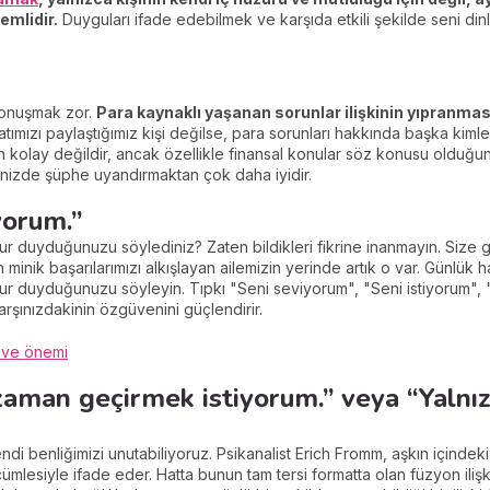
nemlidir.
Duyguları ifade edebilmek ve karşıda etkili şekilde seni di
 konuşmak zor.
Para kaynaklı yaşanan sorunlar ilişkinin yıpranması
tımızı paylaştığımız kişi değilse, para sorunları hakkında başka kimle
olay değildir, ancak özellikle finansal konular söz konusu olduğu
inizde şüphe uyandırmaktan çok daha iyidir.
yorum.”
ur duyduğunuzu söylediniz? Zaten bildikleri fikrine inanmayın. Size
minik başarılarımızı alkışlayan ailemizin yerinde artık o var. Günlük 
gurur duyduğunuzu söyleyin. Tıpkı "Seni seviyorum", "Seni istiyorum"
karşınızdakinin özgüvenini güçlendirir.
il ve önemi
a zaman geçirmek istiyorum.” veya “Yalnı
endi benliğimizi unutabiliyoruz. Psikanalist Erich Fromm, aşkın içindek
lesiyle ifade eder. Hatta bunun tam tersi formatta olan füzyon ilişkil