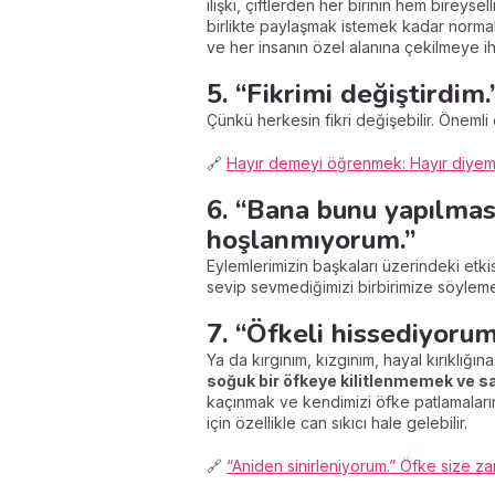
ilişki, çiftlerden her birinin hem bireyse
birlikte paylaşmak istemek kadar normal
ve her insanın özel alanına çekilmeye iht
5. “Fikrimi değiştirdim.
Çünkü herkesin fikri değişebilir. Önemli
🔗
Hayır demeyi öğrenmek: Hayır diye
6. “Bana bunu yapılma
hoşlanmıyorum.”
Eylemlerimizin başkaları üzerindeki etkis
sevip sevmediğimizi birbirimize söyleme
7. “Öfkeli hissediyorum
Ya da kırgınım, kızgınım, hayal kırıklığı
soğuk bir öfkeye kilitlenmemek ve
sa
kaçınmak ve kendimizi öfke patlamaların
için özellikle can sıkıcı hale gelebilir.
🔗
“Aniden sinirleniyorum.” Öfke size za