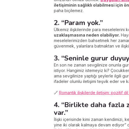
iletişiminin sağlıklı olabilmesi için ö
paha biçilemez.
2. “Param yok.”
Ülkemiz ilişkilerinde para meselelerini
uzaklaşmasına neden olabiliyor.
Haya
meselelerimizden bahsetmek her zaman k
güvenmek, yalanlara batmaktan ve ilişk
3. “Seninle gurur duyu
En son ne zaman sevgilinize onunla gur
istiyor. Hangimiz istemeyiz ki? Çocukken 
ama sevgilinize yaptığı şeylerle ilgili 
ifadeler olumlu iletişimi teşvik eder ve 
🔗
Romantik ilişkilerde iletişim: pozitif d
4. “Birlikte daha fazl
var.”
İlişki içerisinde kimi zaman kendimizi, k
yine iki olarak kalmaya devam ediyor” cüm