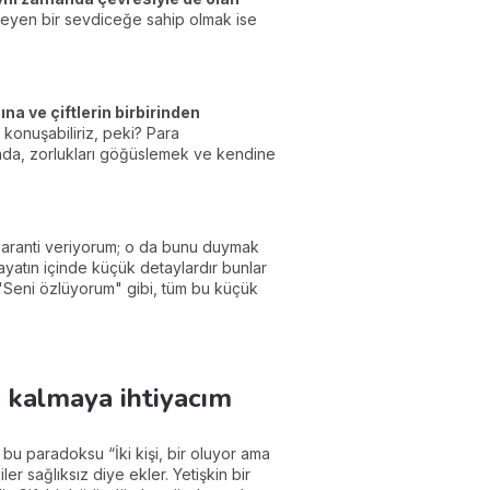
nleyen bir sevdiceğe sahip olmak ise
na ve çiftlerin birbirinden
 konuşabiliriz, peki? Para
nda, zorlukları göğüslemek ve kendine
 garanti veriyorum; o da bunu duymak
hayatın içinde küçük detaylardır bunlar
, "Seni özlüyorum" gibi, tüm bu küçük
z kalmaya ihtiyacım
i bu paradoksu “İki kişi, bir oluyor ama
er sağlıksız diye ekler. Yetişkin bir