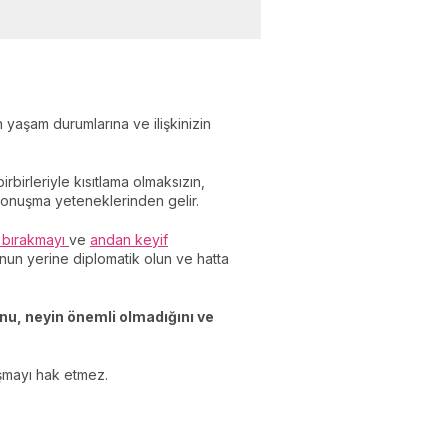
 yaşam durumlarına ve ilişkinizin
 birbirleriyle kısıtlama olmaksızın,
konuşma yeteneklerinden gelir.
a bırakmayı
ve
andan keyif
unun yerine diplomatik olun ve hatta
unu, neyin önemli olmadığını ve
tışmayı hak etmez.