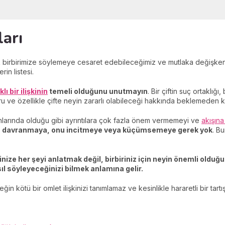
ları
rak birbirimize söylemeye cesaret edebileceğimiz ve mutlaka değişken
rin listesi.
klı bir ilişkinin
temeli olduğunu unutmayın
. Bir çiftin suç ortaklığı,
u ve özellikle çifte neyin zararlı olabileceği hakkında beklemeden 
lanlarında olduğu gibi ayrıntılara çok fazla önem vermemeyi ve
akışın
a davranmaya, onu incitmeye veya küçümsemeye gerek yok
. B
ize her şeyi anlatmak değil, birbiriniz için neyin önemli olduğ
asıl söyleyeceğinizi bilmek anlamına gelir.
neğin kötü bir omlet ilişkinizi tanımlamaz ve kesinlikle hararetli bir tar