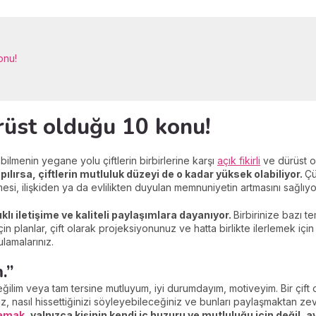
onu!
ürüst olduğu 10 konu!
abilmenin yegane yolu çiftlerin birbirlerine karşı
açık fikirli
ve dürüst o
lırsa, çiftlerin mutluluk düzeyi de o kadar yüksek olabiliyor.
Çü
esi, ilişkiden ya da evlilikten duyulan memnuniyetin artmasını sağlıyo
lıklı iletişime ve kaliteli paylaşımlara dayanıyor.
Birbirinize bazı 
in planlar, çift olarak projeksiyonunuz ve hatta birlikte ilerlemek iç
ulamalarınız.
.”
eğilim veya tam tersine mutluyum, iyi durumdayım, motiveyim. Bir çif
, nasıl hissettiğinizi söyleyebileceğiniz ve bunları paylaşmaktan ze
lamak
, yalnızca kişinin kendi iç huzuru ve mutluluğu için değil,