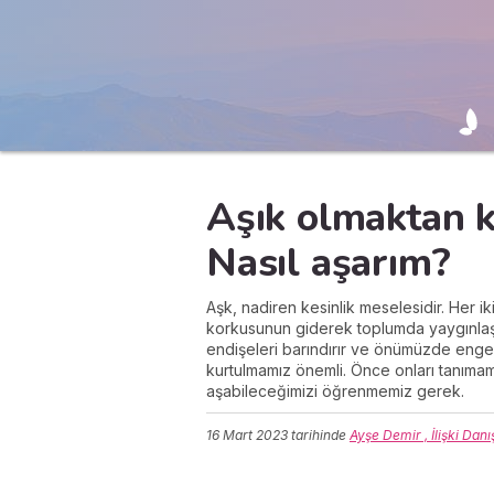
Aşık olmaktan
Nasıl aşarım?
Aşk, nadiren kesinlik meselesidir. Her i
korkusunun giderek toplumda yaygınlaştı
endişeleri barındırır ve önümüzde eng
kurtulmamız önemli. Önce onları tanıma
aşabileceğimizi öğrenmemiz gerek.
16 Mart 2023
tarihinde
Ayşe Demir , İlişki Dan