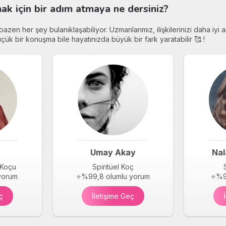
k için bir adım atmaya ne dersiniz?
r, bazen her şey bulanıklaşabiliyor. Uzmanlarımız, ilişkilerinizi daha iy
ük bir konuşma bile hayatınızda büyük bir fark yaratabilir 🥰 !
Umay Akay
Nal
 Koçu
Spiritüel Koç
yorum
⭐%99,8 olumlu yorum
⭐%9
ç
İletişime Geç