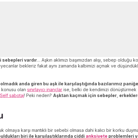
i sebepleri vardır
… Aşkın aklımızı başımızdan alışı, sebep olduğu kont
heyecanlar bekleriz fakat aynı zamanda kalbimizi açmak ve düşündükl
olmadık anda giren bu aşk ile karşılaştığında bazılarımız paniğe
öz konusu olan
sınırlayıcı inançlar
ise, belki de kendimizi dönüştürmek g
Self sabotaj
! Peki neden?
Aşktan kaçmak için sebepler
,
erkekler
u
k olmaya karşı mantıklı bir sebebi olmasa dahi kalıcı bir korku duyma
ldukları biri ile karşılaştıklarında ciddi
anksiyete
problemleri 