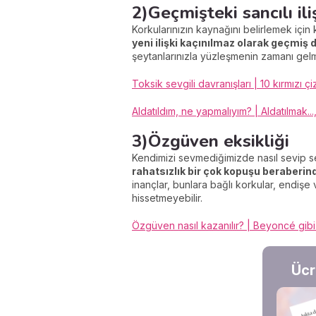
2)Geçmişteki sancılı ili
Korkularınızın kaynağını belirlemek için
yeni ilişki kaçınılmaz olarak geçmiş 
şeytanlarınızla yüzleşmenin zamanı gelmi
Toksik sevgili davranışları | 10 kırmızı çi
Aldatıldım, ne yapmalıyım? | Aldatılmak
3)Özgüven eksikliği
Kendimizi sevmediğimizde nasıl sevip se
rahatsızlık bir çok kopuşu beraberind
inançlar, bunlara bağlı korkular, endişe
hissetmeyebilir.
Özgüven nasıl kazanılır? | Beyoncé gibi
Ücr