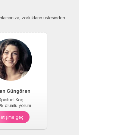
i anlamanıza, zorlukların üstesinden
an Güngören
Spiritüel Koç
9 olumlu yorum
İletişime geç