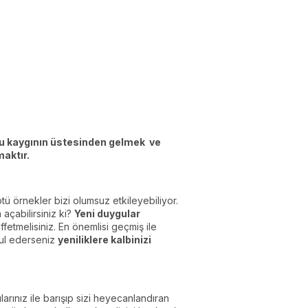
u kaygının üstesinden gelmek ve
maktır.
ü örnekler bizi olumsuz etkileyebiliyor.
açabilirsiniz ki?
Yeni duygular
 affetmelisiniz. En önemlisi geçmiş ile
abul ederseniz
yeniliklere kalbinizi
rınız ile barışıp sizi heyecanlandıran