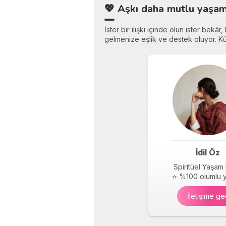
💖 Aşkı daha mutlu yaşama
İster bir ilişki içinde olun ister bekâ
gelmenize eşlik ve destek oluyor. Küç
İdil Öz
Spiritüel Yaşam
⭐ %100 olumlu 
İletişime ge