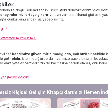
şkiler
 kendinize doğru soruları sorun: Geçmişteki deneyimleriniz neye benzi
deneyimlerinizi ortaya çıkarır
ve aynı zamanda ihanet gibi eski yara
ştir çünkü bunu ancak siz yapabilirsiniz.
zgi 🚩
..., affetmek mümkün mü?
viliriz?
Kendimize güvenimiz olmadığında, çok hızlı bir şekilde kı
e getirebilir.
İstenmediğimize dair, yerimize başka birisinin koyulaca
 ve anksiyeteler partnerimizin de kaçmasına neden olabilir, onu korku
 yetişmeye geldik!
etsiz Kişisel Gelişim Kitapçıklarımızı Hemen İndi