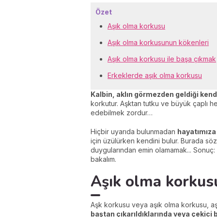
Özet
Aşık olma korkusu
Aşık olma korkusunun kökenleri
Aşık olma korkusu ile başa çıkmak
Erkeklerde aşık olma korkusu
Kalbin, aklın görmezden geldiği kend
korkutur. Aşktan tutku ve büyük çaplı 
edebilmek zordur…
Hiçbir uyarıda bulunmadan
hayatımıza 
için üzülürken kendini bulur. Burada s
duygularından emin olamamak... Sonuç:
bakalım.
Aşık olma korkus
Aşk korkusu veya aşık olma korkusu, aşı
baştan çıkarıldıklarında veya çekici bu