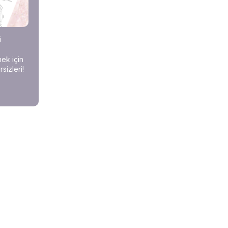
i
mek için
sizleri!