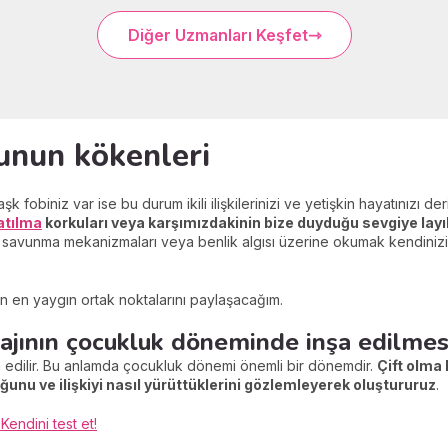
Diğer Uzmanları Keşfet
unun kökenleri
fobiniz var ise bu durum ikili ilişkilerinizi ve yetişkin hayatınızı der
atılma
korkuları veya karşımızdakinin bize duyduğu sevgiye la
ojik savunma mekanizmaları veya benlik algısı üzerine okumak kendini
n en yaygın ortak noktalarını paylaşacağım.
majının çocukluk döneminde inşa edilmes
a edilir. Bu anlamda çocukluk dönemi önemli bir dönemdir.
Çift olma 
ğunu ve ilişkiyi nasıl yürüttüklerini gözlemleyerek oluştururuz
.
 Kendini test et!