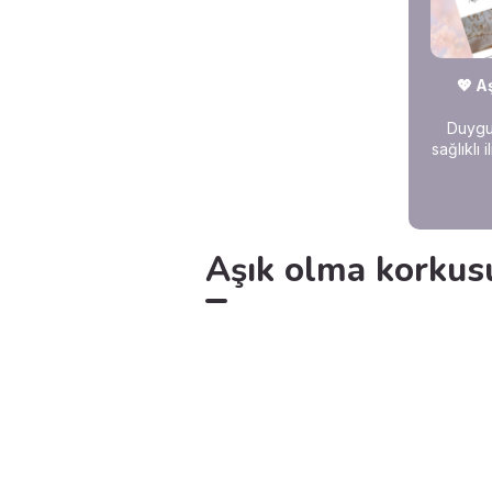
💖 A
Duygus
sağlıklı 
Aşık olma korkusu