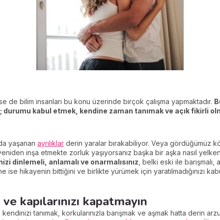
se de bilim insanları bu konu üzerinde birçok çalışma yapmaktadır.
B
; durumu kabul etmek, kendine zaman tanımak ve açık fikirli ol
mda yaşanan
ayrılıklar
derin yaralar bırakabiliyor. Veya gördüğümüz köt
yeniden inşa etmekte zorluk yaşıyorsanız başka bir aşka nasıl yelken 
i dinlemeli, anlamalı ve onarmalısınız
, belki eski ile barışmalı,
ne ise hikayenin bittiğini ve birlikte yürümek için yaratılmadığınızı k
 ve kapılarınızı kapatmayın
endinizi tanımak, korkularınızla barışmak ve aşmak hatta derin arzula