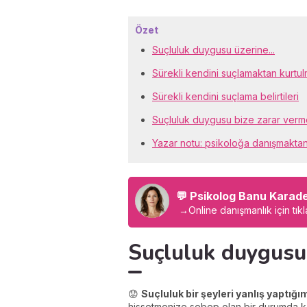
Özet
Suçluluk duygusu üzerine...
Sürekli kendini suçlamaktan kurtulm
Sürekli kendini suçlama belirtileri
Suçluluk duygusu bize zarar verm
Yazar notu: psikoloğa danışmakta
💬 Psikolog Banu Karad
→
Online danışmanlık için tıkl
Suçluluk duygusu 
😟
Suçluluk bir şeyleri yanlış yaptığ
hissetmenize sebep olan bir durumda ken