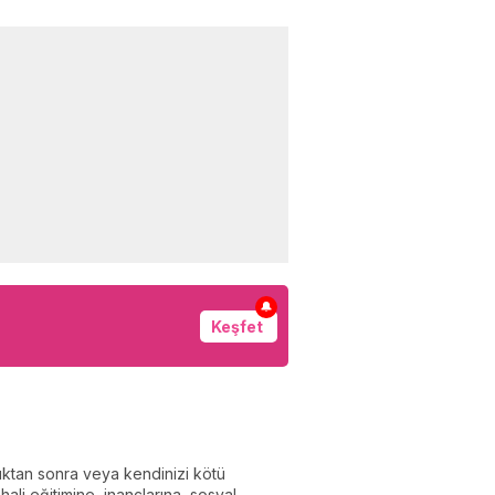
🔔
Keşfet
ptıktan sonra veya kendinizi kötü
li eğitimine, inançlarına, sosyal