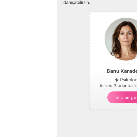
danışabilirsin.
Banu Karade
🧠 Psikolo
#stres #farkındalı
İletişime ge