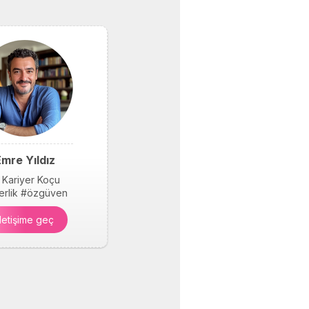
mre Yıldız
 Kariyer Koçu
derlik #özgüven
İletişime geç