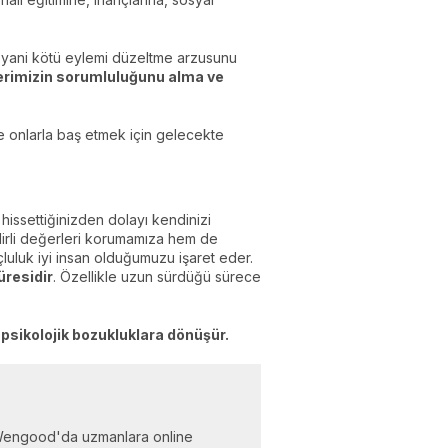
şı yani kötü eylemi düzeltme arzusunu
lerimizin sorumluluğunu alma ve
ve onlarla baş etmek için gelecekte
ı hissettiğinizden dolayı kendinizi
lirli değerleri korumamıza hem de
uçluluk iyi insan olduğumuzu işaret eder.
üresidir
. Özellikle uzun sürdüğü sürece
 psikolojik bozukluklara dönüşür.
... Wengood'da uzmanlara online