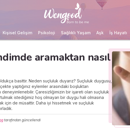
Kişisel Gelişim
Psikoloji
Sağlıklı Yaşam
Aşk
İş Hayatı
ndimde aramaktan nasıl
dukça basittir. Neden suçluluk duyarız? Suçluluk duygusu,
erçekte yaptığınız eylemler arasındaki boşluktan
deneyimlenebilir. Çaresizliğimizin bir işareti olan suçluluk
lmak istediğimiz hoş olmayan bir duygu hali olmasına
 için de müsaittir. Daha iyi hissetmek ve suçluluk
rladık.
og
tarafından güncellendi