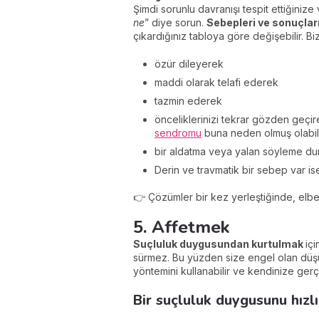
Şimdi sorunlu davranışı tespit ettiğin
ne
” diye sorun.
Sebepleri ve sonuçları
çıkardığınız tabloya göre değişebilir. Bi
özür dileyerek
maddi olarak telafi ederek
tazmin ederek
önceliklerinizi tekrar gözden geçi
sendromu
buna neden olmuş olabil
bir aldatma veya yalan söyleme dur
Derin ve travmatik bir sebep var is
👉 Çözümler bir kez yerleştiğinde, elbe
5. Affetmek
Suçluluk duygusundan kurtulmak
iç
sürmez. Bu yüzden size engel olan düşün
yöntemini kullanabilir ve kendinize gerç
Bir suçluluk duygusunu hızlı