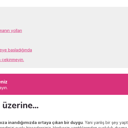
anın yolları
eye başladığında
n çekinmeyin.
eniz
ayın.
üzerine...
ımıza inandığımızda ortaya çıkan bir duygu
. Yani yanlış bir şey ya
dinizi suçlu hissedersiniz. Herkesin yaptıklarından suçluluk duyma ha