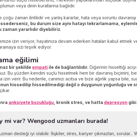
plumun veya dinin kurallarına bağlıdır.
 çoğu zaman ilintilidir ve yanlış kararlar, hata veya sorunlu davranı
hissederseniz, bu durum size aynı hatayı tekrarlamama, eylem
 zaman yararlıdır diyebiliriz
.
rmemize izin veriyor, hayatınıza devam ederken hataları kabul etmek 
amaya sizi teşvik ediyor.
ama eğilimi
lmaz bir şekilde
empati
ile de bağlantılıdır.
Diğerinin hissettiği acıy
uz. Bu yüzden kendini suçlu hissetmek hem bir davranış biçimini, be
za izin verir. Bu nedenle, canımızı acıtsa ve bize ağırlık yapsa bile, s
nun hissedilip hissedilmediği değil o duygunun yoğunluğu ve s
ıkar.
onra
anksiyete bozukluğu
, kronik stres, ve hatta
depresyon
gibi
ey mi var? Wengood uzmanları burada!
zman desteği iyi olabilir. İlişkiler, stres, kariyer çıkmazları, sorular