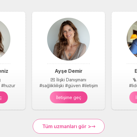
niz
Ayşe Demir
E
g
💌 İlişki Danışmanı
🪜
k #huzur
#sağlıklıilişki #güven #iletişim
#li
ç
İletişime geç
Tüm uzmanları gör >