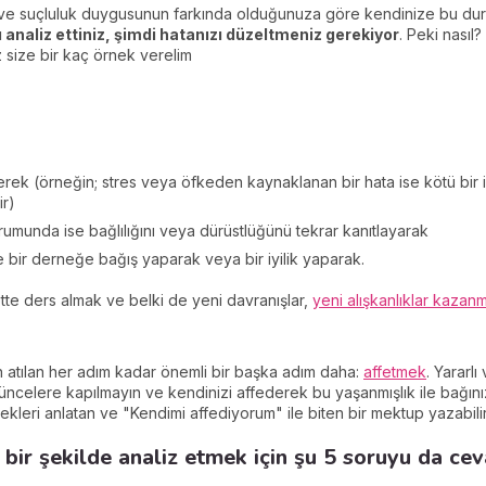
ize ve suçluluk duygusunun farkında olduğunuza göre kendinize bu du
 analiz ettiniz, şimdi hatanızı düzeltmeniz gerekiyor
. Peki nasıl
z size bir kaç örnek verelim
rerek (örneğin; stres veya öfkeden kaynaklanan bir hata ise kötü bi
ir)
umunda ise bağlılığını veya dürüstlüğünü tekrar kanıtlayarak
e bir derneğe bağış yaparak veya bir iyilik yaparak.
tte ders almak ve belki de yeni davranışlar,
yeni alışkanlıklar kazan
in atılan her adım kadar önemli bir başka adım daha:
affetmek
. Yararl
celere kapılmayın ve kendinizi affederek bu yaşanmışlık ile bağınız
ekleri anlatan ve "Kendimi affediyorum" ile biten bir mektup yazabilir
 bir şekilde analiz etmek için şu 5 soruyu da ceva