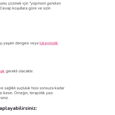
rumu çözmek için “
yapmam gereken
? Cevap koşullara göre ve sizin
r iş-yaşam dengesi veya
tükenmişlik
mak
gerekli olacaktır.
ı ve sağlıklı suçluluk hissi sonsuza kadar
ı kesin. Örneğin, terapötik yazı
siniz.
playabilirsiniz: