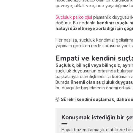
çevreye, ahlak ve içinde yaşadığımız to
Suçluluk psikolojisi
pişmanlık duygusu ile
doğurur. Bu nedenle
kendinizi suçlu 
hatayı düzeltmeye zorladığı için çoğu
Her nasılsa, suçluluk kendimizi gelişti
yapmam gereken nedir sorusuna yanıt ar
Empati ve kendini suçl
Suçluluk, bilinçli veya bilinçsiz, ayrı
suçluluk duygusunun ortasında bulursun
başkalarıyla olan ilişkilerimizi korumamı
Burada
önemli olan suçluluk duygusu
bu duygu ile baş etmenin önemi ortaya ç
🤯
Sürekli kendini suçlamak,
daha s
Konuşmak istediğin bir ş
Hayat bazen karmaşık olabilir ve bir u