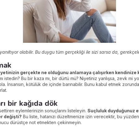
anıltıyor olabilir. Bu duygu tüm gerçekliği ile sizi sarsa da, gerekçele
lmak
iyetinizin gerçekte ne olduğunu anlamaya çalışırken kendinize
istedin? Bu bir kaza mı, bir dürtü mü? Niyetiniz yanlışsa, zevk mi yo
la. İnsansın, kötülük de içinde barınabilir. Bunu kabul etmek zorun
lat.
rı bir kağıda dök
settiren eylemlerinizin sonuçlarını listeleyin.
Suçluluk duyduğunuz e
r değişti?
Bu liste, hatanızı düzeltmenize izin verecektir, bu yüzde
 sonucu dürüstçe not etmekten çekinmeyin.