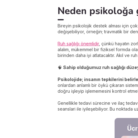
Neden psikoloğa 
Bireyin psikolojik destek alması için ço
değişebiliyor, örneğin; travmatik bir de
Ruh sağlığı önemlidir
, çünkü hayatın zor
alalım, mükemmel bir fiziksel formda olan
birinden daha iyi atlatacaktır. Akıl ve r
🧠
Sahip olduğumuz ruh sağlığı düzeyi
Psikolojide; insanın tepkilerini beli
onlardan anlamlı bir öykü çıkaran sistem
doğru işleyip işlememesini kontrol etmek
Genellikle tedavi sürecine ve ilaç tedavi
seanslari ile iyileşebiliyor. Bu noktada
Ücr