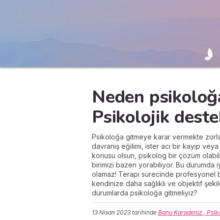
Neden psikoloğa
Psikolojik dest
Psikoloğa gitmeye karar vermekte zorlan
davranış eğilimi, ister acı bir kayıp ve
konusu olsun, psikolog bir çözüm olabili
birimizi bazen yorabiliyor. Bu durumda 
olamaz! Terapi sürecinde profesyonel bi
kendinize daha sağlıklı ve objektif şeki
durumlarda psikoloğa gitmeliyiz?
13 Nisan 2023
tarihinde
Banu Karadeniz , Psik