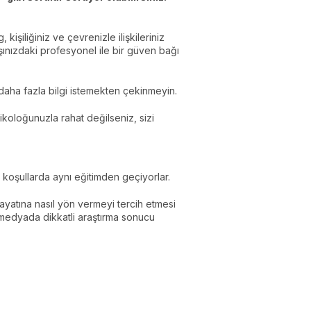
işiliğiniz ve çevrenizle ilişkileriniz
arşınızdaki profesyonel ile bir güven bağı
 daha fazla bilgi istemekten çekinmeyin.
psikoloğunuzla rahat değilseniz, sizi
koşullarda aynı eğitimden geçiyorlar.
ayatına nasıl yön vermeyi tercih etmesi
l medyada dikkatli araştırma sonucu