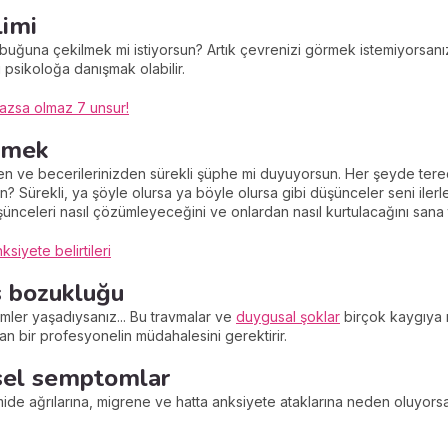
limi
buğuna çekilmek mi istiyorsun? Artık çevrenizi görmek istemiyorsanı
 psikoloğa danışmak olabilir.
lmazsa olmaz 7 unsur!
etmek
n ve becerilerinizden sürekli şüphe mi duyuyorsun. Her şeyde tered
Sürekli, ya şöyle olursa ya böyle olursa gibi düşünceler seni iler
nceleri nasıl çözümleyeceğini ve onlardan nasıl kurtulacağını sana t
siyete belirtileri
s bozukluğu
mler yaşadıysanız... Bu travmalar ve
duygusal şoklar
birçok kaygıya 
n bir profesyonelin müdahalesini gerektirir.
ksel semptomlar
de ağrılarına, migrene ve hatta anksiyete ataklarına neden oluyorsa