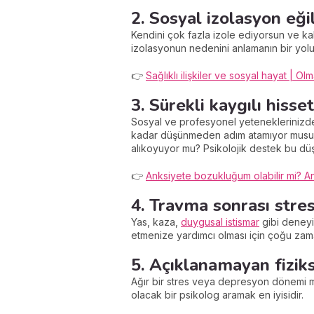
2. Sosyal izolasyon eği
Kendini çok fazla izole ediyorsun ve ka
izolasyonun nedenini anlamanın bir yolu
👉
Sağlıklı ilişkiler ve sosyal hayat | O
3. Sürekli kaygılı hiss
Sosyal ve profesyonel yeteneklerinizde
kadar düşünmeden adım atamıyor musun? 
alıkoyuyor mu? Psikolojik destek bu düşü
👉
Anksiyete bozukluğum olabilir mi? Ank
4. Travma sonrası stre
Yas, kaza,
duygusal istismar
gibi deneyi
etmenize yardımcı olması için çoğu zama
5. Açıklanamayan fizi
Ağır bir stres veya depresyon dönemi mi
olacak bir psikolog aramak en iyisidir.