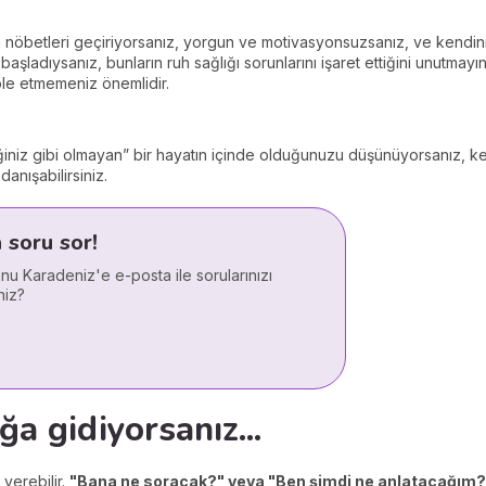
a nöbetleri geçiriyorsanız, yorgun ve motivasyonsuzsanız, ve kendi
aşladıysanız, bunların ruh sağlığı sorunlarını işaret ettiğini unutma
ole etmemeniz önemlidir.
iğiniz gibi olmayan” bir hayatın içinde olduğunuzu düşünüyorsanız, k
danışabilirsiniz.
soru sor!
anu Karadeniz'e e-posta ile sorularınızı
niz?
ğa gidiyorsanız...
verebilir.
"Bana ne soracak?" veya "Ben şimdi ne anlatacağım?" g