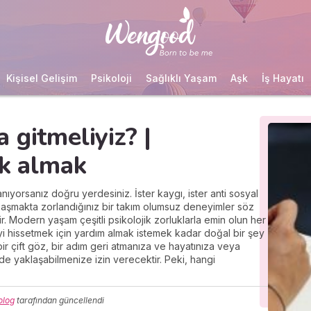
Kişisel Gelişim
Psikoloji
Sağlıklı Yaşam
Aşk
İş Hayatı
 gitmeliyiz? |
ek almak
ıyorsanız doğru yerdesiniz. İster kaygı, ister anti sosyal
ya aşmakta zorlandığınız bir takım olumsuz deneyimler söz
r. Modern yaşam çeşitli psikolojik zorluklarla emin olun her
iyi hissetmek için yardım almak istemek kadar doğal bir şey
r çift göz, bir adım geri atmanıza ve hayatınıza veya
lde yaklaşabilmenize izin verecektir. Peki, hangi
olog
tarafından güncellendi