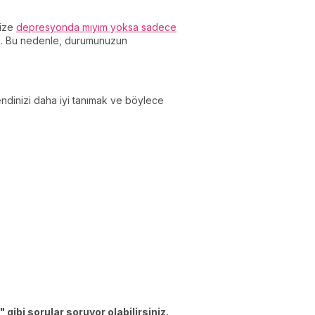
nize
depresyonda mıyım yoksa sadece
yın. Bu nedenle, durumunuzun
endinizi daha iyi tanımak ve böylece
ibi sorular soruyor olabilirsiniz.