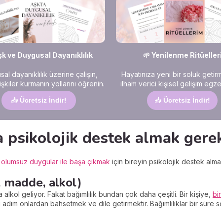
şk ve Duygusal Dayanıklılık
🌱 Yenilenme Ritüeller
al dayanıklılık üzerine çalışın,
Hayatınıza yeni bir soluk getir
ilişkiler kurmanın yollarını öğrenin.
ilham verici kişisel gelişim egzer
📥
Ücretsiz İndir!
📥
Ücretsiz İndir!
 psikolojik destek almak gere
e
olumsuz duygular ile başa çıkmak
için bireyin psikolojik destek alma
, madde, alkol)
lkol geliyor. Fakat bağımlılık bundan çok daha çeşitli. Bir kişiye,
bi
 adım onlardan bahsetmek ve dile getirmektir. Bağımlılıklar bir süre so