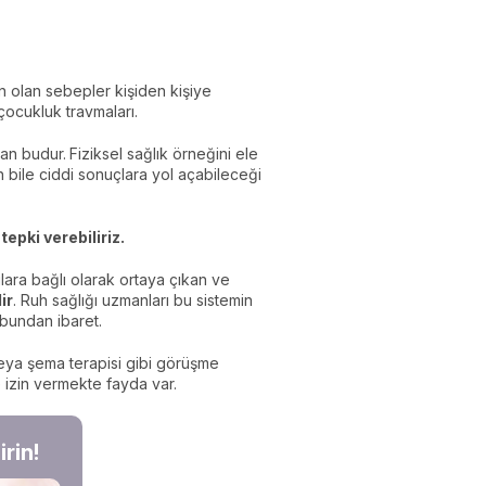
n olan sebepler kişiden kişiye
 çocukluk travmaları.
lan budur.
Fiziksel sağlık örneğini ele
ın bile ciddi sonuçlara yol açabileceği
epki verebiliriz.
lara bağlı olarak ortaya çıkan ve
ir
. Ruh sağlığı uzmanları bu sistemin
a bundan ibaret.
ya şema terapisi gibi görüşme
ze izin vermekte fayda var.
rin!