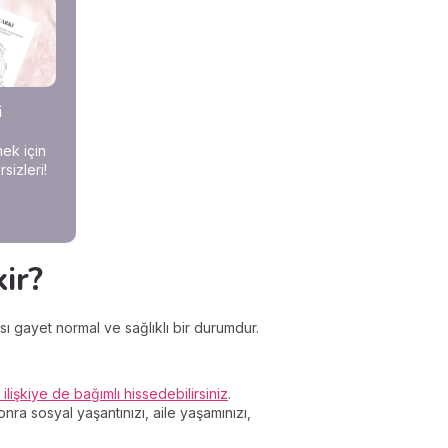
i
mek için
sizleri!
kir?
sı gayet normal ve sağlıklı bir durumdur.
r ilişkiye de bağımlı hissedebilirsiniz
.
nra sosyal yaşantınızı, aile yaşamınızı,