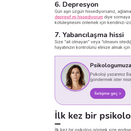
6. Depresyon
Gün aşırı üzgün hissediyorsanız, ağlam
depresif mi hissediyorum
diye sormaya b
kötüleşmesini önlemek için kendinizi iz
7. Yabancılaşma hissi
Size “ait olmayan” veya “olmasını isted
hayatınızın kontrolünü elinize almak için 
Psikologumuza 
Psikoloji yazarımız B
göndermek ister misi
İletişime geç >
İlk kez bir psikolo
İlk kez bir psikolog görmek size endişe 