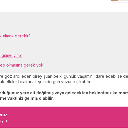
ek almak gerekir?
.
 gitmeliyim?
bep olmasına gerek yok!
 ve göz ardı eden birey şuan belki günlük yaşamını idare edebilse d
ük etkiler bırakacak şekilde gün yüzüne çıkabilir.
unduğunuz yere ait değilmiş veya gelecekten beklentiniz kalmam
tme vaktiniz gelmiş olabilir.
eniz
ayın.