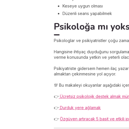
Keseye uygun olması
Düzenli seans yapabilmek
Psikoloğa mı yoks
Psikologlar ve psikiyatristler çoğu zaman
Hangisine ihtiyaç duyduğunu sorgulamak 
verme konusunda yetkin ve yeterli olaca
Psikiyatriste gidersem hemen ilaç ya
almaktan çekinmesine yol açıyor.
💯 Bu makaleyi okuyanlar aşağıdaki içe
👉
Ücretsiz psikolojik destek almak m
👉
Durduk yere ağlamak
👉
Özgüven artıracak 5 basit ve etkili i