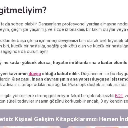
gitmeliyim?
k fazla sebep olabilir. Danışanların profesyonel yardım almasına nede
neyim, geçmişte yaşanmış ve sizde iz bırakmış bir takım olaylar veya
lukları ile başa çıkma için enerji seviyemizi tam olarak belirleyecek o
 biri, küçük bir hastalığı, sağlığı çok kötü olan ve küçük bir hastalığ
uh sağlığında da durum aynı!
 ne kadar yüksek olursa, hayatın imtihanlarına o kadar olumlu t
rleyen kavramın
duygu
olduğu kabul edilir
. Düşünceler ise bu duygu
lerdir.
Kısacası, insan davranışının ana yapısı duygusal sistemd
 adına sizi terapi odalarında ağırlar. Psikolojik destek almak aslınd
si gibi yöntemlere direnç gösteriliyor fakat bir çok rahatsızlık
BDT
ve
 uzun süreli tedaviler insanın gözünü korkutabilir ancak, 3 ay kendini
etsiz Kişisel Gelişim Kitapçıklarımızı Hemen İndi