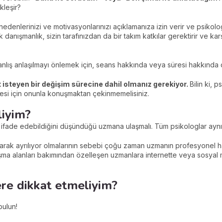
kleşir?
denlerinizi ve motivasyonlarınızı açıklamanıza izin verir ve psikolog, k
ik danışmanlık, sizin tarafınızdan da bir takım katkılar gerektirir ve k
anlış anlaşılmayı önlemek için, seans hakkında veya süresi hakkında
isteyen bir değişim sürecine dahil olmanız gerekiyor.
Bilin ki, 
esi için onunla konuşmaktan çekinmemelisiniz.
liyim?
 ifade edebildiğini düşündüğü uzmana ulaşmalı. Tüm psikologlar aynı 
olarak ayrılıyor olmalarının sebebi çoğu zaman uzmanın profesyonel h
alışma alanları bakımından özelleşen uzmanlara internette veya sosya
ere dikkat etmeliyim?
bulun!