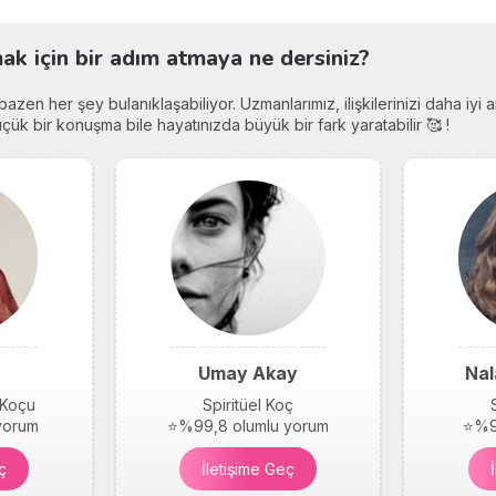
k için bir adım atmaya ne dersiniz?
r, bazen her şey bulanıklaşabiliyor. Uzmanlarımız, ilişkilerinizi daha iy
ük bir konuşma bile hayatınızda büyük bir fark yaratabilir 🥰 !
Umay Akay
Nal
 Koçu
Spiritüel Koç
yorum
⭐%99,8 olumlu yorum
⭐%9
ç
İletişime Geç