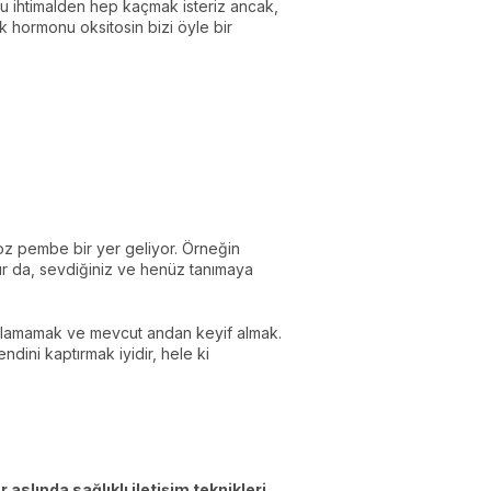
 Bu ihtimalden hep kaçmak isteriz ancak,
şk hormonu oksitosin bizi öyle bir
toz pembe bir yer geliyor. Örneğin
ur da, sevdiğiniz ve henüz tanımaya
planlamamak ve mevcut andan keyif almak.
dini kaptırmak iyidir, hele ki
ler aslında sağlıklı iletişim teknikleri