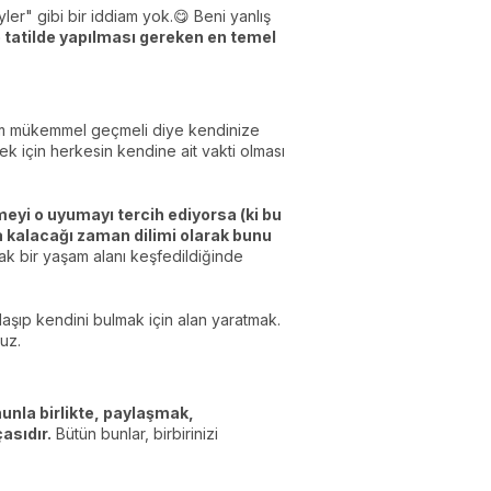
yler" gibi bir iddiam yok.😋 Beni yanlış
le tatilde yapılması gereken en temel
tilim mükemmel geçmeli diye kendinize
k için herkesin kendine ait vakti olması
meyi o uyumayı tercih ediyorsa (ki bu
na kalacağı zaman dilimi olarak bunu
ortak bir yaşam alanı keşfedildiğinde
aşıp kendini bulmak için alan yaratmak.
uz.
ununla birlikte, paylaşmak,
asıdır.
Bütün bunlar, birbirinizi