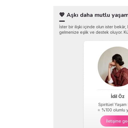
💖 Aşkı daha mutlu yaşama
İster bir ilişki içinde olun ister bekâ
gelmenize eşlik ve destek oluyor. Küç
İdil Öz
Spiritüel Yaşam
⭐ %100 olumlu 
İletişime ge