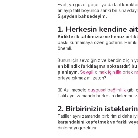
Evet, ya güzel geçer ya da tatil karakterl
anlayıp tatil boyunca sanki bir sınavday
5 şeyden bahsedeyim.
1. Herkesin kendine ai
Birlikte ilk tatilimizse ve henüz bir
baskı kurmamaya özen gösterin. Her iki 
önemli.
Bunun için sevdiğiniz ve kendiniz için y
en bilindik farklılaşma noktasıdır) b
planlayın.
Sevgili olmak için illa ortak
ortaya çıkmaz mı zaten?
🧘‍♀️ Asıl mesele
duygusal bağımlılık
gibi 
Tatil aynı zamanda herkesin dinlenme z
2. Birbirinizin istekleri
Tatiller aynı zamanda birbirimizi daha iyi 
karşındakini keşfetmek ve farklı veya
dinlemeyi gerektirir.