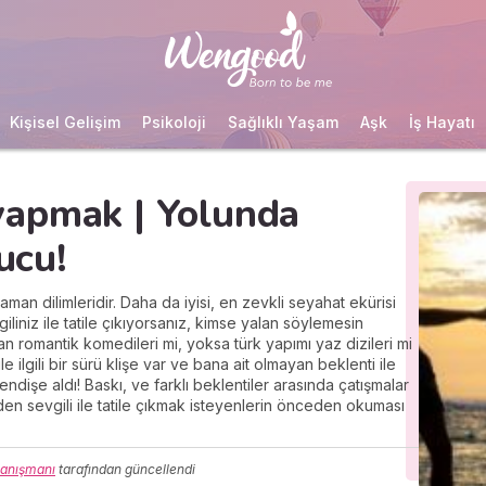
Kişisel Gelişim
Psikoloji
Sağlıklı Yaşam
Aşk
İş Hayatı
l yapmak | Yolunda
pucu!
aman dilimleridir. Daha da iyisi, en zevkli seyahat ekürisi
vgiliniz ile tatile çıkıyorsanız, kimse yalan söylemesin
n romantik komedileri mi, yoksa türk yapımı yaz dizileri mi
le ilgili bir sürü klişe var ve bana ait olmayan beklenti ile
dişe aldı! Baskı, ve farklı beklentiler arasında çatışmalar
den sevgili ile tatile çıkmak isteyenlerin önceden okuması
 Danışmanı
tarafından güncellendi