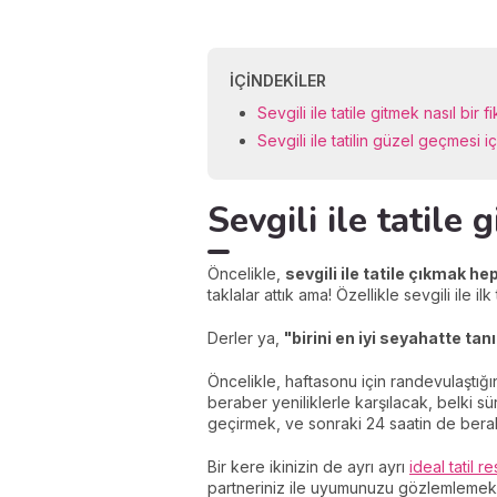
İÇINDEKILER
Sevgili ile tatile gitmek nasıl bir fi
Sevgili ile tatilin güzel geçmesi i
Sevgili ile tatile 
Öncelikle,
sevgili ile tatile çıkmak he
taklalar attık ama! Özellikle sevgili ile i
Derler ya,
"birini en iyi seyahatte tan
Öncelikle, haftasonu için randevulaştığı
beraber yeniliklerle karşılacak, belki
geçirmek, ve sonraki 24 saatin de berab
Bir kere ikinizin de ayrı ayrı
ideal tatil r
partneriniz ile uyumunuzu gözlemlemek iç