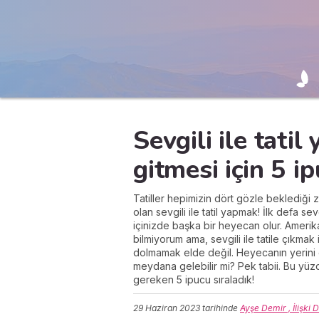
Sevgili ile tati
gitmesi için 5 i
Tatiller hepimizin dört gözle beklediği z
olan sevgili ile tatil yapmak! İlk defa se
içinizde başka bir heyecan olur. Amerika
bilmiyorum ama, sevgili ile tatile çıkmak i
dolmamak elde değil. Heyecanın yerini en
meydana gelebilir mi? Pek tabii. Bu yüz
gereken 5 ipucu sıraladık!
29 Haziran 2023
tarihinde
Ayşe Demir , İlişki