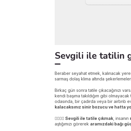
Sevgili ile tatilin
Beraber seyahat etmek, kalınacak yere v
sarmaş dolaş klima altında şekerlemeler 
Birkaç gün sonra tatile çıkacağınızı var
kendi başıma takıldığım gibi olmayacak t
odasında, bir çadırda veya bir airbnb 
kalacaksınız sinir bozucu ve hatta yo
👩‍❤️‍💋‍👨
Sevgili ile tatile çıkmak
, insanın
aştığımızı görerek
aramızdaki bağı gü