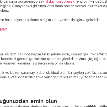
ak için çaba gösteremiyorsak,
ilişkiyi sorgulamak
fena bir fikir değil.
ğildir. Olmayacak ilişki sinyallerini daha baştan veriyor olur fakat a
deriz.
sin hakkı diyerek kaleme aldığımız bu yazılar da ilginizi çekebilir.
işaret
i ile tatil” denince hepimizin klişelerle dolu, cennet gibi, romantik 
endimizi gondol gezintisine çıkarken görebiliriz. Ama işte, eğer ol
rvisinden yararlanmayı tercih ediyor da olabilir.
ırak ve bazen şaşırmayı kabul et. İdeal olan, bir şeyleri çok fazla 
amla, otel odasında harika vakit geçirebilirsiniz! O yüzden bazen ken
urduğunuzdan emin olun
azsa olmazlardan. Herkes hala çok iyi bilmiyor fakat
sağlıklı ilişki