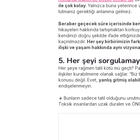
ile çok kolay
. Yalnızca buna yeterince va
tutmanız gerektiği anlamına gelmez.
Beraber geçecek süre içerisinde kend
hikayeleri hakkında tartışmaktan korkuy
kendinizi doğru şekilde ifade ettiğiniz
kaçınılmazdır.
Her şey birbirimizin fark
ilişki ve yaşam hakkında aynı vizyon
5. Her şeyi sorgulamay
Her şeye rağmen tatil kötü mü geçti? P
ilişkiler kurabilmene olanak sağlar. “Biz
konusu değil. Evet,
yanlış gitmiş olab
endişelenmeyin.
☀️ Bunların sadece tatil olduğunu unutma
Toksik insanlardan uzak duralım ve ÖNC