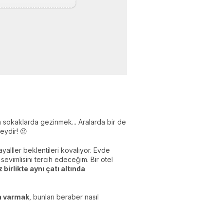
 sokaklarda gezinmek... Aralarda bir de
eydir! 😝
yalller beklentileri kovalıyor. Evde
evimlisini tercih edeceğim. Bir otel
z birlikte aynı çatı altında
na varmak
, bunları beraber nasıl