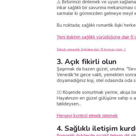
⚠️ Birbirimizi dinlemek ve uyum sağlam
inkar sağlıklı bir savunma mekanizması de
sarmalar ki görmezden gelmeye meyil e
Bu noktada; sağlıklı romantik ilişki herke
Yeni ilişkinin sağlıklı yürüdüğüne dair 6 
Toksik romantik ilişkilere dair 10 kırmızı çizgi 🚩
3. Açık fikirli olun
Şaşırmak da bazen güzel, unutma. “Sevgil
Venedik'te gece vakti, yemekten sonra k
doyamadığınız kişi, otel odasında oda se
🙇‍♀️ Köşende somurtmak yerine, akışa b
Hayatınızın en güzel gülüşüne sahip o ad
tatildeysen...
Herşeyi kontrol etmek istemek
4. Sağlıklı iletişim k
Romantik ilişkilerde pozitif iletişim dili
olm