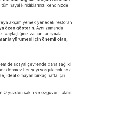
, tüm hayal kırıklıklarınızı kendinizde
 veya akşam yemek yenecek restoran
a özen gösterin
. Aynı zamanda
zı paylaştığınız zaman tartışmalar
 zamanla yürümesi için önemli olan,
em de sosyal çevrende daha sağlıklı
ve döner dönmez her şeyi sorgulamak söz
e, ideal olmayan birkaç hafta için
er! O yüzden sakin ve özgüvenli olalım.