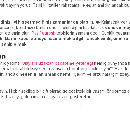
kit ayırmıyoruz. Tabii ki, tatiller rahatlama ile eş anlamlıdır, ancak bu
inizi iyi hissetmediğiniz zamanlar da olabilir.
🌩️ Kalınacak yer
orsanız, kendinize bunun önemli olmadığını hatırlatarak
esnek olmay
den de emin olun.
Pasif agresif
tepkilerin zamanı değil. Günlük hayatını
lılıklarını kabul etmeye hazır olmakla ilgili, ancak bir ilişkinin
a sahip olmak.
ın
anik yapma!
Olaylara uzaktan bakabilme yeteneği
hem iç dünyanda h
 berbat bir tatil ikilisiyiz, yanlış insanla beraber olabilir miyim?” E
ilir, ancak nedenini anlamak önemli.
Çekim ve arzu hala içimizdeys
yın. Hiçbir şekilde bir çift olarak gelecekteki bir yaşamı öngörmezl
E, bize iyi gelen insan olmaya özen gösterelim.