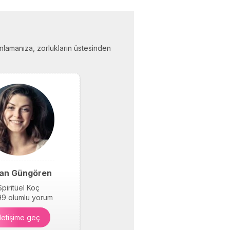
i anlamanıza, zorlukların üstesinden
an Güngören
Spiritüel Koç
9 olumlu yorum
İletişime geç