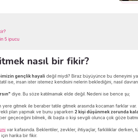
kir?
çin 5 ipucu
gitmek nasıl bir fikir?
pimizin gençlik hayali
değil miydi? Biraz büyüyünce bu deneyimi yaş
lk tatil ise, insan ister istemez kendisini nelerin beklediğini, nasıl dav
ırsın"
diye. Bu söze katılmamak elde değil. Nedeni ise bence şu;
n yere gitmek ile beraber tatile gitmek arasında kocaman farklar var. 
 sürekli plan yapmak ve bunu yaparken
2 kişi düşünmek zorunda kal
er geçeceğini bilmek, ilk başta o kişi sevgili olunca çok göze batmı
esmi
var kafasında. Beklentiler, zevkler, ihtiyaçlar, farklılıklar derken
in harika bir fikir.