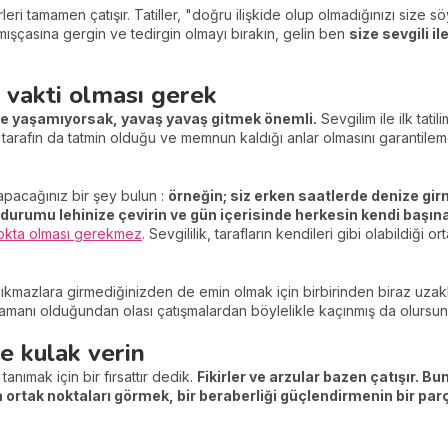
eri tamamen çatışır. Tatiller, "doğru ilişkide olup olmadığınızı size sö
mışçasına gergin ve tedirgin olmayı bırakın, gelin ben
size sevgili i
t vakti olması gerek
likte yaşamıyorsak, yavaş yavaş gitmek önemli.
Sevgilim ile ilk ta
tarafın da tatmin olduğu ve memnun kaldığı anlar olmasını garantileme
apacağınız bir şey bulun :
örneğin; siz erken saatlerde denize gir
u durumu lehinize çevirin ve gün içerisinde herkesin kendi başı
 nokta olması gerekmez
. Sevgililik, tarafların kendileri gibi olabildiği 
çıkmazlara girmediğinizden de emin olmak için birbirinden biraz uzakl
amanı olduğundan olası çatışmalardan böylelikle kaçınmış da olursun
ne kulak verin
tanımak için bir fırsattır dedik.
Fikirler ve arzular bazen çatışır. B
 ortak noktaları görmek, bir beraberliği güçlendirmenin bir parç