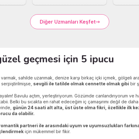
Diğer Uzmanları Keşfet
 güzel geçmesi için 5 ipucu
armak, sahilde uzanmak, denize karşı birkaç içki içmek, gölgeli ara
serpiştirilmişse,
sevgili ile tatilde olmak cennette olmak gibi
bir ş
sayalım! Bavulu açtım, yerleştiriyorum. Gözümde canlandırıyorum ve ha
abii. Belki bu sıcakta en rahat edeceğim iç çamaşırımı değil de daha s
evinde,
günün 24 saati alt alta, üst üste olma fikri, özellikle ilk ke
rucu da olabilir.
romantik partneri ile arasındaki uyum ve uyumsuzlukları farkı
çlendirmek
için mükemmel bir fikir.