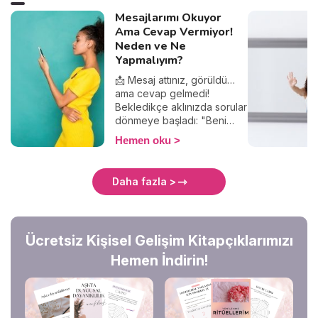
Mesajlarımı Okuyor
Ama Cevap Vermiyor!
Neden ve Ne
Yapmalıyım?
📩 Mesaj attınız, görüldü…
ama cevap gelmedi!
Bekledikçe aklınızda sorular
dönmeye başladı: "Beni
görmezden mi geliyor?",
Hemen oku
"Yanlış bir şey mi
söyledim?", "Ghostlanıyor
muyum?". Merak etmeyin,
Daha fazla >
yalnız değilsiniz! Bu yazıda
mesajlara neden yanıt
verilmediğini, bunun
arkasında yatan psikolojik
Ücretsiz Kişisel Gelişim Kitapçıklarımızı
sebepleri ve nasıl tepki
vermeniz gerektiğini
Hemen İndirin!
keşfedeceğiz. Hadi, birlikte
anlamlandıralım! 🚀✨