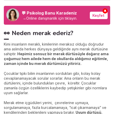
🔔
💬 Psikolog Banu Karadeniz
Keşfet
→
Online danışmanlık için tıklayın.
👀 Neden merak ederiz?
Kimi insanların meraklı, kimilerinin meraksız olduğu doğrudur
ama aslında herkes dünyaya geldiğinde aynı merak dürtüsüne
sahiptir.
Hepimiz sonsuz bir merak dürtüsüyle doğarız ama
çoğumuz hem ailede hem de okullarda aldığımız eğitimle,
zaman içinde bu merak dürtümüzü yitiririz.
Çocuklar tıpkı bilim insanlarının sordukları gibi, kolay kolay
cevaplanamayacak sorular sorarlar. Ama onların bu merak
dürtülerini, içinde bulundukları çevre, köreltir. Çocuklar
zamanla özgün özelliklerini kaybedip yetişkinler gibi normlara
uyum sağlarlar.
Merak etme içgüdüleri yerini, çevrelerine uymaya,
sorgulamamaya, fazla kurcalamamaya, “icat çıkarmamaya” ve
kendilerinden beklenileni yapmaya bırakır.
Uyum dürtüsü,