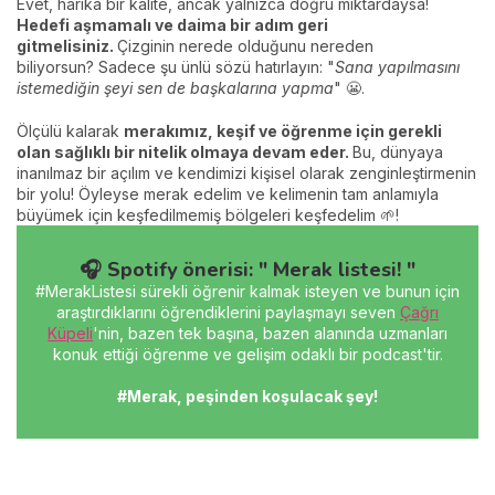
Evet, harika bir kalite, ancak yalnızca doğru miktardaysa!
Hedefi aşmamalı ve daima bir adım geri
gitmelisiniz.
Çizginin nerede olduğunu nereden
biliyorsun? Sadece şu ünlü sözü hatırlayın: "
Sana yapılmasını
istemediğin şeyi sen de başkalarına yapma
" 😬.
Ölçülü kalarak
merakımız, keşif ve öğrenme için gerekli
olan sağlıklı bir nitelik olmaya devam eder.
Bu, dünyaya
inanılmaz bir açılım ve kendimizi kişisel olarak zenginleştirmenin
bir yolu! Öyleyse merak edelim ve kelimenin tam anlamıyla
büyümek için keşfedilmemiş bölgeleri keşfedelim 🌱!
🎧 Spotify önerisi: " Merak listesi! "
#MerakListesi sürekli öğrenir kalmak isteyen ve bunun için
araştırdıklarını öğrendiklerini paylaşmayı seven
Çağrı
Küpeli
'nin, bazen tek başına, bazen alanında uzmanları
konuk ettiği öğrenme ve gelişim odaklı bir podcast'tir.
#Merak, peşinden koşulacak şey!