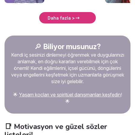
bunlar gibi “yeterince” ile
başlayan negatif bir ton
düşünce. Belki de en büyük
Daha fazla >
kusurum bu aşırı
mükemmeliyetçilik! Ebedi
tatminsizliğim, başkalarını da
esirgemiyor paylarını
veriyor, ve hayat onlar için
🔎
Biliyor musunuz?
de zorlaşıyor. Beni bir
Kendi iç sesinizi dinlemeyi öğrenmek ve duygularınızı
prenses gibi mi büyüttüler?
Gereksinimlerimin gözden
anlamak, en doğru kararları verebilmek için çok
geçirilmesi gerekir mi? Bu
önemli! Kendi eğilimlerini, içsel gücünü, döngülerini
kronik tatminsizlik nereden
veya engellerini keşfetmek için uzmanlarla görüşmek
geliyor? İşte açıklaması.
size iyi gelebilir.
🌟
Yaşam koçları ve spiritüel danışmanları keşfedin
!
🌟
📑 Motivasyon ve güzel sözler
listeleri!