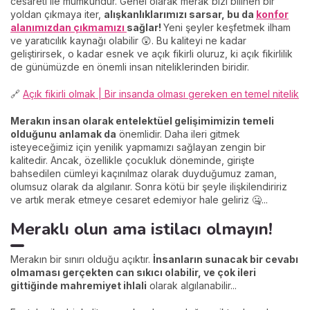
cesareti ile mümkündür. Genel olarak merak bizi bilinen bir
yoldan çıkmaya iter,
alışkanlıklarımızı sarsar, bu da
konfor
alanımızdan çıkmamızı
sağlar!
Yeni şeyler keşfetmek ilham
ve yaratıcılık kaynağı olabilir 😲. Bu kaliteyi ne kadar
geliştirirsek, o kadar esnek ve açık fikirli oluruz, ki açık fikirlilik
de günümüzde en önemli insan niteliklerinden biridir.
🔗
Açık fikirli olmak | Bir insanda olması gereken en temel nitelik
Merakın insan olarak entelektüel gelişimimizin temeli
olduğunu anlamak da
önemlidir. Daha ileri gitmek
isteyeceğimiz için yenilik yapmamızı sağlayan zengin bir
kalitedir. Ancak, özellikle çocukluk döneminde, girişte
bahsedilen cümleyi kaçınılmaz olarak duyduğumuz zaman,
olumsuz olarak da algılanır. Sonra kötü bir şeyle ilişkilendiririz
ve artık merak etmeye cesaret edemiyor hale geliriz 🤐...
Meraklı olun ama istilacı olmayın!
Merakın bir sınırı olduğu açıktır.
İnsanların sunacak bir cevabı
olmaması gerçekten can sıkıcı olabilir, ve çok ileri
gittiğinde mahremiyet ihlali
olarak algılanabilir...