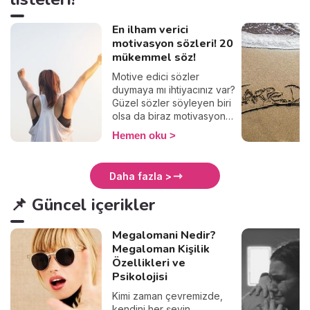
En ilham verici
motivasyon sözleri! 20
mükemmel söz!
Motive edici sözler
duymaya mı ihtiyacınız var?
Güzel sözler söyleyen biri
olsa da biraz motivasyon
olsa mı diyorsunuz? O
Hemen oku
zaman doğru yerdesiniz.
Motivasyon sözleri kısa ama
etkili oluyor. Kişi kendini
Daha fazla >
çıkmazda hissettiğinde
motivasyon sözleri birer ışık
📌 Güncel içerikler
oluyor. Hiçbir şey, hiçbir
zaman senden daha önemli
Megalomani Nedir?
değil. Tek önemli olan şeyi
yap ve ne olursa olsun,
Megaloman Kişilik
hayattaki zorlukların seni
Özellikleri ve
vazgeçirmesine izin verme.
Psikolojisi
Bir iki güzel söz oku,
Kimi zaman çevremizde,
yeniden güç bul. 💪 İşte
kendini her şeyin