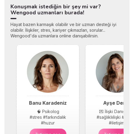
Konuşmak istediğin bir şey mi var?
Wengood uzmanları burada!
Hayat bazen karmaşık olabilir ve bir uzman desteği iyi
olabilir. İlişkiler, stres, kariyer çıkmazları, sorular...
Wengood'da uzmanlara online danışabilirsin.
Banu Karadeniz
Ayşe Demir
🧠 Psikolog
💌 İlişki Danışmanı
#stres #farkındalık
#sağlıklıilişki #güv
#huzur
#iletişim