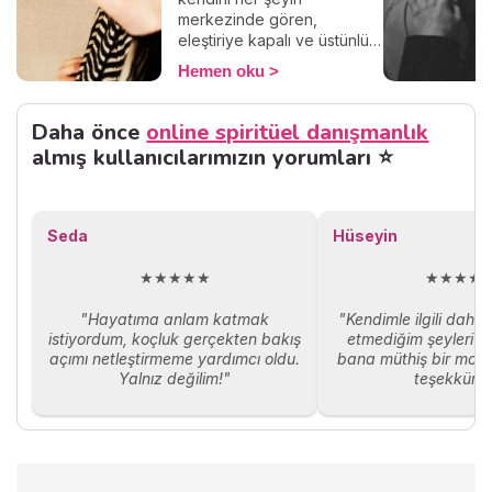
arada bir açıp bakmalık 20
merkezinde gören,
maddelik motivasyon sözleri
eleştiriye kapalı ve üstünlük
listesi!
hissiyle hareket eden
Hemen oku
insanlarla karşılaşırız. Bu
davranışlar sadece bir kişilik
özelliği mi, yoksa altında
Daha önce
online spiritüel danışmanlık
yatan daha derin psikolojik
almış kullanıcılarımızın yorumları ⭐
bir durum olabilir mi? İşte bu
noktada “megalomani”
kavramı devreye giriyor. Bu
yazıda, megaloman kişilik
Seda
Hüseyin
özelliklerini, megalomaninin
psikolojik kökenlerini ve bu
★★★★★
★★★★
durumla başa çıkma yollarını
ele alacağız.
"Hayatıma anlam katmak
"Kendimle ilgili daha
istiyordum, koçluk gerçekten bakış
etmediğim şeyleri ö
açımı netleştirmeme yardımcı oldu.
bana müthiş bir moti
Yalnız değilim!"
teşekkürle