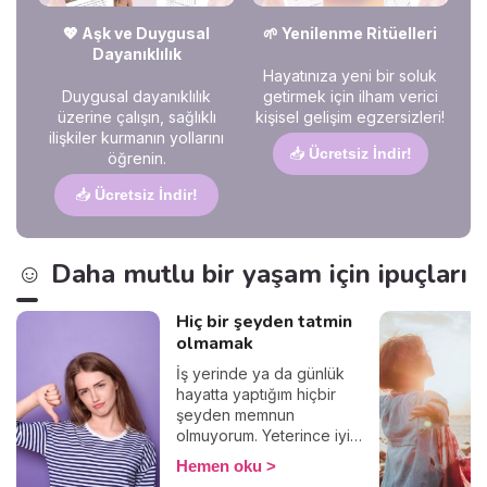
💖 Aşk ve Duygusal
🌱 Yenilenme Ritüelleri
Dayanıklılık
Hayatınıza yeni bir soluk
Duygusal dayanıklılık
getirmek için ilham verici
üzerine çalışın, sağlıklı
kişisel gelişim egzersizleri!
ilişkiler kurmanın yollarını
📥
Ücretsiz İndir!
öğrenin.
📥
Ücretsiz İndir!
☺️ Daha mutlu bir yaşam için ipuçları
Hiç bir şeyden tatmin
olmamak
İş yerinde ya da günlük
hayatta yaptığım hiçbir
şeyden memnun
olmuyorum. Yeterince iyi
değil, yeterince güzel değil,
Hemen oku
yeterince başarılı değil,