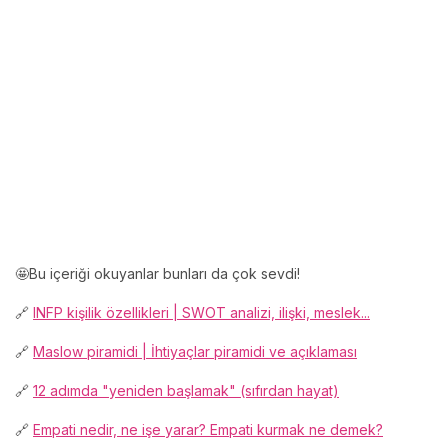
🤩Bu içeriği okuyanlar bunları da çok sevdi!
🔗
INFP kişilik özellikleri | SWOT analizi, ilişki, meslek...
🔗
Maslow piramidi | İhtiyaçlar piramidi ve açıklaması
🔗
12 adımda "yeniden başlamak" (sıfırdan hayat)
🔗
Empati nedir, ne işe yarar? Empati kurmak ne demek?