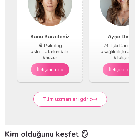
Banu Karadeniz
Ayşe Demir
🧠 Psikolog
💌 İlişki Danışmanı
#stres #farkındalık
#sağlıklıilişki #güv
#huzur
#iletişim
İletişime geç
İletişime geç
Tüm uzmanları gör >
Kim olduğunu keşfet 🪞