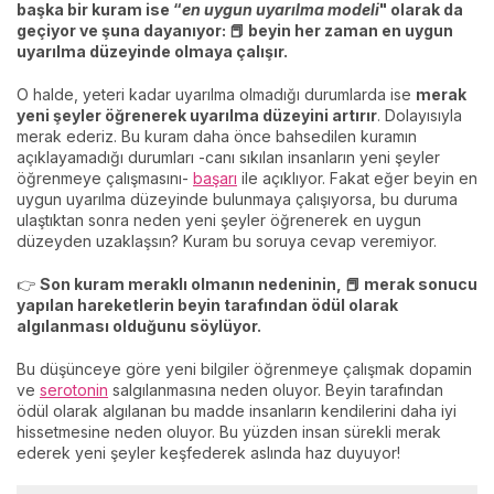
başka bir kuram ise “
en uygun uyarılma modeli
" olarak da
geçiyor ve şuna dayanıyor: 📕 beyin her zaman en uygun
uyarılma düzeyinde olmaya çalışır.
O halde, yeteri kadar uyarılma olmadığı durumlarda ise
merak
yeni şeyler öğrenerek uyarılma düzeyini artırır
. Dolayısıyla
merak ederiz. Bu kuram daha önce bahsedilen kuramın
açıklayamadığı durumları -canı sıkılan insanların yeni şeyler
öğrenmeye çalışmasını-
başarı
ile açıklıyor. Fakat eğer beyin en
uygun uyarılma düzeyinde bulunmaya çalışıyorsa, bu duruma
ulaştıktan sonra neden yeni şeyler öğrenerek en uygun
düzeyden uzaklaşsın? Kuram bu soruya cevap veremiyor.
👉
Son kuram meraklı olmanın nedeninin, 📕 merak sonucu
yapılan hareketlerin beyin tarafından ödül olarak
algılanması olduğunu söylüyor.
Bu düşünceye göre yeni bilgiler öğrenmeye çalışmak dopamin
ve
serotonin
salgılanmasına neden oluyor. Beyin tarafından
ödül olarak algılanan bu madde insanların kendilerini daha iyi
hissetmesine neden oluyor. Bu yüzden insan sürekli merak
ederek yeni şeyler keşfederek aslında haz duyuyor!