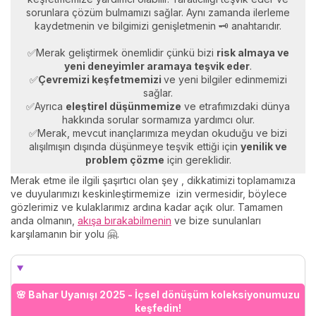
sorunlara çözüm bulmamızı sağlar. Aynı zamanda ilerleme
kaydetmenin ve bilgimizi genişletmenin 🗝️ anahtarıdır.
✅Merak geliştirmek önemlidir çünkü bizi
risk almaya ve
yeni deneyimler aramaya teşvik eder
.
✅
Çevremizi keşfetmemizi
ve yeni bilgiler edinmemizi
sağlar.
✅Ayrıca
eleştirel düşünmemize
ve etrafımızdaki dünya
hakkında sorular sormamıza yardımcı olur.
✅Merak, mevcut inançlarımıza meydan okuduğu ve bizi
alışılmışın dışında düşünmeye teşvik ettiği için
yenilik ve
problem çözme
için gereklidir.
Merak etme ile ilgili şaşırtıcı olan şey , dikkatimizi toplamamıza
ve duyularımızı keskinleştirmemize izin vermesidir, böylece
gözlerimiz ve kulaklarımız ardına kadar açık olur. Tamamen
anda olmanın,
akışa bırakabilmenin
ve bize sunulanları
karşılamanın bir yolu 🤗.
🌸 Bahar Uyanışı 2025 - İçsel dönüşüm koleksiyonumuzu
keşfedin!