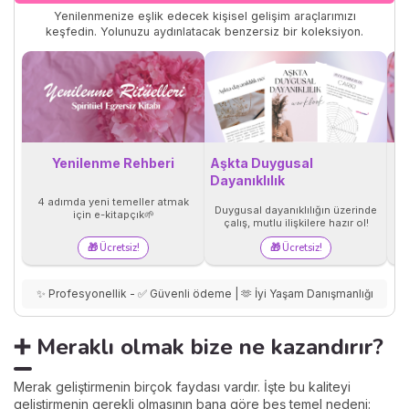
Yenilenmenize eşlik edecek kişisel gelişim araçlarımızı
keşfedin. Yolunuzu aydınlatacak benzersiz bir koleksiyon.
Yenilenme Rehberi
Aşkta Duygusal
Dayanıklılık
Ü
4 adımda yeni temeller atmak
y
Duygusal dayanıklılığın üzerinde
için e-kitapçık🌱
çalış, mutlu ilişkilere hazır ol!
🎁 Ücretsiz!
🎁 Ücretsiz!
✨ Profesyonellik - ✅ Güvenli ödeme | 🫶 İyi Yaşam Danışmanlığı
➕ Meraklı olmak bize ne kazandırır?
Merak geliştirmenin birçok faydası vardır. İşte bu kaliteyi
geliştirmenin gerekli olmasının bana göre beş temel nedeni: