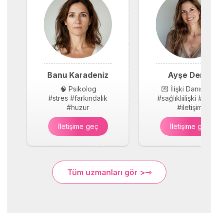
Banu Karadeniz
Ayşe Demir
🧠 Psikolog
💌 İlişki Danışmanı
#stres #farkındalık
#sağlıklıilişki #güv
#huzur
#iletişim
İletişime geç
İletişime geç
Tüm uzmanları gör >