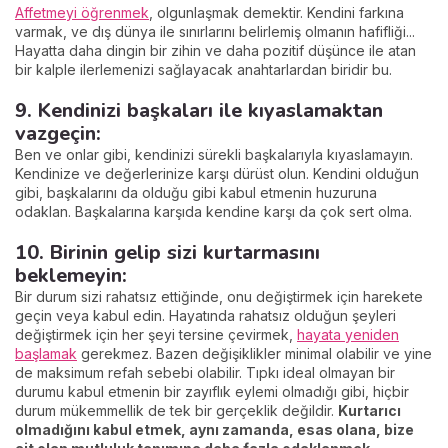
Affetmeyi öğrenmek
, olgunlaşmak demektir. Kendini farkına
varmak, ve dış dünya ile sınırlarını belirlemiş olmanın hafifliği...
Hayatta daha dingin bir zihin ve daha pozitif düşünce ile atan
bir kalple ilerlemenizi sağlayacak anahtarlardan biridir bu.
9. Kendinizi başkaları ile kıyaslamaktan
vazgeçin:
Ben ve onlar gibi, kendinizi sürekli başkalarıyla kıyaslamayın.
Kendinize ve değerlerinize karşı dürüst olun. Kendini olduğun
gibi, başkalarını da olduğu gibi kabul etmenin huzuruna
odaklan. Başkalarına karşıda kendine karşı da çok sert olma.
10. Birinin gelip sizi kurtarmasını
beklemeyin:
Bir durum sizi rahatsız ettiğinde, onu değiştirmek için harekete
geçin veya kabul edin. Hayatında rahatsız olduğun şeyleri
değiştirmek için her şeyi tersine çevirmek,
hayata yeniden
başlamak
gerekmez. Bazen değişiklikler minimal olabilir ve yine
de maksimum refah sebebi olabilir. Tıpkı ideal olmayan bir
durumu kabul etmenin bir zayıflık eylemi olmadığı gibi, hiçbir
durum mükemmellik de tek bir gerçeklik değildir.
Kurtarıcı
olmadığını kabul etmek, aynı zamanda, esas olana, bize