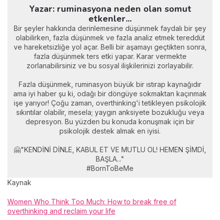
Yazar: ruminasyona neden olan somut
etkenler...
Bir şeyler hakkında derinlemesine düşünmek faydalı bir şey
olabilirken, fazla düşünmek ve fazla analiz etmek tereddüt
ve hareketsizliğe yol açar. Belli bir aşamayı geçtikten sonra,
fazla düşünmek ters etki yapar. Karar vermekte
zorlanabilirsiniz ve bu sosyal ilişkilerinizi zorlayabilir.
Fazla düşünmek, ruminasyon büyük bir ıstırap kaynağıdır
ama iyi haber şu ki, odağı bir döngüye sokmaktan kaçınmak
işe yarıyor! Çoğu zaman, overthinking'i tetikleyen psikolojik
sıkıntılar olabilir, mesela; yaygın anksiyete bozukluğu veya
depresyon. Bu yüzden bu konuda konuşmak için bir
psikolojik destek almak en iyisi.
🤗"KENDİNİ DİNLE, KABUL ET VE MUTLU OL! HEMEN ŞİMDİ,
BAŞLA..."
#BornToBeMe
Kaynak
Women Who Think Too Much: How to break free of
overthinking and reclaim your life