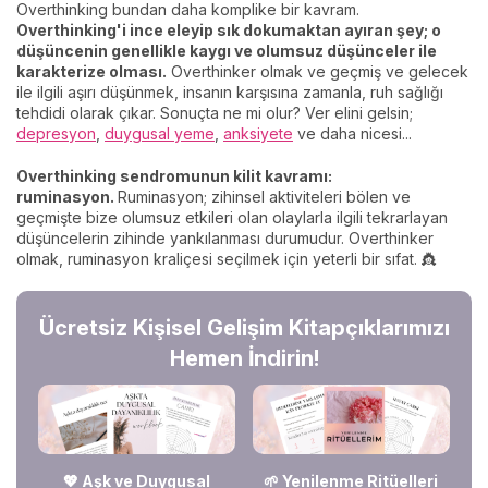
Overthinking bundan daha komplike bir kavram.
Overthinking'i ince eleyip sık dokumaktan ayıran şey; o
düşüncenin genellikle kaygı ve olumsuz düşünceler ile
karakterize olması.
Overthinker olmak ve geçmiş ve gelecek
ile ilgili aşırı düşünmek, insanın karşısına zamanla, ruh sağlığı
tehdidi olarak çıkar. Sonuçta ne mi olur? Ver elini gelsin;
depresyon
,
duygusal yeme
,
anksiyete
ve daha nicesi...
Overthinking sendromunun kilit kavramı:
ruminasyon.
Ruminasyon; zihinsel aktiviteleri bölen ve
geçmişte bize olumsuz etkileri olan olaylarla ilgili tekrarlayan
düşüncelerin zihinde yankılanması durumudur. Overthinker
olmak, ruminasyon kraliçesi seçilmek için yeterli bir sıfat. 👸
Ücretsiz Kişisel Gelişim Kitapçıklarımızı
Hemen İndirin!
💖 Aşk ve Duygusal
🌱 Yenilenme Ritüelleri