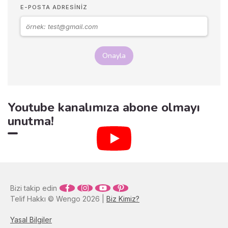
özelliklerini, megalomaninin
E-POSTA ADRESINIZ
psikolojik kökenlerini ve bu
durumla başa çıkma yollarını
ele alacağız.
Onayla
Youtube kanalımıza abone olmayı
unutma!
Bizi takip edin
Telif Hakkı © Wengo 2026 |
Biz Kimiz?
Yasal Bilgiler