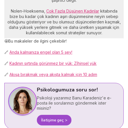
şaşırtıcı değil.
Nolen-Hoeksema,
Çok Fazla Düşünen Kadınlar
kitabında
bize bu kadar çok kadının aşırı düşünmesine neyin sebep
olduğunu gösteriyor ve bu olumsuz düşüncelerden kaçmak,
daha yüksek yerlere gitmek ve daha üretken yaşamak için
kullanılabilecek somut stratejiler sunuyor.
🤩Bu makaleler de ilgini çekebilir!
🔗
Anda kalmanıza engel olan 5 şey!
🔗
Kadının sırtında görünmez bir yük: Zİhinsel yük
🔗
Akışa bırakmak veya akışta kalmak için 10 adım
Psikologumuza soru sor!
Psikoloji yazarımız Banu Karadeniz'e e-
posta ile sorularınızı göndermek ister
misiniz?
İletişime geç >