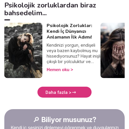
Psikolojik zorluklardan biraz
bahsedelim...
Psikolojik Zorluklar:
Kendi İç Dünyanızı
Anlamanın İlk Adımı!
Kendinizi yorgun, endişeli
veya bazen kaybolmuş mu
hissediyorsunuz? Hayat inişli
çıkışlı bir yolculuktur ve
psikolojik zorluklarla
Hemen oku
karşılaşmak oldukça
doğaldır. Burada,
duygularınızı anlamanıza ve
iç huzurunuzu bulmanıza
Daha fazla >
yardımcı olacak içerikler
sunuyoruz.
🔎
Biliyor musunuz?
Kendi iç sesinizi dinlemeyi öğrenmek ve duygularınızı