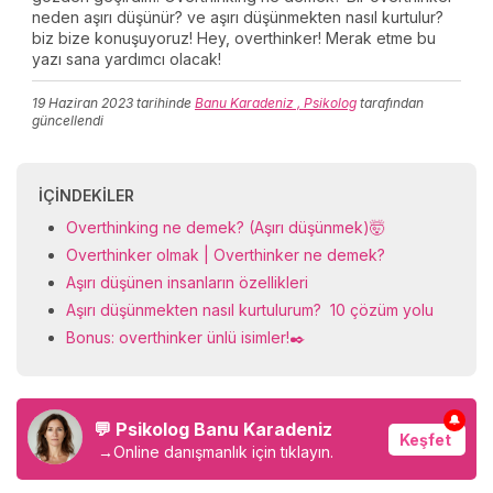
neden aşırı düşünür? ve aşırı düşünmekten nasıl kurtulur?
biz bize konuşuyoruz! Hey, overthinker! Merak etme bu
yazı sana yardımcı olacak!
19 Haziran 2023
tarihinde
Banu Karadeniz , Psikolog
tarafından
güncellendi
İÇINDEKILER
Overthinking ne demek? (Aşırı düşünmek)🤯
Overthinker olmak | Overthinker ne demek?
Aşırı düşünen insanların özellikleri
Aşırı düşünmekten nasıl kurtulurum? 10 çözüm yolu
Bonus: overthinker ünlü isimler!✒️
🔔
💬 Psikolog Banu Karadeniz
Keşfet
→
Online danışmanlık için tıklayın.