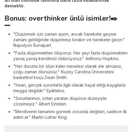
ait olan mutluluk tanımına daha fazla odaklanmak
demektir.
Bonus: overthinker ünlü isimler!✒️
"Düşünmek için zaman ayırın, ancak harekete geçme
zamanı geldiğinde düşünmeyi bırakın ve harekete geçin."
Napolyon Bonapart.
"Fazla düşünmekten ölüyoruz. Her şeyi fazla düşünmekten
yavaş yavaş kendimizi öldürüyoruz." Anthony Hopkins.
"Her durumu bir ölüm kalım meselesi olarak ele alırsanız,
çoğu zaman ölürsünüz." Kuzey Carolina Üniversitesi
basketbol koçu Dean Smith.
"İnsan, gerçek sorunlarla ilgili olarak hayal ettiği kaygılarla
meşgul değildir." Epiktetos.
"Sorunlarımızı, onları yaratan düşünce düzeyiyle
çözemeyiz." Albert Einstein.
"Merdivenin tamamını görmek zorunda değilsin, sadece ilk
adımı at." Martin Luther King.