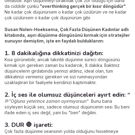
olmasıdır. Aşırı düşünmeyi bırakmak çok zor olduğu için daha
da ciddidir çünkü
"
overthinking gerçek bir kısır döngüdür"
.
Ne kadar çok düşünürsem o kadar çok üzülürüm ve ne kadar
çok üzülürsem o kadar çok düşünürüm gibi.
Susan Nolen-Hoeksema, Çok Fazla Düşünen Kadınlar adlı
kitabında, aşırı düşünme döngüsünü kırmak için stratejiler
sunuyor demiştim, işte en faydalı bulduklarım:
1. 8 dakikalığına dikkatinizi dağıtın:
Kısa görünebilir, ancak takıntılı düşünme süreci döngüsünü
kırmak için gereken zaman bu kadarcık, 8 dakika. Baktınız
düşüncelerin girdabında yerinizi aldınız, ideal olan, tüm
dikkatinizi vermeniz gereken ve sizi ruminasyondan
uzaklaştıran bir faaliyete kendinizi kaptırmaktır.
2. İç ses ile olumsuz düşünceleri ayırt edin: “
💭
"Oğluna yeterince zaman ayırmıyorsun”
Bunu bana
söyleyen küçük ses, sadece olumsuz düşüncenin sesi. Bu beni
ifade eden iç ses değil, yani bu "ben" değilim.
3. DUR 🛑 işareti:
Çok fazla düşünme seansının yolda olduğunu hissetmeye