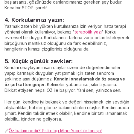
başlarsanız, gözünüzde canlandırmanız gereken şey budur.
Koca bir STOP işareti!
4. Korkularınızı yazın:
Yazmak zaten bir yükten kurtulmanıza izin veriyor, hatta terapi
yöntemi olarak kullanılıyor, bakınız "
terapötik yazı
" Korku,
evrensel bir duygu. Korkularınızı farkına varıp onları listeleyerek
birçoğunun mantıksız olduğunu da fark edebilirsiniz,
hangilerinin kırmızı çizgileriniz olduğunu da.
5. Küçük günlük zevkler:
Kendini onaylayan insan olaylar üzerinde değerlendirmeler
yapıp karmaşık duyguları yatıştırmak için zaten sendrom
şeklinde aşırı düşünmez.
Kendini onaylamak da öz saygı ve
öz şefkatten geçer
. Kelimeler yabancı ise, sıkıntı yapma.
Dikkat ettiysen hepsi ÖZ ile başlıyor. Yani sen, yalnızca sen.
Her gün, kendine iyi bakmak ve değerli hissetmek için sevdiğin
alışkanlıklar, hobiler gibi öz bakım rutinleri oluştur. Kendini arada
şımart. Kendini takdir etmek olabilir, kendine bir tatlı ısmarlamak
olabilir... içinden ne geliyorsa.
🔗
Öz bakım nedir? Psikolog Mine Yücel ile tanışın!