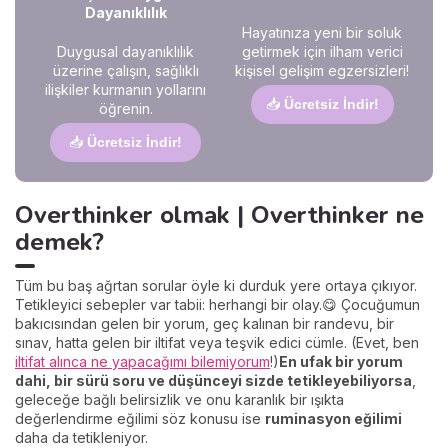
Dayanıklılık
Hayatınıza yeni bir soluk
Duygusal dayanıklılık
getirmek için ilham verici
üzerine çalışın, sağlıklı
kişisel gelişim egzersizleri!
ilişkiler kurmanın yollarını
📥
Ücretsiz İndir!
öğrenin.
📥
Ücretsiz İndir!
Overthinker olmak | Overthinker ne
demek?
Tüm bu baş ağrtan sorular öyle ki durduk yere ortaya çıkıyor.
Tetikleyici sebepler var tabii: herhangi bir olay.😋 Çocuğumun
bakıcısından gelen bir yorum, geç kalınan bir randevu, bir
sınav, hatta gelen bir iltifat veya teşvik edici cümle. (Evet, ben
iltifat alınca ne yapacağımı bilemiyorum
!)
En ufak bir yorum
dahi, bir sürü soru ve düşünceyi sizde tetikleyebiliyorsa
,
geleceğe bağlı belirsizlik ve onu karanlık bir ışıkta
değerlendirme eğilimi söz konusu ise
ruminasyon eğilimi
daha da tetikleniyor.