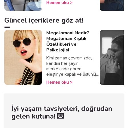
Hemen oku
güçlendirmene yardımcı
olacak bilgiler paylaşıyor.
Kendi iç dünyanı tanımak ve
Güncel içeriklere göz at!
bilinçli adımlar atmak için
uzmanların önerilerine göz
Megalomani Nedir?
atmaya ne dersin?
Megaloman Kişilik
Özellikleri ve
Psikolojisi
Kimi zaman çevremizde,
kendini her şeyin
merkezinde gören,
eleştiriye kapalı ve üstünlük
hissiyle hareket eden
Hemen oku
insanlarla karşılaşırız. Bu
davranışlar sadece bir kişilik
özelliği mi, yoksa altında
yatan daha derin psikolojik
İyi yaşam tavsiyeleri, doğrudan
bir durum olabilir mi? İşte bu
noktada “megalomani”
gelen kutuna! 💌
kavramı devreye giriyor. Bu
yazıda, megaloman kişilik