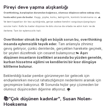
Pireyi deve yapma alışkanlığı
Overthinking, karşılaşılan durumdan bağımsız, olumsuz düşünce seline sebep olur,
hasta edici yanı da budur
. Kaygı, şüphe, korku, tedirginlik, kontrolü bırakmama vs. 🌊
Ve bent kapakları bir kez açıldığında, geriye sadece kendini sorgulayıcı/yargılayıcı
sorular kalır. Kafa bu kadar düşünce ile dolu olursa da ortada ne adım kalır ne de
ilerleme. Tam bir eylemsizlik hali.
Overthinker olmak ile ilgili en büyük sorun bu, overthinking
insanda eylemsizlik teşvik eder.
Tam anlamıyla zihnimiz
geviş getiriyor, çünkü derinlerde, gerçekten harekete geçmek,
bir şeyleri düzeltmek için cesaret bulamıyoruz.🐄
Aşırı
düşünen insanların özellikleri arasında bu yüzden genelde,
kurban hissetme eğilimi ve kendilerini bir kısır döngüye
kilitleme bulunur.
Beklenildiği kadar pembe görünmeyen bir gelecek için
endişelenirken mevcut rahatsızlığımızın nedenlerini aramak için
geçmişimize bakıyoruz. 🙈 Sonunda hiçbir şeyi çözmeden bir
olumsuz düşünceden diğerine atlıyoruz. 🌪️
📚"Çok düşünen kadınlar", Susan Nolen-
Hoeksema