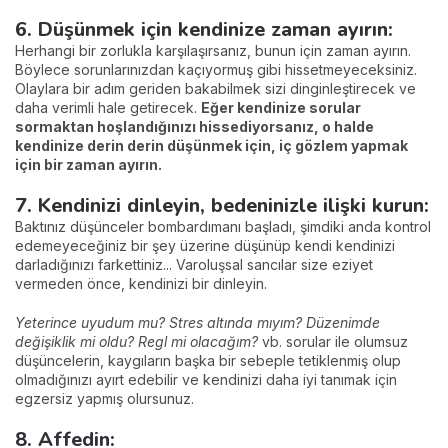
6. Düşünmek için kendinize zaman ayırın:
Herhangi bir zorlukla karşılaşırsanız, bunun için zaman ayırın.
Böylece sorunlarınızdan kaçıyormuş gibi hissetmeyeceksiniz.
Olaylara bir adım geriden bakabilmek sizi dinginleştirecek ve
daha verimli hale getirecek.
Eğer kendinize sorular
sormaktan hoşlandığınızı hissediyorsanız, o halde
kendinize derin derin düşünmek için, iç gözlem yapmak
için bir zaman ayırın.
7. Kendinizi dinleyin, bedeninizle ilişki kurun:
Baktınız düşünceler bombardımanı başladı, şimdiki anda kontrol
edemeyeceğiniz bir şey üzerine düşünüp kendi kendinizi
darladığınızı farkettiniz... Varoluşsal sancılar size eziyet
vermeden önce, kendinizi bir dinleyin.
Yeterince uyudum mu? Stres altında mıyım? Düzenimde
değişiklik mi oldu? Regl mi olacağım?
vb. sorular ile olumsuz
düşüncelerin, kaygıların başka bir sebeple tetiklenmiş olup
olmadığınızı ayırt edebilir ve kendinizi daha iyi tanımak için
egzersiz yapmış olursunuz.
8. Affedin: