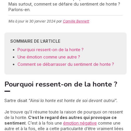
Mais surtout, comment se défaire du sentiment de honte ?
Parlons-en.
Mis à jour le
30 janvier 2024
par
Camille Bennett
C
n
01
SOMMAIRE DE L’ARTICLE
Pourquoi ressent-on de la honte ?
Une émotion comme une autre ?
Comment se débarrasser du sentiment de honte ?
Pourquoi ressent-on de la honte ?
Sartre disait
“Ainsi la honte est honte de soi devant autrui”.
Je trouve qu’il résume toute la raison de pourquoi on ressent
de la honte.
C’est le regard des autres qui provoque ce
sentimen
t. C’est à la fois une
émotion négative
comme une
autre et à la fois, elle a cette particularité d’être vraiment liées