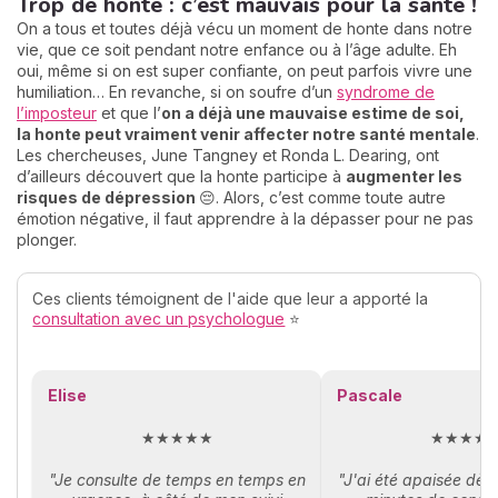
Trop de honte : c’est mauvais pour la santé !
On a tous et toutes déjà vécu un moment de honte dans notre
vie, que ce soit pendant notre enfance ou à l’âge adulte. Eh
oui, même si on est super confiante, on peut parfois vivre une
humiliation… En revanche, si on soufre d’un
syndrome de
l’imposteur
et que l’
on a déjà une mauvaise estime de soi,
la honte peut vraiment venir affecter notre santé mentale
.
Les chercheuses, June Tangney et Ronda L. Dearing, ont
d’ailleurs découvert que la honte participe à
augmenter les
risques de dépression
😔. Alors, c’est comme toute autre
émotion négative, il faut apprendre à la dépasser pour ne pas
plonger.
Ces clients témoignent de l'aide que leur a apporté la
consultation avec un psychologue
⭐
Elise
Pascale
★★★★★
★★★★
"Je consulte de temps en temps en
"J'ai été apaisée dès