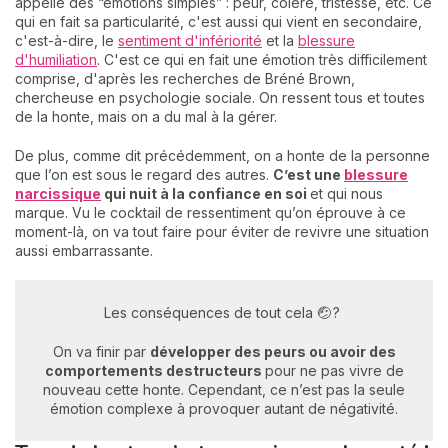
appelle des “émotions simples” : peur, colère, tristesse, etc. Ce
qui en fait sa particularité, c'est aussi qui vient en secondaire,
c'est-à-dire, le
sentiment d'infériorité
et la
blessure
d'humiliation
. C'est ce qui en fait une émotion très difficilement
comprise, d'après les recherches de Bréné Brown,
chercheuse en psychologie sociale. On ressent tous et toutes
de la honte, mais on a du mal à la gérer.
De plus, comme dit précédemment, on a honte de la personne
que l’on est sous le regard des autres.
C’est une
blessure
narcissique
qui nuit à la confiance en soi
et qui nous
marque. Vu le cocktail de ressentiment qu’on éprouve à ce
moment-là, on va tout faire pour éviter de revivre une situation
aussi embarrassante.
Les conséquences de tout cela 🤕 ?
On va finir par
d
évelopper des peurs ou avoir des
comportements destructeurs
pour ne pas vivre de
nouveau cette honte. Cependant, ce n’est pas la seule
émotion complexe à provoquer autant de négativité.