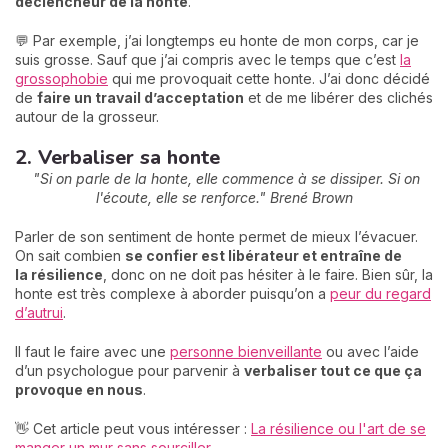
déclencheur de la honte
.
💬 Par exemple, j’ai longtemps eu honte de mon corps, car je
suis grosse. Sauf que j’ai compris avec le temps que c’est
la
grossophobie
qui me provoquait cette honte. J’ai donc décidé
de
faire un travail d’acceptation
et de me libérer des clichés
autour de la grosseur.
2. Verbaliser sa honte
"Si on parle de la honte, elle commence à se dissiper. Si on
l'écoute, elle se renforce." Brené Brown
Parler de son sentiment de honte permet de mieux l’évacuer.
On sait combien
se confier est libérateur et entraîne de
la
résilience
, donc on ne doit pas hésiter à le faire. Bien sûr, la
honte est très complexe à aborder puisqu’on a
peur du regard
d’autrui
.
Il faut le faire avec une
personne bienveillante
ou avec l’aide
d’un psychologue pour parvenir à
verbaliser tout ce que ça
provoque en nous
.
👋 Cet article peut vous intéresser :
La résilience ou l'art de se
manger un mur sans sourciller