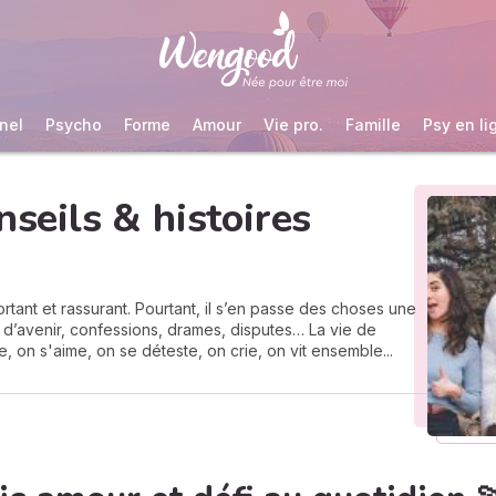
nel
Psycho
Forme
Amour
Vie pro.
Famille
Psy en li
nseils & histoires
tant et rassurant. Pourtant, il s’en passe des choses une
ts d’avenir, confessions, drames, disputes… La vie de
le, on s'aime, on se déteste, on crie, on vit ensemble...