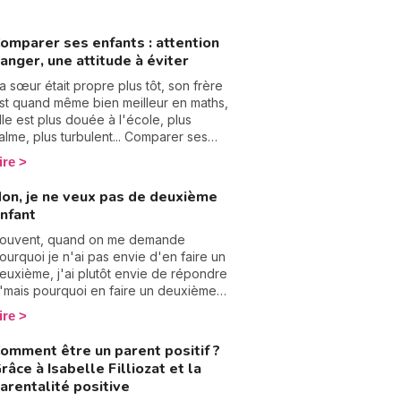
omparer ses enfants : attention
anger, une attitude à éviter
a sœur était propre plus tôt, son frère
st quand même bien meilleur en maths,
lle est plus douée à l'école, plus
alme, plus turbulent... Comparer ses
nfants, on ne peut pas s'en empêcher...
ire
t pourtant, chaque enfant est unique,
volue à son rythme, avec des
on, je ne veux pas de deuxième
motions, des capacités et une
nfant
ersonnalité qui lui sont propres. Les
nfants peuvent se sentir dévalorisés ou
ouvent, quand on me demande
ejetés à trop les comparer. Alors
ourquoi je n'ai pas envie d'en faire un
ttention à la comparaison.
euxième, j'ai plutôt envie de répondre
 "mais pourquoi en faire un deuxième
". C'est mal vu ? Eh bien tant pis ! Même
ire
i on adore nos enfants, en élever un,
'est déjà un travail rude et à temps
omment être un parent positif ?
lein qui demande beaucoup d'énergie,
râce à Isabelle Filliozat et la
ui demande de faire une croix sur sa
arentalité positive
iberté, sur son sommeil et qui donne