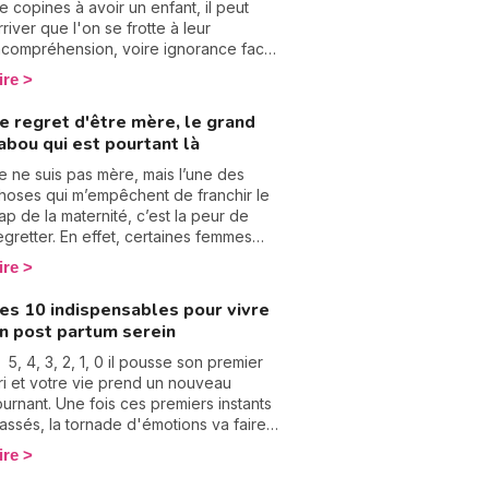
e copines à avoir un enfant, il peut
rriver que l'on se frotte à leur
ncompréhension, voire ignorance face
 notre nouvelle situation. Moins de
ire
oups de fil, plus d'invitation. Nos
riorités ont changé et celle qu'elle
e regret d'être mère, le grand
onnaissait avant n'est plus tout à fait
abou qui est pourtant là
elle d'aujourd'hui. La peur de perdre
es amies après avoir eu un enfant,
e ne suis pas mère, mais l’une des
'est pas infondée.
hoses qui m’empêchent de franchir le
ap de la maternité, c’est la peur de
egretter. En effet, certaines femmes
ivent dans le regret d’avoir eu des
ire
nfants et elles en souffrent
normément. Notamment à cause du
es 10 indispensables pour vivre
oids de la culpabilité d’éprouver cela…
n post partum serein
n même temps, comment faire pour ne
as être en souffrance dans cette
 5, 4, 3, 2, 1, 0 il pousse son premier
ociété qui a fait de ce sujet, un grand
ri et votre vie prend un nouveau
abou ? Certaines femmes ont
ournant. Une fois ces premiers instants
ommencé à libérer la parole et il est
assés, la tornade d'émotions va faire
rimordial de continuer à le faire, pour
on apparition, mais tout va bien se
ire
e plus taire quelque chose qui peut
asser, surtout, si vous avez ces 10
outes nous concerner un jour ou l’autre.
hoses avec vous, pour un post partum