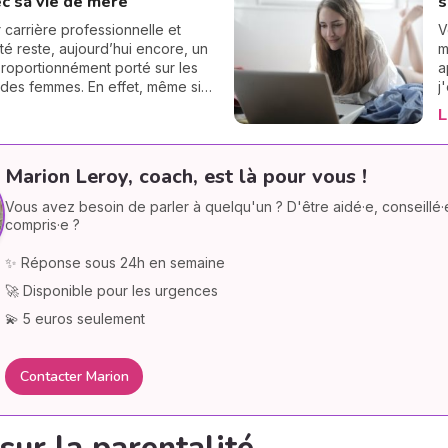
c sa vie de mère
s
e depuis quelques années. Dans
e
iété où tout défile si vite, c’est
s
r carrière professionnelle et
V
ager à contre-courant.
d
ité reste, aujourd’hui encore, un
m
et pourquoi lever le pied sur
e
proportionnément porté sur les
a
tidien ? Aller, c’est parti (tout
c
des femmes. En effet, même si
j
ur) !
rs social évolue, dans les faits,
m
L
e mentale – cette orchestration
m
e du quotidien domestique et
t
 – repose encore très
T
Marion Leroy, coach, est là pour vous !
irement sur les mères. Entre les
d
 de performance au travail, les
e
Vous avez besoin de parler à quelqu'un ? D'être aidé·e, conseillé·
ns à la parentalité bienveillante
a
compris·e ?
mpératifs d’une vie de couple à
ir, les femmes jonglent,
✨ Réponse sous 24h en semaine
nt, culpabilisent souvent,
🚀 Disponible pour les urgences
t parfois.
💫 5 euros seulement
Contacter Marion