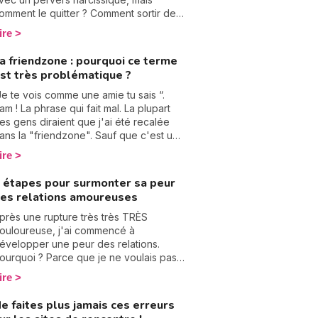
omment le quitter ? Comment sortir de
ette relation toxique ? Terrifiée par son
ire
omportement excessif, vous ne
éagissez pas et restez à ses côtés. Il
a friendzone : pourquoi ce terme
st temps de vous libérer de cette
st très problématique ?
iaison dangereuse. Découvrez les 4
tapes à suivre pour rompre avec un
Je te vois comme une amie tu sais “.
ervers narcissique.
am ! La phrase qui fait mal. La plupart
es gens diraient que j'ai été recalée
ans la "friendzone". Sauf que c'est un
erme que, personnellement, je n'aime
ire
as trop. Pourquoi ? Il peut être
omplexe de savoir si la personne en
 étapes pour surmonter sa peur
ace de nous est attiré par nous, mais
es relations amoureuses
itié, cessons de parler de friendzone.
e vous explique.
près une rupture très très TRÈS
ouloureuse, j'ai commencé à
évelopper une peur des relations.
ourquoi ? Parce que je ne voulais pas
evivre la souffrance que j'avais vécue
ire
t d'être à nouveau abandonnée... Sauf
ue j'ai fini par comprendre que
e faites plus jamais ces erreurs
'empêcher de vivre de nouvelles