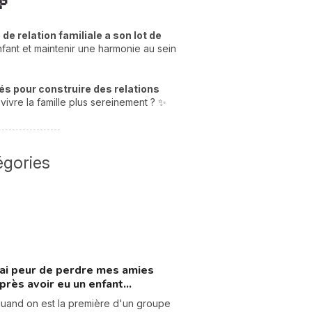

de relation familiale a son lot de
fant et maintenir une harmonie au sein
és pour construire des relations
vivre la famille plus sereinement ? ✨
C
n
01
égories
'ai peur de perdre mes amies
près avoir eu un enfant...
uand on est la première d'un groupe