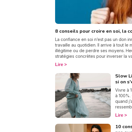
8 conseils pour croire en soi, la c
La confiance en soi n’est pas un don in
travaille au quotidien. Il arrive à tout 
illégitime ou de perdre ses moyens. He
stratégies concrètes pour inverser la v
apprendre à croire en soi, cultiver sa f
Lire
meilleur·e allié·e.
Slow Li
si on s
Vivre à 
à 100%. C
quand j’
ressembla
Je ne pr
Lire
mais un 
stop ! P
10 cons
chaque i