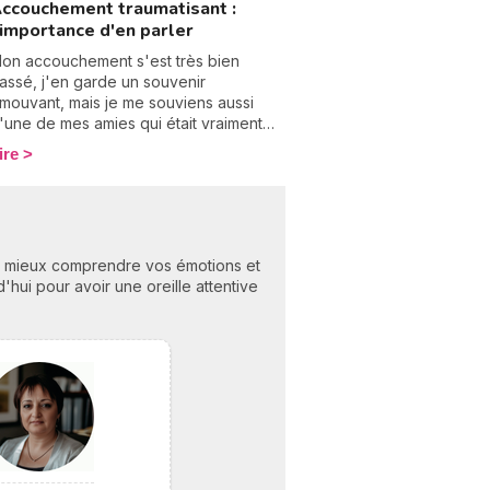
ccouchement traumatisant :
eureux et serein. Parole de maman !
'importance d'en parler
on accouchement s'est très bien
assé, j'en garde un souvenir
mouvant, mais je me souviens aussi
'une de mes amies qui était vraiment
ésolée de ne pas pouvoir venir
ire
encontrer mon bébé à la maternité. Son
ccouchement l'avait tellement
arquée, traumatisée qu'elle ne pouvait
lus mettre les pieds dans la maternité
ù sa fille était née, plus d'un an
 à mieux comprendre vos émotions et
uparavant. Je me souviens qu'elle
hui pour avoir une oreille attentive
'avait appelée depuis le parking, des
armes dans la voix et en tremblant : "Je
e peux pas rentrer, c'est trop dur… ne
'en veux pas." Je savais que son
ccouchement c'était mal passé, mais je
'avais pas compris à quel point elle
vait été traumatisée par cet événement.