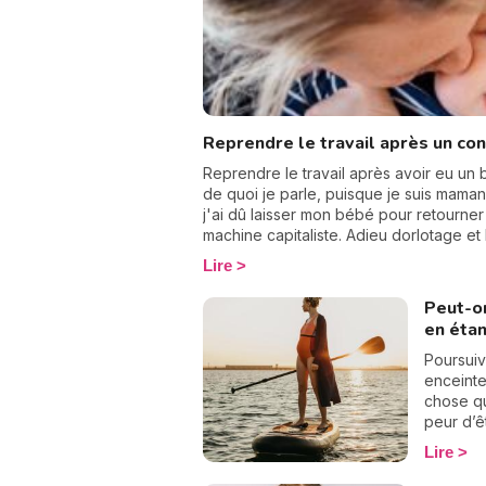
Reprendre le travail après un co
Reprendre le travail après avoir eu un b
de quoi je parle, puisque je suis mama
j'ai dû laisser mon bébé pour retourner 
machine capitaliste. Adieu dorlotage et
demandez quand on doit reprendre le tr
Lire
idéale, j'ai quelques réponses pour vou
aussi comment gérer le manque. Aller c
Peut-on
en étan
Poursuiv
enceinte
chose qu
peur d’ê
pratique
Lire
même re
bien-êtr