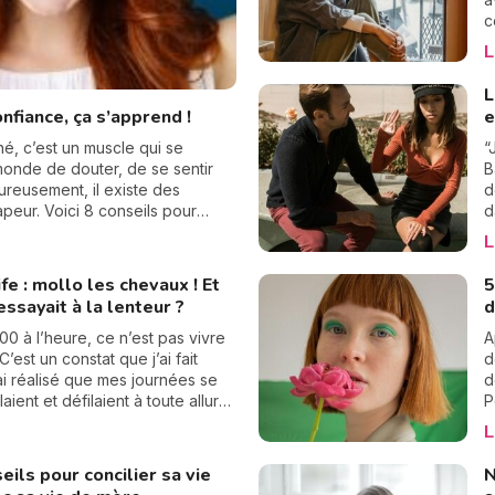
c
c
L
c
r
L
e
onfiance, ça s’apprend !
e
l
é
né, c’est un muscle qui se
“
p
le monde de douter, de se sentir
B
ureusement, il existe des
d
apeur. Voici 8 conseils pour
d
orce intérieure et devenir son·sa
t
L
p
c
fe : mollo les chevaux ! Et
5
f
'essayait à la lenteur ?
d
p
J
100 à l’heure, ce n’est pas vivre
A
’est un constat que j’ai fait
d
ai réalisé que mes journées se
d
ient et défilaient à toute allure.
P
enais pas le temps de savourer,
r
L
beau jour, j’ai décidé de dire
e
our apprécier pleinement
q
eils pour concilier sa vie
N
nstant, j’essaie d’adopter la
s