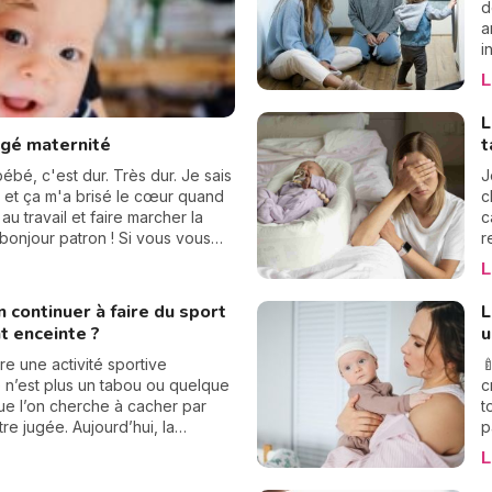
d
a
i
à
L
c
p
L
c
ngé maternité
t
c
s
ébé, c'est dur. Très dur. Je sais
J
n
n et ça m'a brisé le cœur quand
c
au travail et faire marcher la
c
 bonjour patron ! Si vous vous
r
avail ou quelle est la période
v
L
s. Point bonus, je vais vous dire
e
ourage !
é
 continuer à faire du sport
L
p
t enceinte ?
u
E
p
re une activité sportive

s
 n’est plus un tabou ou quelque
c
t
e l’on cherche à cacher par
t
c
tre jugée. Aujourd’hui, la
p
p
 d’une activité physique est
s
L
n
commandée pour la santé et le
p
t
e des futures mamans, à
c