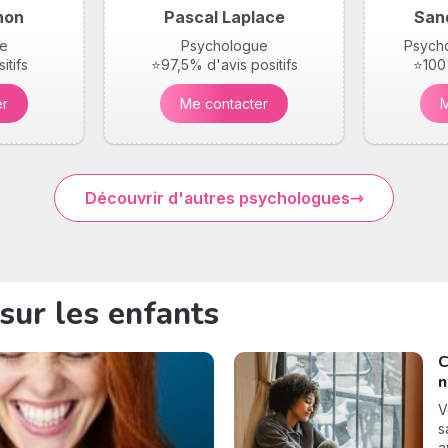
hon
Pascal Laplace
San
e
Psychologue
Psycho
itifs
⭐97,5% d'avis positifs
⭐100%
er
Me contacter
M
Découvrir d'autres psychologues
 sur les enfants
C
n
V
s
a