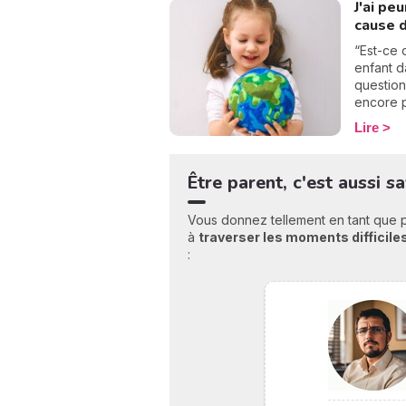
J'ai peu
conditio
cause d
contre-i
Alors qu
“Est-ce 
privilég
enfant d
conseillé
question
vous exp
encore p
n’est pa
Lire
médias, 
engagem
c’est un
Être parent, c'est aussi s
Partagée
mes réfl
Vous donnez tellement en tant que 
que j’ai
à
traverser les moments difficiles
l’avenir.
: