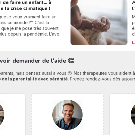
r de faire un enfant... à
A
n bien sûr, d’avoir écarté toutes
h
e la crise climatique !
l
ndications avec son médecin.
els bénéfices ? Quelles activités
que je veux vraiment faire un
M
ier ? Quels exercices sont
ans ce monde ?”. C’est la
p
s pendant la grossesse. On
 que je me pose très souvent,
é
lique tout.
lus depuis la pandémie. L’avenir
d
s très rose quand on écoute les
d
L
alors je doute. En plus, mon
r
ent écologique me souffle que
a
e mauvaise idée pour la planète.
m
avoir demander de l'aide 👏
 entre mes doutes, je vous livre
p
exions à propos de cette peur
o
parents, mais pensez aussi à vous 🥺. Nos thérapeutes vous aident
, de faire un enfant à cause de
a
 de la parentalité avec sérénité
. Prenez rendez-vous dès aujourd'
m
l
n
m
a
n
a