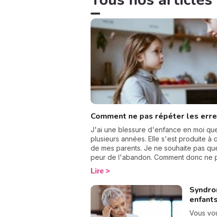
Tous nos articles 
Comment ne pas répéter les erre
J'ai une blessure d'enfance en moi que
plusieurs années. Elle s'est produite à
de mes parents. Je ne souhaite pas que
peur de l'abandon. Comment donc ne p
parents sur nos enfants ? Quelles sont l
Lire
modèle ? J'ai creusé le sujet et voici c
Syndrom
enfants
Vous vo