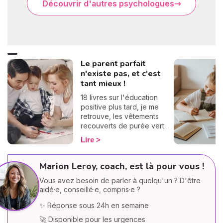
Découvrir d'autres psychologues
Le parent parfait
n'existe pas, et c'est
tant mieux !
18 livres sur l'éducation
positive plus tard, je me
retrouve, les vêtements
recouverts de purée verte,
en train de crier sur mon
Lire
bébé qui n'en finit pas de
cracher. Après m'être fait
une tonne de reproches,
Marion Leroy, coach, est là pour vous !
j'ai décidé de laisser
Vous avez besoin de parler à quelqu'un ? D'être
tomber : je ne serai pas un
aidé·e, conseillé·e, compris·e ?
parent parfait... de toute
façon, je suis sûre que ça
✨ Réponse sous 24h en semaine
n'existe pas !
🚀 Disponible pour les urgences