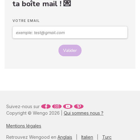
ta boîte mail ! 💌
l’enfant pour une prise en
charge globale. Alors
comment détecter l’autisme
infantile ? Quels sont les
VOTRE EMAIL
signes et les symptômes de
l’autisme ? Voici des pistes
de réponses.
Valider
Suivez-nous sur
Copyright © Wengo 2026 |
Qui sommes nous ?
Mentions légales
Retrouvez Wengood en
Anglais
|
Italien
|
Turc