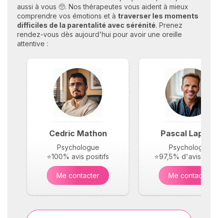
aussi à vous 🥺. Nos thérapeutes vous aident à mieux
pour réinventer le modèle ?
comprendre vos émotions et à
traverser les moments
J'ai creusé le sujet et voici
difficiles de la parentalité avec sérénité
. Prenez
ce que j'ai trouvé à ce
rendez-vous dès aujourd'hui pour avoir une oreille
propos.
attentive :
Cedric Mathon
Pascal Laplac
Psychologue
Psychologue
⭐100% avis positifs
⭐97,5% d'avis posit
Me contacter
Me contacter