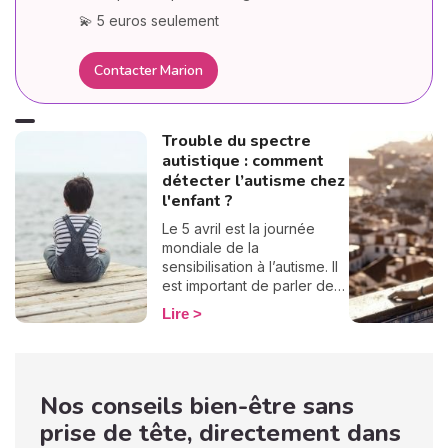
💫 5 euros seulement
Contacter Marion
Trouble du spectre
autistique : comment
détecter l’autisme chez
l'enfant ?
Le 5 avril est la journée
mondiale de la
sensibilisation à l’autisme. Il
est important de parler de
l’autisme pour dépister,
Lire
accompagner et intégrer
les personnes autistes,
enfant comme adulte.
D’ailleurs, l’autisme est
Nos conseils bien-être sans
souvent diagnostiqué tard
mais il est nécessaire qu’il y
prise de tête, directement dans
ait un dépistage chez