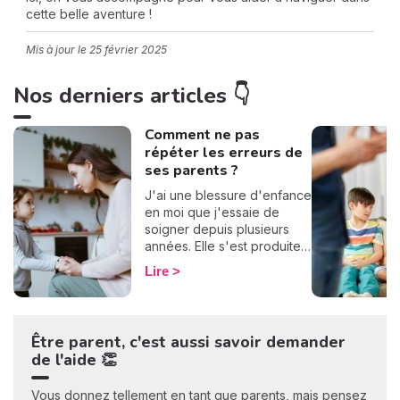
cette belle aventure !
Mis à jour le
25 février 2025
C
n
Nos derniers articles 👇
01
Comment ne pas
répéter les erreurs de
ses parents ?
J'ai une blessure d'enfance
en moi que j'essaie de
soigner depuis plusieurs
années. Elle s'est produite à
cause d'une erreur
Lire
inconsciente de mes
parents. Je ne souhaite pas
que mes enfants aient eux
aussi la peur de l'abandon.
Être parent, c'est aussi savoir demander
Comment donc ne pas
de l'aide 👏
répéter les erreurs de nos
parents sur nos enfants ?
Vous donnez tellement en tant que parents, mais pensez
Quelles sont les solutions