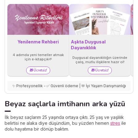
Yenilenme Rehberi
Aşkta Duygusal
Dayanıklılık
Ü
4 adımda yeni temeller atmak
y
Duygusal dayanıklılığın üzerinde
için e-kitapçık🌱
çalış, mutlu ilişkilere hazır ol!
🎁 Ücretsiz!
🎁 Ücretsiz!
✨ Profesyonellik - ✅ Güvenli ödeme | 🫶 İyi Yaşam Danışmanlığı
Beyaz saçlarla imtihanın arka yüzü
İlk beyaz saçlarım 25 yaşında ortaya çıktı. 25 yaş ve yaşlılık
belirtisi ne alaka diye düşündüm, bu yüzden hemen
stres
ile
dolu hayatıma bir dönüp baktım.