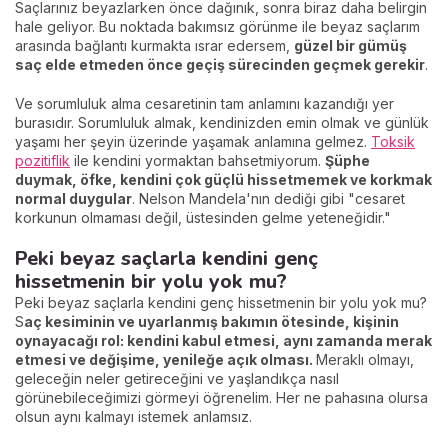
Saçlarınız beyazlarken önce dağınık, sonra biraz daha belirgin
hale geliyor. Bu noktada bakımsız görünme ile beyaz saçlarım
arasında bağlantı kurmakta ısrar edersem,
güzel bir gümüş
saç elde etmeden önce geçiş sürecinden geçmek gerekir
.
Ve sorumluluk alma cesaretinin tam anlamını kazandığı yer
burasıdır. Sorumluluk almak, kendinizden emin olmak ve günlük
yaşamı her şeyin üzerinde yaşamak anlamına gelmez.
Toksik
pozitiflik
ile kendini yormaktan bahsetmiyorum.
Şüphe
duymak, öfke, kendini çok güçlü hissetmemek ve korkmak
normal duygular
. Nelson Mandela'nın dediği gibi "cesaret
korkunun olmaması değil, üstesinden gelme yeteneğidir."
Peki beyaz saçlarla kendini genç
hissetmenin bir yolu yok mu?
Peki beyaz saçlarla kendini genç hissetmenin bir yolu yok mu?
S
aç kesiminin ve uyarlanmış bakımın ötesinde, kişinin
oynayacağı rol: kendini kabul etmesi, aynı zamanda merak
etmesi ve değişime, yenileğe açık olması.
Meraklı olmayı,
geleceğin neler getireceğini ve yaşlandıkça nasıl
görünebileceğimizi görmeyi öğrenelim. Her ne pahasına olursa
olsun aynı kalmayı istemek anlamsız.