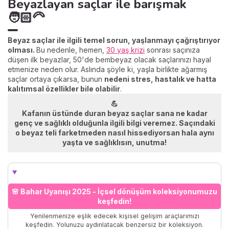
Beyazlayan saçlar ile barışmak
🧑🏻‍🦳
Beyaz saçlar ile ilgili temel sorun, yaşlanmayı çağrıştırıyor
olması.
Bu nedenle, hemen,
30 yaş krizi
sonrası saçınıza
düşen ilk beyazlar, 50'de bembeyaz olacak saçlarınızı hayal
etmenize neden olur. Aslında şöyle ki, yaşla birlikte ağarmış
saçlar ortaya çıkarsa, bunun
nedeni stres, hastalık ve hatta
kalıtımsal özellikler bile olabilir
.
💪
Kafanın üstünde duran beyaz saçlar sana ne kadar
genç ve sağlıklı olduğunla ilgili bilgi veremez.
Saçındaki
o beyaz teli farketmeden nasıl hissediyorsan hala aynı
yaşta ve sağlıklısın, unutma!
🌸 Bahar Uyanışı 2025 - İçsel dönüşüm koleksiyonumuzu
keşfedin!
Yenilenmenize eşlik edecek kişisel gelişim araçlarımızı
keşfedin. Yolunuzu aydınlatacak benzersiz bir koleksiyon.