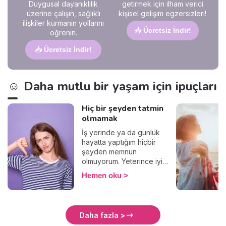
Duygusal dayanıklılık
getirmek için ilham verici
üzerine çalışın, sağlıklı
kişisel gelişim egzersizleri!
ilişkiler kurmanın yollarını
📥
Ücretsiz İndir!
öğrenin.
📥
Ücretsiz İndir!
☺️ Daha mutlu bir yaşam için ipuçları
Hiç bir şeyden tatmin
olmamak
İş yerinde ya da günlük
hayatta yaptığım hiçbir
şeyden memnun
olmuyorum. Yeterince iyi
değil, yeterince güzel değil,
Hemen oku
yeterince başarılı değil,
bunlar gibi “yeterince” ile
başlayan negatif bir ton
düşünce. Belki de en büyük
Daha fazla >
kusurum bu aşırı