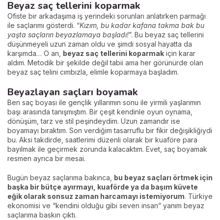
Beyaz saç tellerini koparmak
Ofiste bir arkadaşıma iş yerindeki sorunları anlatırken parmağı
ile saçlarımı gösterdi. “
Kızım, bu kadar kafana takma bak bu
yaşta saçların beyazlamaya başladı!
”. Bu beyaz saç tellerini
düşünmeyeli uzun zaman oldu ve şimdi sosyal hayatta da
karşımda… O an,
beyaz saç tellerini koparmak
için karar
aldım. Metodik bir şekilde değil tabii ama her görünürde olan
beyaz saç telini cımbızla, elimle koparmaya başladım.
Beyazlayan saçları boyamak
Ben saç boyası ile gençlik yıllarımın sonu ile yirmili yaşlarımın
başı arasında tanışmıştım. Bir çeşit kendinle oyun oynama,
dönüşüm, tarz ve stil peşindeydim. Uzun zamandır ise
boyamayı bıraktım. Son verdiğim tasarruflu bir fikir değişikliğiydi
bu. Aksi takdirde, saatlerimi düzenli olarak bir kuaföre para
bayılmak ile geçirmek zorunda kalacaktım. Evet, saç boyamak
resmen ayrıca bir mesai.
Bugün beyaz saçlarıma bakınca,
bu beyaz saçları örtmek için
başka bir bütçe ayırmayı, kuaförde ya da başım küvete
eğik olarak sonsuz zaman harcamayı istemiyorum
. Türkiye
ekonomisi ve “kendini olduğu gibi seven insan” yanım beyaz
saçlarıma baskın çıktı.