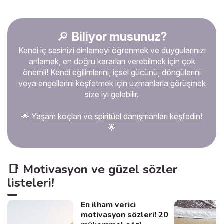
mükemmeliyetçilik! Ebedi
tatminsizliğim, başkalarını da
esirgemiyor paylarını
veriyor, ve hayat onlar için
🔎
Biliyor musunuz?
de zorlaşıyor. Beni bir
Kendi iç sesinizi dinlemeyi öğrenmek ve duygularınızı
prenses gibi mi büyüttüler?
Gereksinimlerimin gözden
anlamak, en doğru kararları verebilmek için çok
geçirilmesi gerekir mi? Bu
önemli! Kendi eğilimlerini, içsel gücünü, döngülerini
kronik tatminsizlik nereden
veya engellerini keşfetmek için uzmanlarla görüşmek
geliyor? İşte açıklaması.
size iyi gelebilir.
🌟
Yaşam koçları ve spiritüel danışmanları keşfedin
!
🌟
📑 Motivasyon ve güzel sözler
listeleri!
En ilham verici
motivasyon sözleri! 20