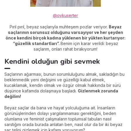
@oykuserter
Pırıl pırıl, beyaz saçlarıyla muhteşem pozlar veriyor.
Beyaz
saçlarının sorunsuz olduğunu varsayıyor ve her şeyden
önce kendini birçok kadına yüklenen bir yükten kurtarıyor:
“güzellik standartları”.
Benim için karar verildi: beyaz
saçlarım, onları rahat bırakıyorum!
Kendini olduğun gibi sevmek
Saçlarının ağarması, bunun sorumluluğunu almak, sakladığın bu
beklenmedik yeni değişimi ve güzelliği kabul etmek,
kucaklamak, kendin olmak ve özgür olmak hakkında bir sürü
düşünce kafamda dolaşmaya başladı.
Gizlenmek zorunda
değilim!
Beyaz saçlar da bana ve hayat yolculuğuma ait. İnsanların
görünüşlerinden dolayı yargılanmaması gerektiğini, beden
olumlama ve feminist çalışmaların toplumsal tabuları nasıl
sarstığını orada burada anlatan ben, nasıl olur da bir iki beyaz
saç telini gizlemek için kafamı yoruyorum?