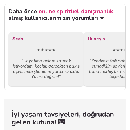
davranışlar sadece bir kişilik
özelliği mi, yoksa altında
Daha önce
online spiritüel danışmanlık
yatan daha derin psikolojik
almış kullanıcılarımızın yorumları ⭐
bir durum olabilir mi? İşte bu
noktada “megalomani”
kavramı devreye giriyor. Bu
yazıda, megaloman kişilik
Seda
Hüseyin
özelliklerini, megalomaninin
psikolojik kökenlerini ve bu
★★★★★
★★★★
durumla başa çıkma yollarını
ele alacağız.
"Hayatıma anlam katmak
"Kendimle ilgili daha
istiyordum, koçluk gerçekten bakış
etmediğim şeyleri ö
açımı netleştirmeme yardımcı oldu.
bana müthiş bir moti
Yalnız değilim!"
teşekkürle
İyi yaşam tavsiyeleri, doğrudan
gelen kutuna! 💌