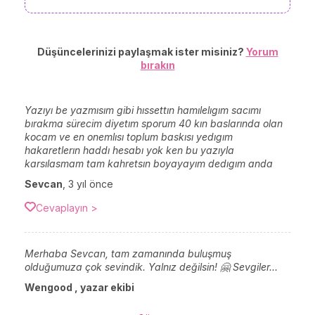
Düşüncelerinizi paylaşmak ister misiniz?
Yorum
bırakın
Yazıyı be yazmısım gibi hıssettın hamılelıgım sacımı
bırakma sürecim diyetım sporum 40 kın baslarında olan
kocam ve en onemlısı toplum baskısı yedıgım
hakaretlerın haddı hesabı yok ken bu yazıyla
karsılasmam tam kahretsın boyayayım dedıgım anda
Sevcan
,
3 yıl önce
Cevaplayın >
Merhaba Sevcan, tam zamanında buluşmuş
olduğumuza çok sevindik. Yalnız değilsin! 🤗 Sevgiler...
Wengood , yazar ekibi