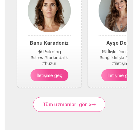
Banu Karadeniz
Ayşe Demir
🧠 Psikolog
💌 İlişki Danışmanı
#stres #farkındalık
#sağlıklıilişki #güv
#huzur
#iletişim
İletişime geç
İletişime geç
Tüm uzmanları gör >