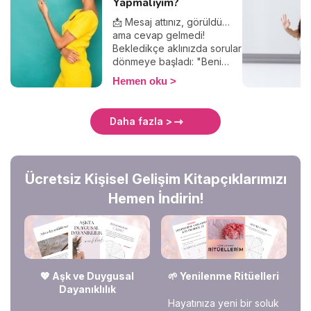
Yapmalıyım?
📩 Mesaj attınız, görüldü…
ama cevap gelmedi!
Bekledikçe aklınızda sorular
dönmeye başladı: "Beni
görmezden mi geliyor?",
Hemen oku
"Yanlış bir şey mi
söyledim?", "Ghostlanıyor
muyum?". Merak etmeyin,
Daha fazla >
yalnız değilsiniz! Bu yazıda
mesajlara neden yanıt
verilmediğini, bunun
arkasında yatan psikolojik
Ücretsiz Kişisel Gelişim Kitapçıklarımızı
sebepleri ve nasıl tepki
vermeniz gerektiğini
Hemen İndirin!
keşfedeceğiz. Hadi, birlikte
anlamlandıralım! 🚀✨
💖 Aşk ve Duygusal
🌱 Yenilenme Ritüelleri
Dayanıklılık
Hayatınıza yeni bir soluk