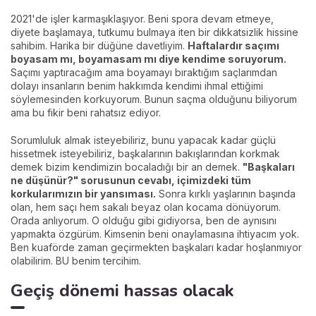
2021'de işler karmaşıklaşıyor. Beni spora devam etmeye,
diyete başlamaya, tutkumu bulmaya iten bir dikkatsizlik hissine
sahibim. Harika bir düğüne davetliyim.
Haftalardır saçımı
boyasam mı, boyamasam mı diye kendime soruyorum.
Saçımı yaptıracağım ama boyamayı bıraktığım saçlarımdan
dolayı insanların benim hakkımda kendimi ihmal ettiğimi
söylemesinden korkuyorum. Bunun saçma olduğunu biliyorum
ama bu fikir beni rahatsız ediyor.
Sorumluluk almak isteyebiliriz, bunu yapacak kadar güçlü
hissetmek isteyebiliriz, başkalarının bakışlarından korkmak
demek bizim kendimizin bocaladığı bir an demek.
"Başkaları
ne düşünür?" sorusunun cevabı, içimizdeki tüm
korkularımızın bir yansıması.
Sonra kırklı yaşlarının başında
olan, hem saçı hem sakalı beyaz olan kocama dönüyorum.
Orada anlıyorum. O olduğu gibi gidiyorsa, ben de aynısını
yapmakta özgürüm. Kimsenin beni onaylamasına ihtiyacım yok.
Ben kuaförde zaman geçirmekten başkaları kadar hoşlanmıyor
olabilirim. BU benim tercihim.
Geçiş dönemi hassas olacak