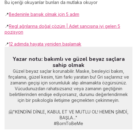
Bu içeriği okuyanlar bunları da mutlaka okuyor
📍
Bedeninle barışık olmak için 5 adım
📍
Regl ağrılarına doğal çözüm | Adet sancısına iyi gelen 5
pozisyon
📍
12 adımda hayata yeniden başlamak
Yazar notu: bakımlı ve güzel beyaz saçlara
sahip olmak
Güzel beyaz saçlar korunabilir. Maske, besleyici bakım,
fırçalama, güzel kesim, tüm farkı yaratan bu! Gri saçlarınız ve
zamanın geçişi için sorumluluk alıp almamakta özgürsünüz.
Vücudunuzdan rahatsızsanız veya zamanın geçtiğinin
belirtilerinden endişe ediyorsanız, durumu değerlendirmek
için bir psikologla iletişime geçmekten çekinmeyin.
🤗"KENDİNİ DİNLE, KABUL ET VE MUTLU OL! HEMEN ŞİMDİ,
BAŞLA..."
#BornToBeMe