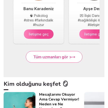
Banu Karadeniz
Ayşe Demir
🧠 Psikolog
💌 İlişki Danışmanı
#stres #farkındalık
#sağlıklıilişki #güv
#huzur
#iletişim
İletişime geç
İletişime geç
Tüm uzmanları gör >
Kim olduğunu keşfet 🪞
Mesajlarımı Okuyor
Ama Cevap Vermiyor!
Neden ve Ne