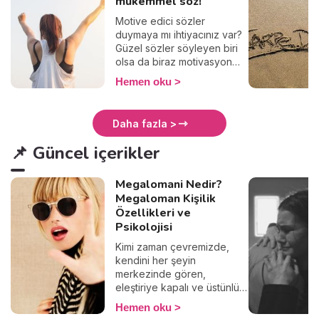
mükemmel söz!
Motive edici sözler
duymaya mı ihtiyacınız var?
Güzel sözler söyleyen biri
olsa da biraz motivasyon
olsa mı diyorsunuz? O
Hemen oku
zaman doğru yerdesiniz.
Motivasyon sözleri kısa ama
etkili oluyor. Kişi kendini
Daha fazla >
çıkmazda hissettiğinde
motivasyon sözleri birer ışık
📌 Güncel içerikler
oluyor. Hiçbir şey, hiçbir
zaman senden daha önemli
Megalomani Nedir?
değil. Tek önemli olan şeyi
yap ve ne olursa olsun,
Megaloman Kişilik
hayattaki zorlukların seni
Özellikleri ve
vazgeçirmesine izin verme.
Psikolojisi
Bir iki güzel söz oku,
Kimi zaman çevremizde,
yeniden güç bul. 💪 İşte
kendini her şeyin
arada bir açıp bakmalık 20
merkezinde gören,
maddelik motivasyon sözleri
eleştiriye kapalı ve üstünlük
listesi!
hissiyle hareket eden
Hemen oku
insanlarla karşılaşırız. Bu