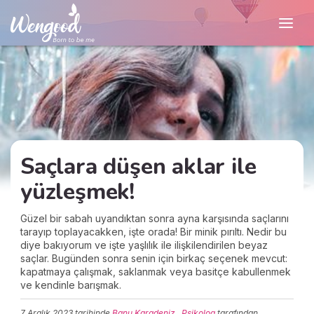
Saçlara düşen aklar ile
yüzleşmek!
Güzel bir sabah uyandıktan sonra ayna karşısında saçlarını
tarayıp toplayacakken, işte orada! Bir minik pırıltı. Nedir bu
diye bakıyorum ve işte yaşlılık ile ilişkilendirilen beyaz
saçlar. Bugünden sonra senin için birkaç seçenek mevcut:
kapatmaya çalışmak, saklanmak veya basitçe kabullenmek
ve kendinle barışmak.
7 Aralık 2023
tarihinde
Banu Karadeniz , Psikolog
tarafından