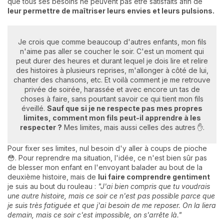
que tous ses besoins ne peuvent pas être satisfaits afin de
leur permettre de maîtriser leurs envies et leurs pulsions.
Je crois que comme beaucoup d'autres enfants, mon fils
n'aime pas aller se coucher le soir. C'est un moment qui
peut durer des heures et durant lequel je dois lire et relire
des histoires à plusieurs reprises, m'allonger à côté de lui,
chanter des chansons, etc. Et voilà comment je me retrouve
privée de soirée, harassée et avec encore un tas de
choses à faire, sans pourtant savoir ce qui tient mon fils
éveillé.
Sauf que si je ne respecte pas mes propres
limites, comment mon fils peut-il apprendre à les
respecter ?
Mes limites, mais aussi celles des autres ✋.
Pour fixer ses limites, nul besoin d'y aller à coups de pioche
😳. Pour reprendre ma situation, l'idée, ce n'est bien sûr pas
de blesser mon enfant en l'envoyant balader au bout de la
deuxième histoire, mais de
lui faire comprendre gentiment
je suis au bout du rouleau :
"J'ai bien compris que tu voudrais
une autre histoire, mais ce soir ce n'est pas possible parce que
je suis très fatiguée et que j'ai besoin de me reposer. On la liera
demain, mais ce soir c'est impossible, on s'arrête là."