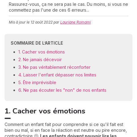
Rassurez-vous, ça ne sera pas le cas. Du moins, si vous ne
commettez pas l'une de ces 6 erreurs...
Mis à jour le
12 août 2022
par
Lauriane Romami
C
n
01
SOMMAIRE DE L’ARTICLE
1. Cacher vos émotions
2. Ne jamais décevoir
3. Ne pas véritablement réconforter
4. Laisser l'enfant dépasser nos limites
5. Être imprévisible
6. Ne pas écouter les "non" de nos enfants
1. Cacher vos émotions
Comment un enfant fait pour comprendre si ce qu'il fait est
bien ou mal, si en face la réaction est neutre ou pire encore,
contradictoire 🤔.
Les enfants doivent pouvoir lire les