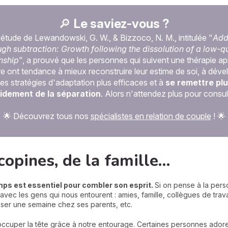
🔎
Le saviez-vous ?
étude de Lewandowski, G. W., & Bizzoco, N. M., intitulée "
Add
ugh subtraction: Growth following the dissolution of a low-qu
nship
", a prouvé que les personnes qui suivent une thérapie a
re ont tendance à mieux reconstruire leur estime de soi, à déve
es stratégies d'adaptation plus efficaces et à
se remettre pl
idement de la séparation
. Alors n'attendez plus pour consult
🌟 Découvrez tous nos
spécialistes en relation de couple
! 🌟
 copines, de la famille…
mps est essentiel pour combler son esprit.
Si on pense à la perso
t avec les gens qui nous entourent : amies, famille, collègues de trava
asser une semaine chez ses parents, etc.
occuper la tête grâce à notre entourage. Certaines personnes adoren