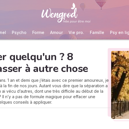
nel
Psycho
Forme
Amour
Vie pro.
Famille
Psy en li
r quelqu'un ? 8
asser à autre chose
ans. 1 an et demi que j’étais avec ce premier amoureux, je
 la fin de nos jours. Autant vous dire que la séparation a
’en ai vécu d’autres, dont une très difficile au début de la
 Il n’y a pas de formule magique pour effacer une
elques conseils à appliquer.