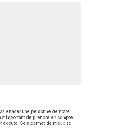
C
n
01
as effacer une personne de notre
 est important de prendre en compte
ur écoute. Cela permet de mieux se