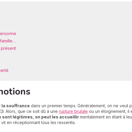
 personne
 famille…
t présent
berté
motions
 la souffrance
dans un premier temps. Généralement, on ne veut p
🧐. Alors, que ce soit dû à une
rupture brutale
ou un éloignement, il
e sont légitimes, on peut les accueillir
mentalement en étant à le
it en réceptionnant tous les ressentis.