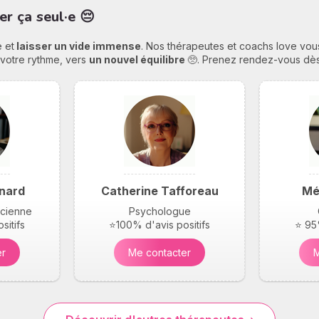
er ça seul·e 😔
 et
laisser un vide immense
. Nos thérapeutes et coachs love vo
 votre rythme, vers
un nouvel équilibre
🥺. Prenez rendez-vous dès 
nard
Catherine Tafforeau
Mé
icienne
Psychologue
sitifs
⭐100% d'avis positifs
⭐ 95%
er
Me contacter
M