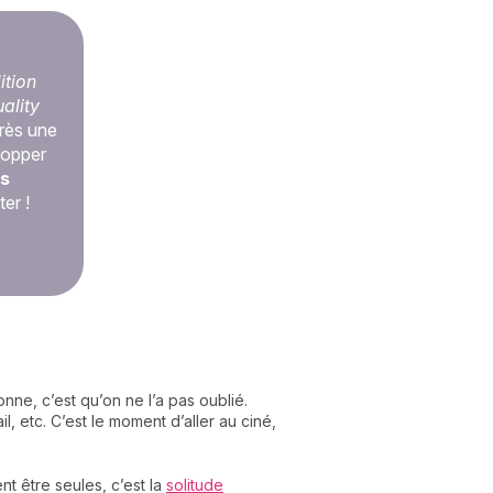
ition
ality
près une
lopper
us
er !
nne, c’est qu’on ne l’a pas oublié.
il, etc. C’est le moment d’aller au ciné,
t être seules, c’est la
solitude