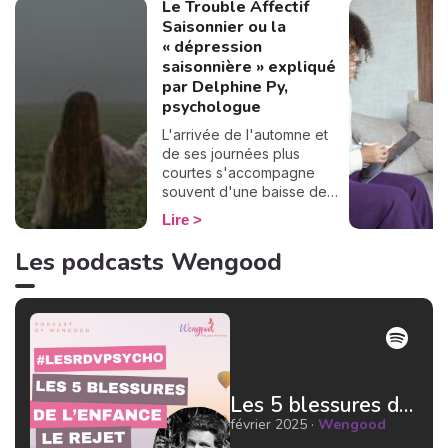
Le Trouble Affectif
Saisonnier ou la
« dépression
saisonnière » expliqué
par Delphine Py,
psychologue
L'arrivée de l'automne et
de ses journées plus
courtes s'accompagne
souvent d'une baisse de
moral et d'énergie. Si cette
Lire
sensation de "blues
hivernal" vous est familière,
Les podcasts Wengood
vous n'êtes pas seul·e. Il
pourrait s'agir de la
dépression saisonnière,
aussi connue sous le nom
de Trouble Affectif
Saisonnier (TAS). Loin
d'être une simple fatigue
Les 5 blessures de l'enfance : le rejet par Jean Doridot Docteur en psychologie
passagère, ce phénomène
bien réel touche de
février 2025 ·
Wengood
nombreuses personnes