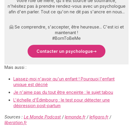
votre rôle de mère, qu'il est source de souffrance,
n'hésitez pas à prendre rendez-vous avec un psychologue
afin d'en parler. Tout ce qu'on ne dit pas s'ancre en nous...
🤗 Se comprendre, s'accepter, être heureuse... C'est ici et
maintenant !
#BornToBeMe
Contacter un psychologue
Mais aussi :
Laissez-moi n'avoir qu'un enfant ! Pourquoi l'enfant
unique est décrié
Je n'aime pas du tout être enceinte : le sujet tabou
L'échelle d'Édimbourg : le test pour détecter une
dépression post-partum
Sources :
Le Monde Podcast
/
lemonde.fr
/
lefigaro.fr
/
liberation.fr