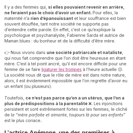
Il y a des femmes qui,
si elles pouvaient revenir en arrière,
ne feraient pas le choix d’avoir un enfant.
Pour elles, la
maternité n’a
rien d’épanouissant
et leur souffrance est bien
souvent étouffée, tant notre société ne supporte pas
d’entendre cette parole. En effet, c’est ce qu’explique la
psychologue et psychanalyste, Fabienne Sarda et autrice de
Maman blues : du bonheur et de la difficulté d’être mère.
👉 Nous vivons dans
une société patriarcale et nataliste
,
qui nous fait comprendre que l’on doit être heureuse en étant
mère. C’est à tel point ancré, qu’il est encore difficile pour une
femme de se faire
ligaturer les trompes
à l’heure actuelle 😥.
La société nous dit que le rôle de mère est dans notre nature,
alors, il est évidemment impossible que l’on regrette d’avoir eu
un enfant (ou plusieurs).
Toutefois,
ce n’est pas parce qu’on a un utérus, que l’on a
plus de prédispositions à la parentalité
❌. Les injonctions
persistent et sont extrêmement fortes sur les femmes, le cliché
de l
a “mère parfaite et aimante, toujours là pour ses enfants”
est le plus coriace..
L’actrice Anémone, une des premières à