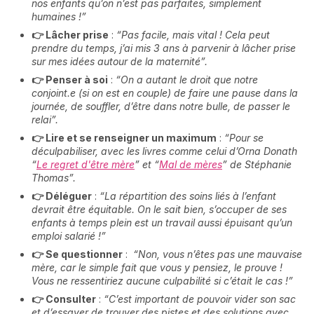
nos enfants qu’on n’est pas parfaites, simplement
humaines !”
👉 Lâcher prise
:
“Pas facile, mais vital ! Cela peut
prendre du temps, j’ai mis 3 ans à parvenir à lâcher prise
sur mes idées autour de la maternité”.
👉 Penser à soi
:
“On a autant le droit que notre
conjoint.e (si on est en couple) de faire une pause dans la
journée, de souffler, d’être dans notre bulle, de passer le
relai”.
👉 Lire et se renseigner un maximum
:
“Pour se
déculpabiliser, avec les livres comme celui d’Orna Donath
“
Le regret d'être mère
” et “
Mal de mères
” de Stéphanie
Thomas”.
👉 Déléguer
:
“La répartition des soins liés à l’enfant
devrait être équitable. On le sait bien, s’occuper de ses
enfants à temps plein est un travail aussi épuisant qu’un
emploi salarié !”
👉 Se questionner
:
“Non, vous n’êtes pas une mauvaise
mère, car le simple fait que vous y pensiez, le prouve !
Vous ne ressentiriez aucune culpabilité si c’était le cas !”
👉 Consulter
:
“C’est important de pouvoir vider son sac
et d’essayer de trouver des pistes et des solutions avec