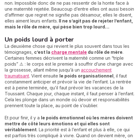
non. Impossible donc de ne pas ressentir de la honte face à
une maternité rejetée. Beaucoup d’entre elles ont aussi besoin
d’affirmer que regret ne signifie pas désamour, elles le disent,
elles aiment leurs enfants.
Il ne s’agit pas de rejeter l’enfant,
mais le rôle de mère, qui pèse bien trop lourd…
Un poids lourd à porter
La deuxième chose qui revient le plus souvent dans tous les
témoignages,
c’est la
charge mentale
du rôle de mère
.
Certaines femmes décrivent la maternité comme un “triple
poids” ⚠️ : le corps est le premier à souffrir d’une charge avec
la grossesse, allant même jusqu’à un
accouchement
traumatisant
. Vient ensuite
le poids organisationnel
, il faut
constamment anticiper et prévoir la vie de l’enfant. La rentrée
est à peine terminée, qu’il faut prévoir les vacances de la
Toussaint. Chaque jour, chaque instant, il faut penser à l’enfant.
Cela les plonge dans un monde où devoir et responsabilités
prennent toute la place, au point de s’oublier.
Et pour finir, il y a
le poids émotionnel où les mères doivent
mettre de côté leurs émotions et qui elles sont
véritablement
. La priorité est à l’enfant et plus à elle, ce qui
est parfois très compliqué à vivre. Quand on devient mère, on