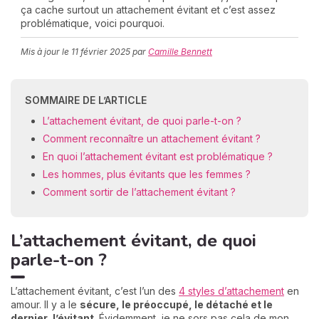
ça cache surtout un attachement évitant et c’est assez
problématique, voici pourquoi.
Mis à jour le
11 février 2025
par
Camille Bennett
C
n
01
SOMMAIRE DE L’ARTICLE
L’attachement évitant, de quoi parle-t-on ?
Comment reconnaître un attachement évitant ?
En quoi l’attachement évitant est problématique ?
Les hommes, plus évitants que les femmes ?
Comment sortir de l’attachement évitant ?
L’attachement évitant, de quoi
parle-t-on ?
L’attachement évitant, c’est l’un des
4 styles d’attachement
en
amour. Il y a le
sécure, le préoccupé, le détaché et le
dernier, l’évitant
. Évidemment, je ne sors pas cela de mon