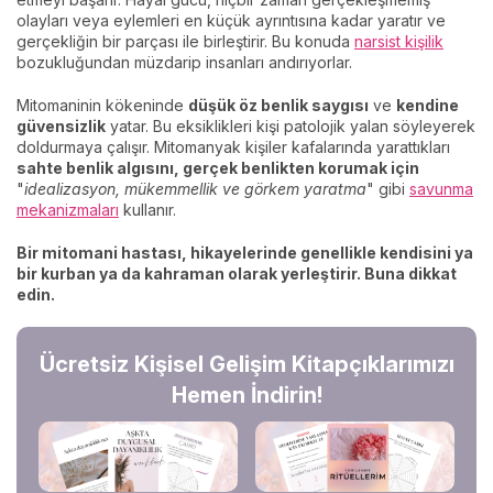
olayları veya eylemleri en küçük ayrıntısına kadar yaratır ve
gerçekliğin bir parçası ile birleştirir. Bu konuda
narsist kişilik
bozukluğundan müzdarip insanları andırıyorlar.
Mitomaninin kökeninde
düşük öz benlik saygısı
ve
kendine
güvensizlik
yatar. Bu eksiklikleri kişi patolojik yalan söyleyerek
doldurmaya çalışır. Mitomanyak kişiler kafalarında yarattıkları
sahte benlik algısını, gerçek benlikten korumak için
"
idealizasyon, mükemmellik ve görkem yaratma
" gibi
savunma
mekanizmaları
kullanır.
Bir mitomani hastası, hikayelerinde genellikle kendisini ya
bir kurban ya da kahraman olarak yerleştirir. Buna dikkat
edin.
Ücretsiz Kişisel Gelişim Kitapçıklarımızı
Hemen İndirin!