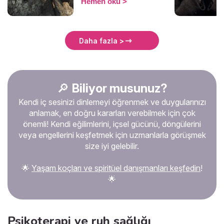
Hemen oku
karşılaşmak oldukça
doğaldır. Burada,
duygularınızı anlamanıza ve
iç huzurunuzu bulmanıza
Daha fazla >
yardımcı olacak içerikler
sunuyoruz.
🔎
Biliyor musunuz?
Kendi iç sesinizi dinlemeyi öğrenmek ve duygularınızı
anlamak, en doğru kararları verebilmek için çok
önemli! Kendi eğilimlerini, içsel gücünü, döngülerini
veya engellerini keşfetmek için uzmanlarla görüşmek
size iyi gelebilir.
🌟
Yaşam koçları ve spiritüel danışmanları keşfedin
!
🌟
Psikoterapi ve ruh sağlığı