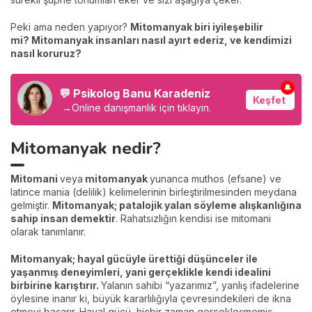
Peki ama neden yapıyor?
Mitomanyak biri iyileşebilir
mi?
Mitomanyak insanları nasıl ayırt ederiz, ve kendimizi
nasıl koruruz?
🔔
💬 Psikolog Banu Karadeniz
Keşfet
→
Online danışmanlık için tıklayın.
Mitomanyak nedir?
Mitomani
veya
mitomanyak
yunanca muthos (efsane) ve
latince mania (delilik) kelimelerinin birleştirilmesinden meydana
gelmiştir.
Mitomanyak; patalojik yalan söyleme alışkanlığına
sahip insan demektir
. Rahatsızlığın kendisi ise mitomani
olarak tanımlanır.
Mitomanyak; hayal gücüyle ürettiği düşünceler ile
yaşanmış deneyimleri, yani gerçeklikle kendi idealini
birbirine karıştırır.
Yalanın sahibi “yazarımız”, yanlış ifadelerine
öylesine inanır ki, büyük kararlılığıyla çevresindekileri de ikna
etmeyi başarır. Hayal gücü, hiçbir zaman gerçekleşmemiş