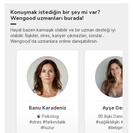
Konuşmak istediğin bir şey mi var?
Wengood uzmanları burada!
Hayat bazen karmaşık olabilir ve bir uzman desteği iyi
olabilir. İlişkiler, stres, kariyer çıkmazları, sorular...
Wengood'da uzmanlara online danışabilirsin.
Banu Karadeniz
Ayşe Demir
🧠 Psikolog
💌 İlişki Danışmanı
#stres #farkındalık
#sağlıklıilişki #güv
#huzur
#iletişim