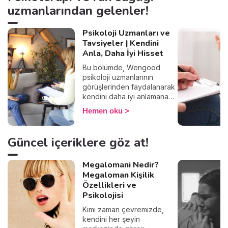
uzmanlarından gelenler!
Psikoloji Uzmanları ve
Tavsiyeler | Kendini
Anla, Daha İyi Hisset
Bu bölümde, Wengood
psikoloji uzmanlarının
görüşlerinden faydalanarak
kendini daha iyi anlamana
ve psikolojik iyi oluşunu
Hemen oku
güçlendirmene yardımcı
olacak bilgiler paylaşıyor.
Kendi iç dünyanı tanımak ve
Güncel içeriklere göz at!
bilinçli adımlar atmak için
uzmanların önerilerine göz
Megalomani Nedir?
atmaya ne dersin?
Megaloman Kişilik
Özellikleri ve
Psikolojisi
Kimi zaman çevremizde,
kendini her şeyin