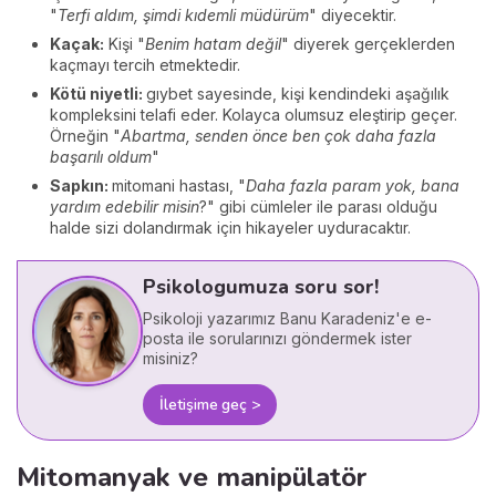
"
Terfi aldım, şimdi kıdemli müdürüm
" diyecektir.
Kaçak:
Kişi "
Benim hatam değil
" diyerek gerçeklerden
kaçmayı tercih etmektedir.
Kötü niyetli:
gıybet sayesinde, kişi kendindeki aşağılık
kompleksini telafi eder. Kolayca olumsuz eleştirip geçer.
Örneğin "
Abartma, senden önce ben çok daha fazla
başarılı oldum
"
Sapkın:
mitomani hastası, "
Daha fazla param yok, bana
yardım edebilir misin
?" gibi cümleler ile parası olduğu
halde sizi dolandırmak için hikayeler uyduracaktır.
Psikologumuza soru sor!
Psikoloji yazarımız Banu Karadeniz'e e-
posta ile sorularınızı göndermek ister
misiniz?
İletişime geç >
Mitomanyak ve manipülatör