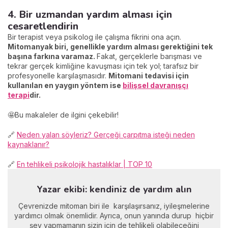
4. Bir uzmandan yardım alması için
cesaretlendirin
Bir terapist veya psikolog ile çalışma fikrini ona açın.
Mitomanyak biri, genellikle yardım alması gerektiğini tek
başına farkına varamaz.
Fakat, gerçeklerle barışması ve
tekrar gerçek kimliğine kavuşması için tek yol; tarafsız bir
profesyonelle karşılaşmasıdır.
Mitomani tedavisi için
kullanılan en yaygın yöntem ise
bilişsel davranışçı
terapi
dir.
🤩Bu makaleler de ilgini çekebilir!
🔗
Neden yalan söyleriz? Gerçeği çarpıtma isteği neden
kaynaklanır?
🔗
En tehlikeli psikolojik hastalıklar | TOP 10
Yazar ekibi: kendiniz de yardım alın
Çevrenizde mitoman biri ile karşılaşırsanız, iyileşmelerine
yardımcı olmak önemlidir. Ayrıca, onun yanında durup hiçbir
şey yapmamanın sizin için de tehlikeli olabileceğini