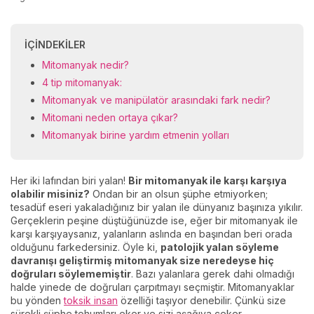
İÇINDEKILER
Mitomanyak nedir?
4 tip mitomanyak:
Mitomanyak ve manipülatör arasındaki fark nedir?
Mitomani neden ortaya çıkar?
Mitomanyak birine yardım etmenin yolları
Her iki lafından biri yalan!
Bir mitomanyak ile karşı karşıya
olabilir misiniz?
Ondan bir an olsun şüphe etmiyorken;
tesadüf eseri yakaladığınız bir yalan ile dünyanız başınıza yıkılır.
Gerçeklerin peşine düştüğünüzde ise, eğer bir mitomanyak ile
karşı karşıyaysanız, yalanların aslında en başından beri orada
olduğunu farkedersiniz. Öyle ki,
patolojik yalan söyleme
davranışı geliştirmiş mitomanyak size neredeyse hiç
doğruları söylememiştir
. Bazı yalanlara gerek dahi olmadığı
halde yinede de doğruları çarpıtmayı seçmiştir. Mitomanyaklar
bu yönden
toksik insan
özelliği taşıyor denebilir. Çünkü size
sürekli şüphe tohumları eker ve sizi aşağıya çeker.