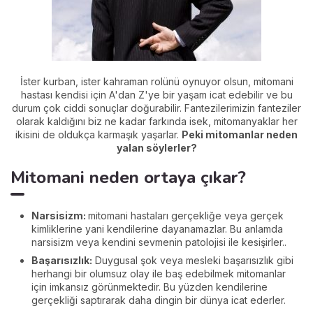
İster kurban, ister kahraman rolünü oynuyor olsun, mitomani
hastası kendisi için A'dan Z'ye bir yaşam icat edebilir ve bu
durum çok ciddi sonuçlar doğurabilir. Fantezilerimizin fanteziler
olarak kaldığını biz ne kadar farkında isek, mitomanyaklar her
ikisini de oldukça karmaşık yaşarlar.
Peki mitomanlar neden
yalan söylerler?
Mitomani neden ortaya çıkar?
Narsisizm:
mitomani hastaları gerçekliğe veya gerçek
kimliklerine yani kendilerine dayanamazlar. Bu anlamda
narsisizm veya kendini sevmenin patolojisi ile kesişirler..
Başarısızlık:
Duygusal şok veya mesleki başarısızlık gibi
herhangi bir olumsuz olay ile baş edebilmek mitomanlar
için imkansız görünmektedir. Bu yüzden kendilerine
gerçekliği saptırarak daha dingin bir dünya icat ederler.