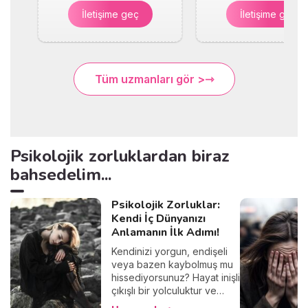
İletişime geç
İletişime geç
Tüm uzmanları gör >
Psikolojik zorluklardan biraz
bahsedelim...
Psikolojik Zorluklar:
Kendi İç Dünyanızı
Anlamanın İlk Adımı!
Kendinizi yorgun, endişeli
veya bazen kaybolmuş mu
hissediyorsunuz? Hayat inişli
çıkışlı bir yolculuktur ve
psikolojik zorluklarla