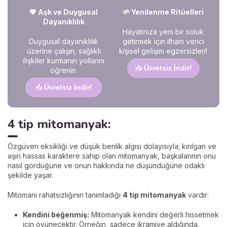
💖 Aşk ve Duygusal
🌱 Yenilenme Ritüelleri
Dayanıklılık
Hayatınıza yeni bir soluk
Duygusal dayanıklılık
getirmek için ilham verici
üzerine çalışın, sağlıklı
kişisel gelişim egzersizleri!
ilişkiler kurmanın yollarını
📥
Ücretsiz İndir!
öğrenin.
📥
Ücretsiz İndir!
4 tip mitomanyak:
Özgüven eksikliği ve düşük benlik algısı dolayısıyla; kırılgan ve
aşırı hassas karaktere sahip olan mitomanyak, başkalarının onu
nasıl gördüğüne ve onun hakkında ne düşündüğüne odaklı
şekilde yaşar.
Mitomani rahatsızlığının tanımladığı
4 tip mitomanyak
vardır:
Kendini beğenmiş:
Mitomanyak kendini değerli hissetmek
için övünecektir. Örneğin, sadece ikramiye aldığında,