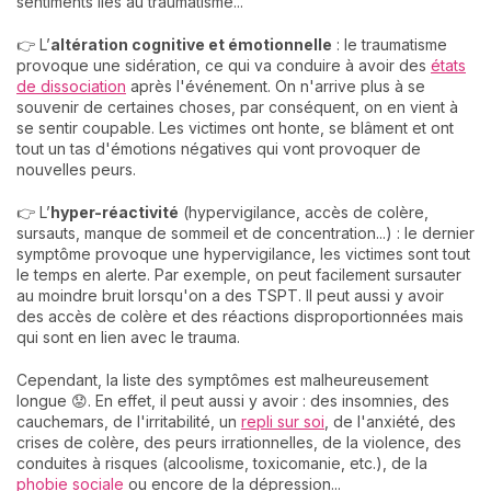
sentiments liés au traumatisme...
👉 L’
altération cognitive et émotionnelle
: le traumatisme
provoque une sidération, ce qui va conduire à avoir des
états
de dissociation
après l'événement. On n'arrive plus à se
souvenir de certaines choses, par conséquent, on en vient à
se sentir coupable. Les victimes ont honte, se blâment et ont
tout un tas d'émotions négatives qui vont provoquer de
nouvelles peurs.
👉 L’
hyper-réactivité
(hypervigilance, accès de colère,
sursauts, manque de sommeil et de concentration...) : le dernier
symptôme provoque une hypervigilance, les victimes sont tout
le temps en alerte. Par exemple, on peut facilement sursauter
au moindre bruit lorsqu'on a des TSPT. Il peut aussi y avoir
des accès de colère et des réactions disproportionnées mais
qui sont en lien avec le trauma.
Cependant, la liste des symptômes est malheureusement
longue 😟. En effet, il peut aussi y avoir : des insomnies, des
cauchemars, de l'irritabilité, un
repli sur soi
, de l'anxiété, des
crises de colère, des peurs irrationnelles, de la violence, des
conduites à risques (alcoolisme, toxicomanie, etc.), de la
phobie sociale
ou encore de la dépression...