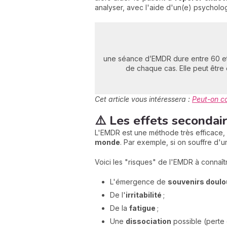
analyser, avec l'aide d'un(e) psycholo
une séance d’EMDR dure entre 60 et 
de chaque cas. Elle peut être
Cet article vous intéressera :
Peut-on co
⚠️ Les effets secondai
L'EMDR est une méthode très efficace, 
monde
. Par exemple, si on souffre d'u
Voici les "risques" de l'EMDR à connaît
L'émergence de
souvenirs doulo
De l'
irritabilité
;
De la
fatigue
;
Une
dissociation
possible (perte 