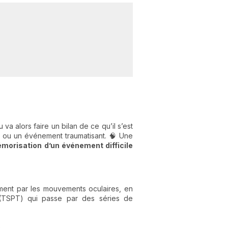
C
n
01
 va alors faire un bilan de ce qu’il s’est
ou un événement traumatisant. 🧠 Une
morisation d’un événement difficile
ement par les mouvements oculaires, en
TSPT) qui passe par des séries de
e
.