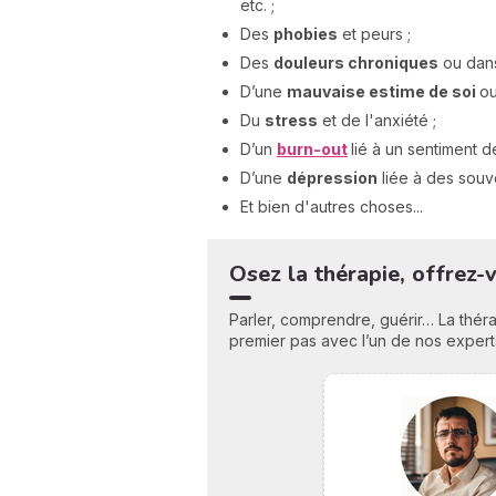
etc. ;
Des
phobies
et peurs ;
Des
douleurs chroniques
ou dans
D’une
mauvaise estime de soi
ou
Du
stress
et de l'anxiété ;
D’un
burn-out
lié à un sentiment d
D’une
dépression
liée à des souven
Et bien d'autres choses...
Osez la thérapie, offrez-
Parler, comprendre, guérir… La théra
premier pas avec l’un de nos expert