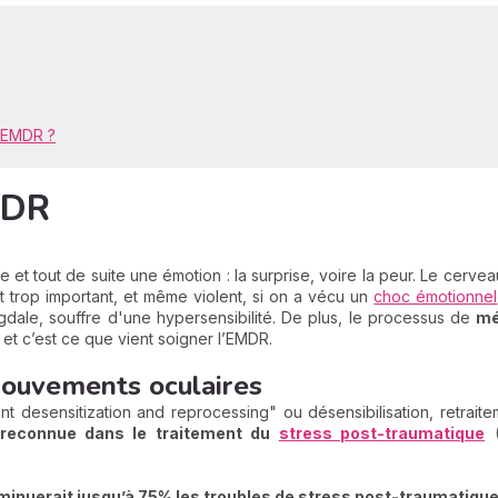
'EMDR ?
MDR
e et tout de suite une émotion : la surprise, voire la peur. Le cerveau
oit trop important, et même violent, si on a vécu un
choc émotionnel
gdale, souffre d'une hypersensibilité. De plus, le processus de
mé
, et c’est ce que vient soigner l’EMDR.
mouvements oculaires
nt desensitization and reprocessing" ou désensibilisation, retrait
reconnue dans le traitement du
stress post-traumatique
(
minuerait jusqu’à 75% les troubles de stress post-traumatiqu