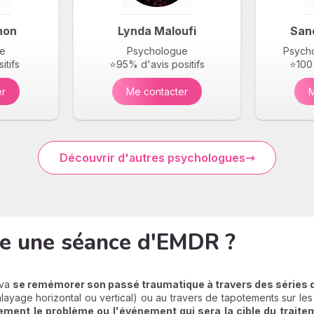
hon
Lynda Maloufi
San
e
Psychologue
Psycho
itifs
⭐95% d'avis positifs
⭐100%
er
Me contacter
M
Découvrir d'autres psychologues
e une séance d'EMDR ?
 va
s
e remémorer son passé traumatique à travers des séries d
layage horizontal ou vertical) ou au travers de tapotements sur les
ement le problème ou l'événement qui sera la cible du traite