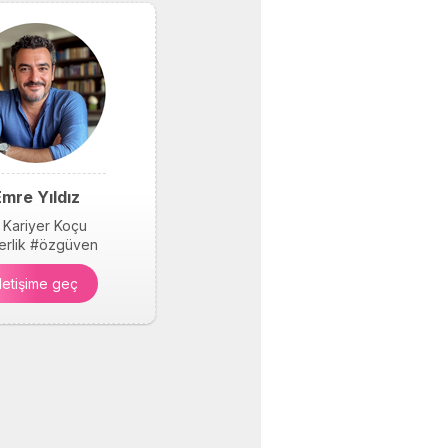
mre Yıldız
 Kariyer Koçu
derlik #özgüven
İletişime geç