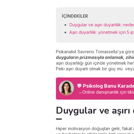
İÇINDEKILER
Duygular ve aşırı duyarlılık: ned
Aşırı duyarlılık: yönetmek için 5 i
Psikanalist Savrerio Tomassella'ya göre
duyguların prizmasıyla anlamak, zih
aşırı duyarlılığı gün içinde yönetmek h
Peki aşırı duyarlı olmak bir güç mü veya 
💬 Psikolog Banu Karad
→
Online danışmanlık için tıkl
Duygular ve aşırı
Hiper motivasyon doğuştan gelir, fakat a