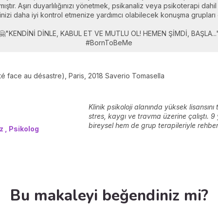
ştır. Aşırı duyarlılığınızı yönetmek, psikanaliz veya psikoterapi dahi
lerinizi daha iyi kontrol etmenize yardımcı olabilecek konuşma grupla
🤗"KENDİNİ DİNLE, KABUL ET VE MUTLU OL! HEMEN ŞİMDİ, BAŞLA...
#BornToBeMe
ité face au désastre), Paris, 2018 Saverio Tomasella
Klinik psikoloji alanında yüksek lisansın
stres, kaygı ve travma üzerine çalıştı. 9
bireysel hem de grup terapileriyle rehberl
 , Psikolog
Bu makaleyi beğendiniz mi?