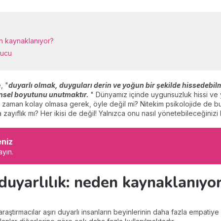
en kaynaklanıyor?
pucu
, "
duyarlı olmak, duyguları derin ve yoğun bir şekilde hissedeb
insel boyutunu unutmaktır.
" Dünyamız içinde uygunsuzluk hissi ve
er zaman kolay olmasa gerek, öyle değil mi? Nitekim psikolojide de b
zayıflık mı? Her ikisi de değil! Yalnızca onu nasıl yönetebileceğinizi
eniz
ayın.
 duyarlılık: neden kaynaklanıyo
raştırmacılar aşırı duyarlı insanların beyinlerinin daha fazla empatiy