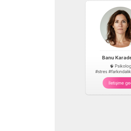
Banu Karade
🧠 Psikolo
#stres #farkındalı
İletişime ge