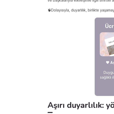
ve başkalarıyla etkileşimle ilgili sinirse
🧠Dolayısıyla, duyarlılık, birlikte yaş
Ücr
💖 A
Duygus
sağlıklı 
Aşırı duyarlılık: 