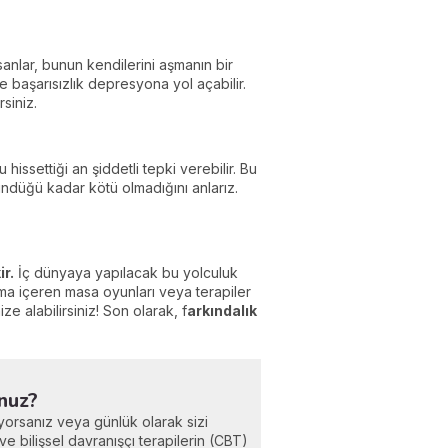
nsanlar, bunun kendilerini aşmanın bir
 başarısızlık depresyona yol açabilir.
siniz.
hissettiği an şiddetli tepki verebilir. Bu
öründüğü kadar kötü olmadığını anlarız.
r.
İç dünyaya yapılacak bu yolculuk
ama içeren masa oyunları veya terapiler
ze alabilirsiniz! Son olarak, f
arkındalık
nuz?
şıyorsanız veya günlük olarak sizi
ve bilişsel davranışçı terapilerin (CBT)