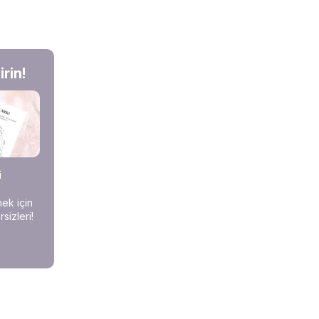
rin!
i
mek için
sizleri!