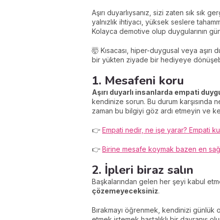
Aşırı duyarlıysanız, sizi zaten sık sık g
yalnızlık ihtiyacı, yüksek seslere taha
Kolayca demotive olup duygularının günl
🤯 Kısacası, hiper-duygusal veya aşırı d
bir yükten ziyade bir hediyeye dönüşebi
1. Mesafeni koru
Aşırı duyarlı insanlarda empati duy
kendinize sorun. Bu durum karşısında ne
zaman bu bilgiyi göz ardı etmeyin ve k
👉
Empati nedir, ne işe yarar? Empati
👉
Birine mesafe koymak bazen en sağlık
2. İpleri biraz salın
Başkalarından gelen her şeyi kabul etme
çözemeyeceksiniz
.
Bırakmayı öğrenmek, kendinizi günlük o
etmek istemek hastalıklı bir davranış o