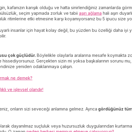
ergin, kafanızın karışık olduğu ve hatta sinirlendiğiniz zamanlarda gör
mmülsüzlük, seçim yapmada zorluk ve tabii
aşırı ağlama
hali aşırı duyar
ük ritimlerine etki etmesine karşı koyamıyorsanız bu 5 ipucu size yol
uyarlı insanlar için hayat kolay değil, bu yüzden bu özelliği daha iyi
lir.
gusu çok güçlüdür.
Böylelikle olaylarla aralarına mesafe koymakta zor
 hissediyorsunuz. Gerçekten sizin mi yoksa başkalarının sorunu mu, 
endinize yeniden odaklanmaya çalışın.
 kurmak ne demek?
lı ve işlevsel olandır!
niz, onların sizi seveceği anlamına gelmez. Ayrıca
gördüğünüz tüm 
larak dayanılmaz suçluluk veya huzursuzluk duygularından kurtarmak 
lurdu. O zaman
neden herkesi memnun etmeye çalışıyorsun?