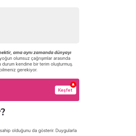
ilmektir, ama aynı zamanda dünyayı
 yoğun olumsuz çağrışımlar arasında
u durum kendine bir terim oluşturmuş.
 bilmeniz gerekiyor.
🔔
Keşfet
r?
e sahip olduğunu da gösterir. Duygularla