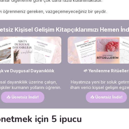
l alanlar diğerlerine göre çok daha fazla kullanılmaktadır.
amayı öğrenmeniz gereken, vazgeçemeyeceğiniz bir şeydir.
etsiz Kişisel Gelişim Kitapçıklarımızı Hemen İndi
şk ve Duygusal Dayanıklılık
🌱 Yenilenme Ritüeller
al dayanıklılık üzerine çalışın,
Hayatınıza yeni bir soluk getir
ilişkiler kurmanın yollarını öğrenin.
ilham verici kişisel gelişim egzer
📥
Ücretsiz İndir!
📥
Ücretsiz İndir!
yönetmek için 5 ipucu