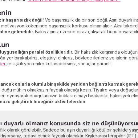
enin
r başarısızlık değil!
Ve başarısızlık da bir son değil. Aşırı duyarlı i
 motivasyon kökeninde başarısızlık korkusu olmamalıdır. Aksi takdirde
haline gelmelidir.
Bakış açınız üzerine biraz çalışarak bunu başarabilir
lun
duygusallığın paralel özellikleridir.
Bir haksızlık karşısında olduğunu 
ğa yer bırakabiliriz, eleştiriyi dinleriz, böylece ilerleriz ve işlerin g
kiler
ile ilişkili yöntemler kullanabilirsiniz, sonuçlar garanti!
ancak onlarla olumlu bir şekilde yeniden bağlantı kurmak gereki
ne olduğu mühim olmaksızın faydalı olacağı kesin. Tiyatro veya doğaçl
teri oynayarak duygularınızın kuklası olmayı bırakabilir, hakimiyeti elini
uzu geliştirebileceğiniz aktivitelerden
.
rı duyarlı olmanız konusunda siz ne düşünüyorsu
ıflık olarak görülebilir. Sadece bu aşırı duyarlılığı kötü bir şekilde ya
diyorsanız, tedavi etmek faydalı olacaktır. Kişilerarası terapiler (IPT) 