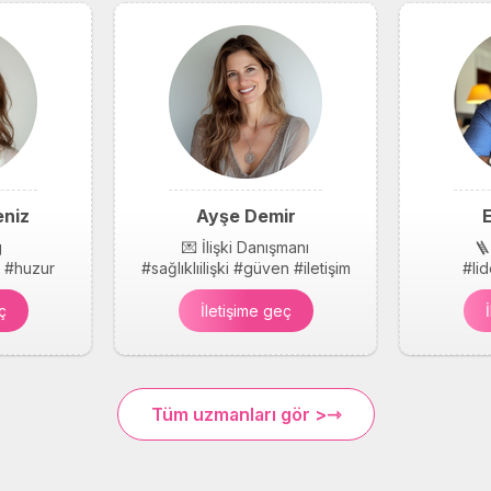
niz
Ayşe Demir
E
g
💌 İlişki Danışmanı
🪜
k #huzur
#sağlıklıilişki #güven #iletişim
#li
ç
İletişime geç
Tüm uzmanları gör >