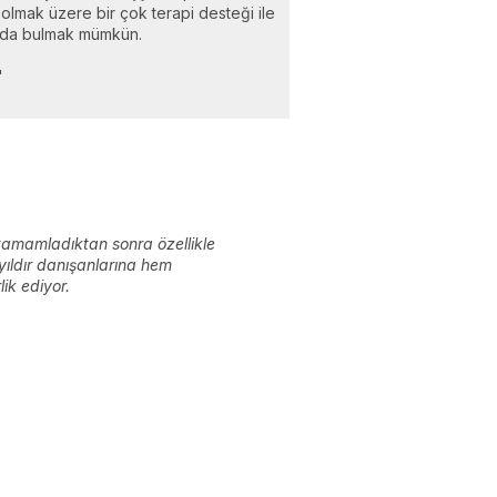
l olmak üzere bir çok terapi desteği ile
rı da bulmak mümkün.
"
ı tamamladıktan sonra özellikle
 yıldır danışanlarına hem
ik ediyor.