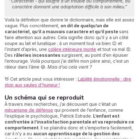
“Caractériel - qui souffre d’un trouble du comportement, du
caractère donnant une adaptation difficile à son milieu.”
Voilà la définition que donne le dictionnaire, mais elle est assez
vague. Plus concrètement,
on dit de quelqu’un de
caractériel, qu’il a mauvais caractère et qu’il peste
sans
faire attention aux autres. Cela signifie donc qu’il y a un côté
soupe au lait et lunatique : à un moment tout va bien 😌 et
l’instant d’après, une
colère intérieure monte
et tout va mal 😡.
Des
râleries incessantes
surgissent, au point d’en épuiser
l’entourage. Voilà pourquoi j’ai défini mon père ainsi, c’est un
râleur dans l’âme 😅.
Mais d’où cela vient ?
👋 Cet article peut vous intéresser :
Labilité émotionnelle : dire
stop aux sautes d'humeur !
Un schéma qui se reproduit
À travers mes recherches, j’ai découvert que c’était un
mécanisme de défense
qui provient de l’enfance, comme
l’explique le psychologue, Patrick Estrade.
L’enfant est
confrontée à l’insatisfaction parentale et va reproduire ce
comportement
. Il se plaindra donc et s’emportera facilement,
car il n’y a eu
aucun apprentissage de la gestion des