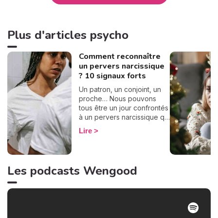
Plus d'articles psycho
Comment reconnaître
un pervers narcissique
? 10 signaux forts
Un patron, un conjoint, un
proche… Nous pouvons
tous être un jour confrontés
à un pervers narcissique qui
nous entraînera dans une
Lire
spirale destructrice.
Toutefois, il n'est pas
simple de le reconnaître.
Alors comment faire ? Il y a
Les podcasts Wengood
des signaux forts à repérer
pour détecter ce type
d'individu dans son
entourage. On en a réuni 10
pour vous les partager afin