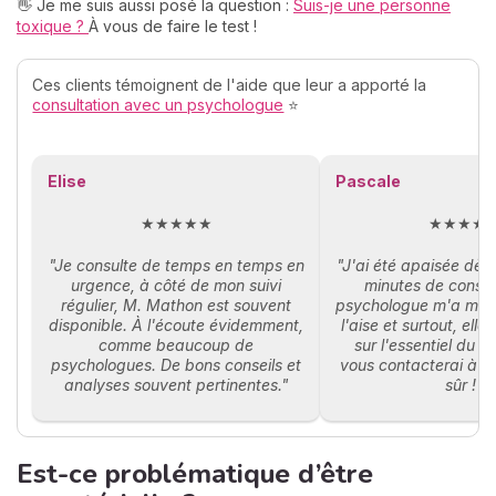
👋 Je me suis aussi posé la question :
Suis-je une personne
toxique ?
À vous de faire le test !
Ces clients témoignent de l'aide que leur a apporté la
consultation avec un psychologue
⭐
Elise
Pascale
★★★★★
★★★★
"Je consulte de temps en temps en
"J'ai été apaisée dès
urgence, à côté de mon suivi
minutes de consul
régulier, M. Mathon est souvent
psychologue m'a mis
disponible. À l'écoute évidemment,
l'aise et surtout, elle
comme beaucoup de
sur l'essentiel du 
psychologues. De bons conseils et
vous contacterai à n
analyses souvent pertinentes."
sûr !"
Est-ce problématique d’être