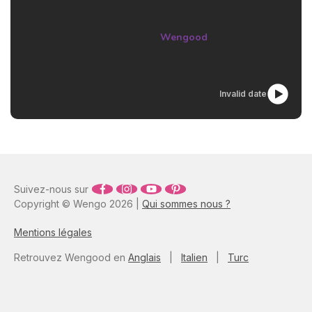
de vous en protéger au
plus vite !
Wengood
Invalid date
Suivez-nous sur
Copyright © Wengo 2026 |
Qui sommes nous ?
Mentions légales
Retrouvez Wengood en
Anglais
|
Italien
|
Turc