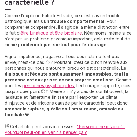
caractérielle ?
Comme l’explique Patrick Estrade, ce n’est pas un trouble
pathologique, mais
un trouble comportemental.
Pour
comparer et comprendre, il s’agit de la même distinction entre
le fait d’
être lunatique et être bipolaire
. Néanmoins, même si ce
n’est pas un problème psychique important, cela reste tout de
même
problématique, surtout pour l’entourage.
Aigrie, impatience, négative… Tous ces mots ne font pas
envie, n'est-ce pas 😶 ? Pourtant, c’est ce qu’on renvoie aux
personnes qui nous entourent lorsqu’on est caractérielle.
Le
dialogue et l’écoute sont quasiment impossibles, tant la
personne est aux prises de ses propres émotions
. Comme
pour les
personnes psychorigides
, l’entourage supporte, mais
jusqu’à quel point 🤕 ? Même s’il n’y a pas de conflit ouvert, la
lassitude et l’amertume finissent par l’emporter. Le climat
d’injustice et de frictions causée par le caractériel peut donc
amener la rupture, qu’elle soit amoureuse, amicale ou
familiale
💔.
👋 Cet article peut vous intéresser :
"Personne ne m'aime" :
Pourquoi peut-on en venir à penser ça ?