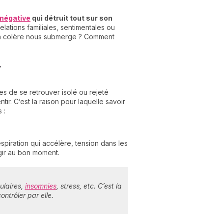
négative
qui détruit tout sur son
elations familiales, sentimentales ou
 la colère nous submerge ? Comment
r
C
n
01
ues de se retrouver isolé ou rejeté
r. C’est la raison pour laquelle savoir
 :
spiration qui accélère, tension dans les
agir au bon moment.
ulaires,
insomnies
, stress, etc. C’est la
ontrôler par elle.