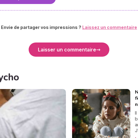
Envie de partager vos impressions ?
Laissez un commentaire
Laisser un commentaire
sycho
N
f
n
I
b
a
J
r