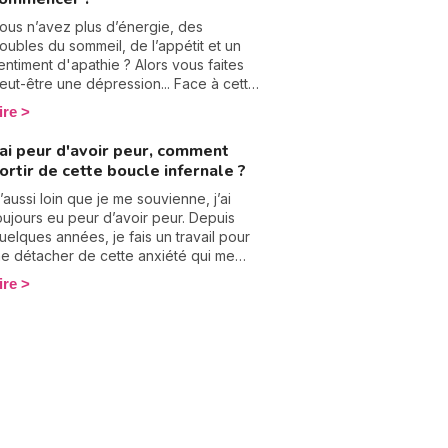
nt carrément peur de téléphoner.
ourquoi peut-on avoir cette anxiété ?
ous n’avez plus d’énergie, des
omment s’en débarrasser ? À travers
roubles du sommeil, de l’appétit et un
on témoignage, je vous explique.
entiment d'apathie ? Alors vous faites
eut-être une dépression... Face à cette
étresse, vous ne pouvez pas rester
ire
eul·e. Il faut en parler, et comme
ouvent le médecin généraliste est en
'ai peur d'avoir peur, comment
remière ligne, il pourra poser un
ortir de cette boucle infernale ?
iagnostic et proposer un traitement.
ui, mais comment en parler à son
’aussi loin que je me souvienne, j’ai
édecin ? Comment mettre les mots
oujours eu peur d’avoir peur. Depuis
ustes sur le mal qui vous ronge ?
uelques années, je fais un travail pour
e détacher de cette anxiété qui me
aralyse d’entreprendre certaines
ire
ctions. Pendant longtemps, j’ai eu ces
etits mots dans ma tête “et si… ?”. Ils
'ont empêché de faire la moindre
hose. Désormais, depuis que je suis
ébarrassée de la peur d’avoir peur, j’ai
a sensation de revivre. Cependant, il
’est pas simple d’y parvenir, alors
omment arrêter d’avoir peur ? Je vous
xplique.