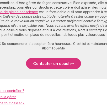
à condition d'être gérée de façon constructive. Bien exprimée, elle p
ependant, pour être constructive, cette colère doit utiliser des mot
on de pleine conscience
est un formidable outil pour apprendre à 
 «
Celle-ci développe notre aptitude naturelle à rester calme en aug
ûte de la réévaluation cognitive. Le cortex préfrontal contrôle l’amyg
uand elle ne se justifie pas. Nous évitons ainsi les effets nocifs de
 que celle-ci vous dépasse et nuit à vos relations, alors il est temps 
point et mettre en place de nouvelles habitudes plus valeureuses.
 Se comprendre, s'accepter, être heureuse... C'est ici et maintenant
#BornToBeMe
Contacter un coach
les contrôler ?
en la gérer
de tout casser ?