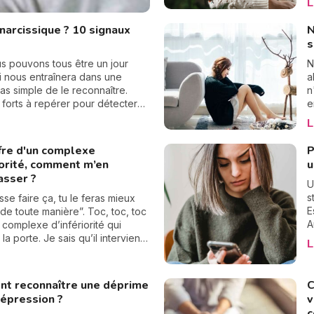
L
c
r
arcissique ? 10 signaux
N
c
s
t
t
s pouvons tous être un jour
N
a
i nous entraînera dans une
a
d
 pas simple de le reconnaître.
n
x forts à repérer pour détecter
e
 On en a réuni 10 pour vous les
d
L
s vite !
n
e
fre d'un complexe
P
c
iorité, comment m’en
u
f
asser ?
c
U
a
s
isse faire ça, tu le feras mieux
E
de toute manière”. Toc, toc, toc
A
e complexe d’infériorité qui
d
la porte. Je sais qu’il intervient
L
m
ucoup de situations où je ne
p
 pas assez bien, en
a
ison avec d’autres personnes.
t reconnaître une déprime
C
s
 préfère m’effacer... Le complexe
dépression ?
v
o
orité nous handicape et nous
c