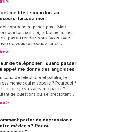
ire
hoc a été immense, je n’avais jamais
essenti une telle détresse et un tel
oël me file le bourdon, au
hagrin. Il a fallu tout réapprendre et le
ecours, laissez-moi !
emps des premières fois sans elle a été
rès dur. Je crois que le plus compliqué
oël approche à grands pas… Mais,
 été de faire les fêtes de fin d’année et
lors que tout scintille, la bonne humeur
e gérer son absence à Noël…
'est pas au rendez-vous. Vous avez
nvie de vous recroqueviller et
’attendre que l’hiver passe. Vous
ire
'êtes pas seul·e, chaque année de plus
n plus de Français ressentent une
eur de téléphoner : quand passer
ertaine appréhension à l'approche des
n appel me donne des angoisses
êtes. Je vous propose donc quelques
onseils qui, je l'espère, vous
n coup de téléphone et patatra, le
paiseront quelque peu.
tress monte : qui m’appelle ? Pourquoi ?
st-ce que je vais arriver à parler ?
utant de questions qui se précipitent
ans ma tête et qui rendent mes mains
ire
oites immédiatement. Et c’est encore
ire quand je dois moi-même passer un
ppel ! Je sais que je ne suis pas la
omment parler de dépression à
eule dans ce cas, beaucoup de jeunes
otre médecin ? Par où
nt du mal à passer un coup de fil, voire,
ommencer ?