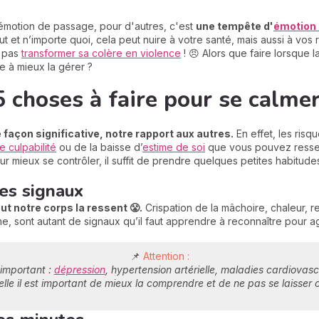
e émotion de passage, pour d'autres, c'est
une tempête d'
émotion 
t et n’importe quoi, cela peut nuire à votre santé, mais aussi à vos r
e pas
transformer sa colère en violence
! 😠 Alors que faire lorsque
e à mieux la gérer ?
 5 choses à faire pour se calme
 façon significative, notre rapport aux autres.
En effet, les risq
e culpabilité
ou de la baisse d’
estime de soi
que vous pouvez ressenti
r mieux se contrôler, il suffit de prendre quelques petites habitudes
les signaux
ut notre corps la ressent 😤.
Crispation de la mâchoire, chaleur, re
ne, sont autant de signaux qu’il faut apprendre à reconnaître pour 
📌
Attention :
 important :
dépression
, hypertension artérielle, maladies cardiovasc
lle il est important de mieux la comprendre et de ne pas se laisser c