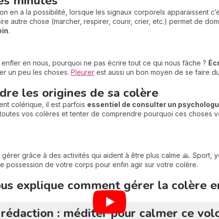
es minutes
’on en a la possibilité, lorsque les signaux corporels apparaissent c
ire autre chose (marcher, respirer, courir, crier, etc.) permet de do
ein
.
re enfler en nous, pourquoi ne pas écrire tout ce qui nous fâche ?
Écr
er un peu les choses.
Pleurer
est aussi un bon moyen de se faire du b
re les origines de sa colère
t colérique, il est parfois
essentiel de consulter un psycholog
toutes vos colères et tenter de comprendre pourquoi ces choses vo
 gérer grâce à des activités qui aident à être plus calme 🙏. Sport, 
e possession de votre corps pour enfin agir sur votre colère.
ous explique comment gérer la colère e
a rédaction : méditer pour calmer ce volc