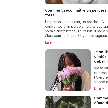
Comment reconnaître un pervers n
forts
Un patron, un conjoint, un proche… Nou
confrontés à un pervers narcissique qu
spirale destructrice. Toutefois, il n'est
Alors comment faire ? Il y a des signau
ce type d'individu dans son entourage.
Lire
partager afin de vous en protéger au plu
Je souf
d'infér
débarr
“Je te la
que moi 
! C’est l
frappe à 
dans bea
Lire
m’estime
compara
Commen
Alors je
d’une 
d’inféri