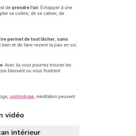
’est de
prendre l’air.
Échapper à une
mpter sa colère, de se calmer, de
ire permet de tout lâcher
,
sans
ien et de faire revenir la paix en soi.
ue
. Avec lui vous pourrez trouver les
us blessent ou vous frustrent
yoga,
sophrologie
, méditation peuvent
n vidéo
an intérieur