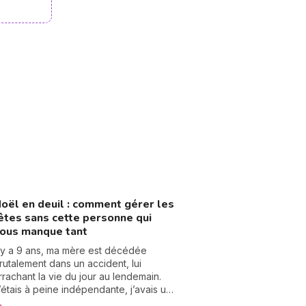
oël en deuil : comment gérer les
êtes sans cette personne qui
ous manque tant
l y a 9 ans, ma mère est décédée
rutalement dans un accident, lui
rrachant la vie du jour au lendemain.
’étais à peine indépendante, j’avais une
elation très fusionnelle avec elle. Le