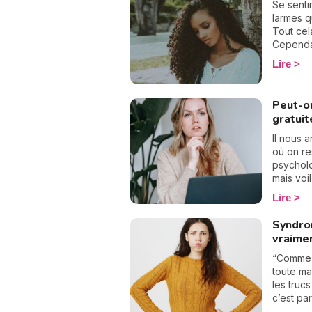
empêche
Se sentir
épanouir
larmes q
débarras
Tout cel
Cependan
est-ce q
Lire
passagèr
? Il ne 
de la dé
Peut-o
faire le
gratui
états.
Il nous 
où on re
psycholo
mais voi
forcémen
Lire
malheure
possible
Syndro
gratuitem
vraimen
explique
réponse 
“Comme d
toute ma
les trucs
c’est pa
manager”