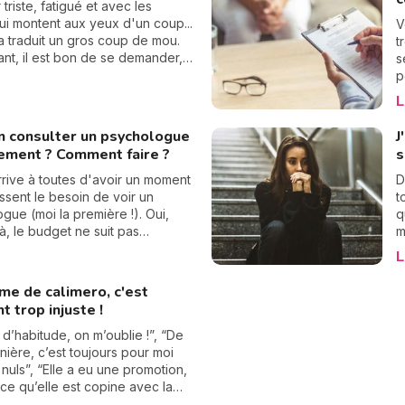
o
 de progresser, voire de nous
 triste, fatigué et avec les
P
. Alors comment s’en
ui montent aux yeux d'un coup...
V
C
ser ? Explications.
a traduit un gros coup de mou.
t
m
t, il est bon de se demander,
s
ue c'est une déprime
p
e ou est-ce bien plus profond
d
L
faut pas négliger les symptômes
s
pression, alors voici comment
s
n consulter un psychologue
J
 point pour différencier ces deux
p
tement ? Comment faire ?
s
d
O
arrive à toutes d'avoir un moment
D
m
ssent le besoin de voir un
t
j
gue (moi la première !). Oui,
q
là, le budget ne suit pas
m
t... Eh oui, la santé mentale a
p
L
usement un coût. Alors est-il
a
 de consulter un psychologue
p
me de calimero, c'est
ent ? Oui ! Et... non. Je vous
m
t trop injuste !
 pourquoi cette double
c
!
d
’habitude, on m’oublie !”, “De
l
nière, c’est toujours pour moi
n
 nuls”, “Elle a eu une promotion,
c
rce qu’elle est copine avec la
e
, “J’ai encore mal au dos, je