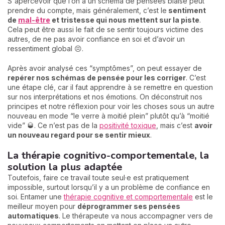
S'apercevoir que l’on a un schéma de pensées biaisé peut
prendre du compte, mais généralement, c’est le
sentiment
de
mal-être
et tristesse qui nous mettent sur la piste
.
Cela peut être aussi le fait de se sentir toujours victime des
autres, de ne pas avoir confiance en soi et d’avoir un
ressentiment global 😣.
Après avoir analysé ces “symptômes”, on peut essayer de
repérer nos schémas de pensée pour les corriger
. C’est
une étape clé, car il faut apprendre à se remettre en question
sur nos interprétations et nos émotions. On déconstruit nos
principes et notre réflexion pour voir les choses sous un autre
nouveau en mode “le verre à moitié plein” plutôt qu’à “moitié
vide” 🥃. Ce n’est pas de la
positivité toxique
, mais c’est
a
voir
un nouveau regard pour se sentir mieux
.
La thérapie cognitivo-comportementale, la
solution la plus adaptée
Toutefois, faire ce travail toute seul·e est pratiquement
impossible, surtout lorsqu’il y a un problème de confiance en
soi. Entamer une
thérapie cognitive et comportementale
est le
meilleur moyen pour
déprogrammer ses pensées
automatiques
. Le thérapeute va nous accompagner vers de