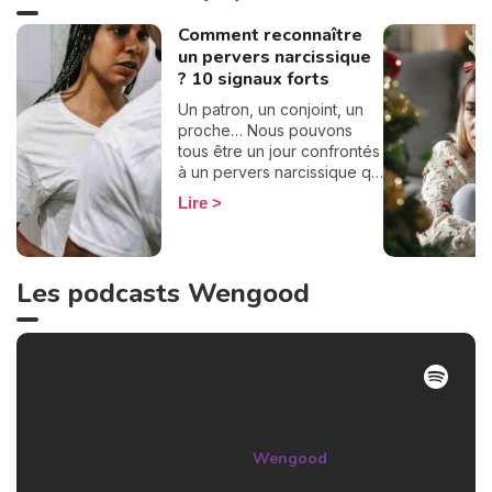
Comment reconnaître
un pervers narcissique
? 10 signaux forts
Un patron, un conjoint, un
proche… Nous pouvons
tous être un jour confrontés
à un pervers narcissique qui
nous entraînera dans une
Lire
spirale destructrice.
Toutefois, il n'est pas
simple de le reconnaître.
Alors comment faire ? Il y a
Les podcasts Wengood
des signaux forts à repérer
pour détecter ce type
d'individu dans son
entourage. On en a réuni 10
pour vous les partager afin
de vous en protéger au
plus vite !
Wengood