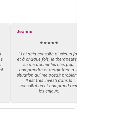
Jeanne
★★★★★
t
"J’ai déjà consulté plusieurs fois
es
et à chaque fois, le thérapeute a
r
su me donner les clés pour
nt
comprendre et réagir face à la
situation qui me posait problème.
Il est très investi dans la
consultation et comprend bien
les enjeux.