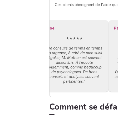
Ces clients témoignent de l'aide que
Elise
P
★★★★★
"Je consulte de temps en temps
en urgence, à côté de mon suivi
régulier, M. Mathon est souvent
disponible. À l'écoute
évidemment, comme beaucoup
de psychologues. De bons
l
conseils et analyses souvent
c
pertinentes."
Comment se défair