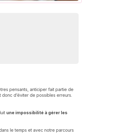
C
n
01
es pensants, anticiper fait partie de
donc d’éviter de possibles erreurs.
duit
une impossibilité à gérer les
 dans le temps et avec notre parcours