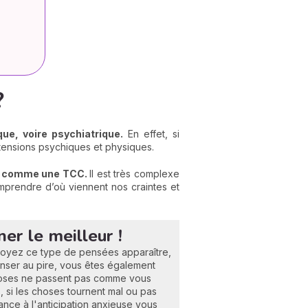
?
que, voire psychiatrique.
En effet, si
s tensions psychiques et physiques.
, comme une TCC.
Il est très complexe
comprendre d’où viennent nos craintes et
ner le meilleur !
voyez ce type de pensées apparaître,
enser au pire, vous êtes également
 choses ne passent pas comme vous
 si les choses tournent mal ou pas
nce à l'anticipation anxieuse vous