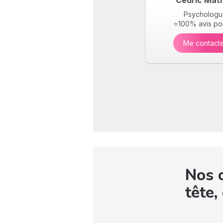
Cedric Mat
Psychologu
⭐100% avis pos
Me contact
Nos c
tête,