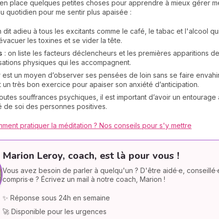
is en place quelques petites choses pour apprendre à mieux gérer
u quotidien pour me sentir plus apaisée :
n dit adieu à tous les excitants comme le café, le tabac et l'alcool qui 
vacuer les toxines et se vider la tête.
s
: on liste les facteurs déclencheurs et les premières apparitions de
nsations physiques qui les accompagnent.
 est un moyen d’observer ses pensées de loin sans se faire envahir.
 un très bon exercice pour apaiser son anxiété d’anticipation.
utes souffrances psychiques, il est important d’avoir un entourage ai
 de soi des personnes positives.
ment pratiquer la méditation ? Nos conseils pour s'y mettre
Marion Leroy, coach, est là pour vous !
Vous avez besoin de parler à quelqu'un ? D'être aidé·e, conseillé·
compris·e ? Écrivez un mail à notre coach, Marion !
✨ Réponse sous 24h en semaine
🚀 Disponible pour les urgences