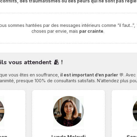
s conflits, des traumatismes ou des peurs qui ne sont pas réglé
 sommes hantées par des messages intérieurs comme “il faut...”, "et s
choses par envie, mais
par crainte
.
ils vous attendent 🫂 !
u que vous êtes en souffrance,
il est important d’en parler
💬. Avec 
unanimité, presque 100% de consultants satisfaits. N’attendez plus po