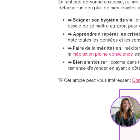
En tant que personne anxieuse, j’ai m
détacher un peu plus de mes craintes a
➡️ Soigner son hygiène de vie
: o
essaie de se mettre au sport pour é
➡️ Apprendre à repérer les crise
note toutes les pensées et les se
➡️ Faire de la méditation
: méditer
la
méditation pleine conscience
est
➡️ Bien s’entourer
: comme dans to
immense d’avancer en ayant à côté
👋 Cet article peut vous intéresser :
Com