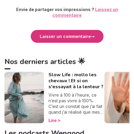
Envie de partager vos impressions ?
Laissez un
commentaire
Laisser un commentaire
Nos derniers articles 🌟
Slow Life : mollo les
chevaux ! Et si on
s'essayait à la lenteur ?
Vivre à 100 à l’heure, ce
n’est pas vivre à 100%.
C’est un constat que j’ai fait
quand j’ai réalisé que mes
journées se ressemblaient
Lire
et défilaient à toute allure.
Je ne prenais pas le temps
Les podcasts Wengood