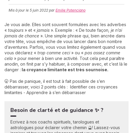
Mis à jour le
5 juin 2022
par
Emilie Potenciano
C
Je vous aide. Elles sont souvent formulées avec les adverbes
n
«
toujours
» et «
jamais
». Exemple : « De toute façon
, je n’ai
01
jamais de chance
». Une simple phrase qui, bien ancrée dans
votre tête, vous empêche de vous lancer dans bon nombre
d’aventures. Parfois, vous vous limitez également quand vous
vous déclarez «
trop comme ceci
» ou «
pas assez comme
cela
» pour mener à bien une activité. Tout cela peut paraître
anodin, on finit par s’y habituer, à composer avec, et c’est là le
danger :
la croyance limitante est très sournoise.
🤫 Pas de panique, il est tout à fait possible de s’en
débarrasser, voici 2 points clés : Identifier ces croyances
limitantes - Apprendre à s’en débarrasser
Besoin de clarté et de guidance ✨ ?
Ecrivez à nos coachs spirituels, tarologues et
astrologues pour éclairer votre chemin 🔮! Laissez-vous