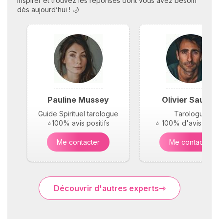
inspirer et trouvez les réponses dont vous avez besoin
dès aujourd’hui ! 🌙
Pauline Mussey
Olivier Saunie
Guide Spirituel tarologue
Tarologue
⭐100% avis positifs
⭐ 100% d'avis posit
Me contacter
Me contacter
Découvrir d'autres experts