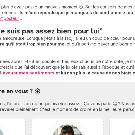
n plus d’avoir passé un mauvais moment 😅. Sur les conseils de me
é retenue.
Ils m’ont répondu que je manquais de confiance et qu’i
imposteur
…
ne suis pas assez bien pour lui”
 amoureuse. Lorsque j’étais à la fac, j’ai eu un coup de cœur pou
re qu’il était trop bien pour moi
et qu’à part me payer une bonne ho
ées après. Étant en couple et heureux chacun de notre côté, je me s
’est là que j’ai découvert que je lui plaisais aussi à l’époque et qu’i
sé
avouer mes sentiments
et lui non plus, à cause de nos biais c
ire en vous ? 🌼
es, l’impression de ne jamais être assez… Ça vous parle 🤐 ? Nos ps
 révéler pleinement. C'est le moment de croire en la meilleure per