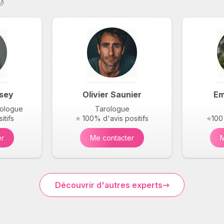
🌙
sey
Olivier Saunier
Em
arologue
Tarologue
itifs
⭐ 100% d'avis positifs
⭐100%
er
Me contacter
M
Découvrir d'autres experts