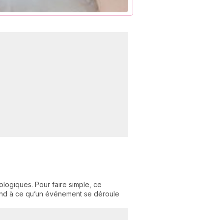
C
n
01
logiques. Pour faire simple, ce
tend à ce qu’un événement se déroule