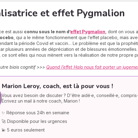
lisatrice et effet Pygmalion
ce est aussi
connu sous le nom d’
effet Pygmalion
, dont on vous 
 nocebo
, qui a le même fonctionnement que l’effet placebo, mais a
endant la période Covid et vaccin… Le problème est que la prophéti
r plusieurs années de dépréciation et de blessures émotionnelles.
 ce sont elles qui nous mènent vers la réalisation de notre propre p
autre biais cognitif >>>
Quand l’effet Halo nous fait porter un jugemen
Marion Leroy, coach, est là pour vous !
Vous avez besoin de discuter ? D'être aidé·e, conseillé·e, compris·
Écrivez un mail à notre coach, Marion !
✨ Réponse sous 24h en semaine
🚀 Disponible pour les urgences
💫 5 euros seulement