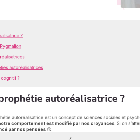
lisatrice ?
t Pygmalion
éalisatrices
es autoréalisatrices
cognitif ?
prophétie autoréalisatrice ?
étie autoréalisatrice est un concept de sciences sociales et psycho
notre comportement est modifié par nos croyances
. Si on s’at
ncé par nos pensées
😲.
📌