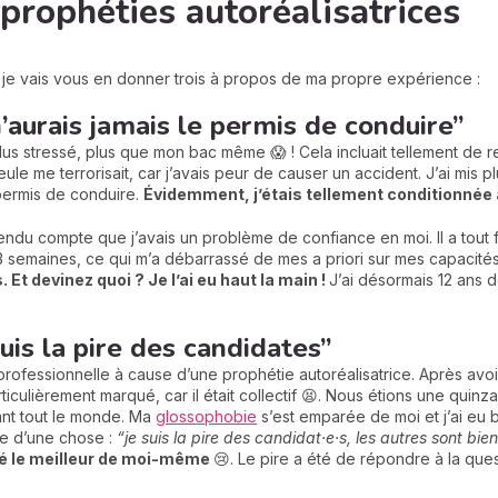
rophéties autoréalisatrices
, je vais vous en donner trois à propos de ma propre expérience :
n’aurais jamais le permis de conduire”
plus stressé, plus que mon bac même 😱 ! Cela incluait tellement de 
 seule me terrorisait, car j’avais peur de causer un accident. J’ai mis
permis de conduire.
Évidemment, j’étais tellement conditionnée à
endu compte que j’avais un problème de confiance en moi. Il a tout f
 semaines, ce qui m’a débarrassé de mes a priori sur mes capacités
. Et devinez quoi ? Je l’ai eu haut la main !
J’ai désormais 12 ans 
suis la pire des candidates”
rofessionnelle à cause d’une prophétie autoréalisatrice. Après avoi
rticulièrement marqué, car il était collectif 😫. Nous étions une qui
ant tout le monde. Ma
glossophobie
s’est emparée de moi et j’ai eu
ée d’une chose :
“je suis la pire des candidat·e·s, les autres sont bie
né le meilleur de moi-même
😢. Le pire a été de répondre à la ques