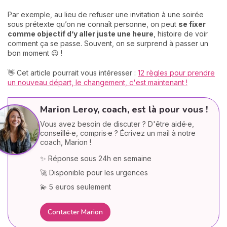
Par exemple, au lieu de refuser une invitation à une soirée
sous prétexte qu’on ne connaît personne, on peut
se fixer
comme objectif d’y aller juste une heure
, histoire de voir
comment ça se passe. Souvent, on se surprend à passer un
bon moment 😉 !
👋 Cet article pourrait vous intéresser :
12 règles pour prendre
un nouveau départ, le changement, c'est maintenant !
Marion Leroy, coach, est là pour vous !
Vous avez besoin de discuter ? D'être aidé·e,
conseillé·e, compris·e ? Écrivez un mail à notre
coach, Marion !
✨ Réponse sous 24h en semaine
🚀 Disponible pour les urgences
💫 5 euros seulement
Contacter Marion