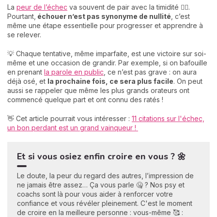
La
peur de l’échec
va souvent de pair avec la timidité 😶‍🌫️.
Pourtant,
échouer n’est pas synonyme de nullité
, c’est
même une étape essentielle pour progresser et apprendre à
se relever.
💡 Chaque tentative, même imparfaite, est une victoire sur soi-
même et une occasion de grandir. Par exemple, si on bafouille
en prenant
la parole en public
, ce n’est pas grave : on aura
déjà osé, et
la prochaine fois, ce sera plus facile
. On peut
aussi se rappeler que même les plus grands orateurs ont
commencé quelque part et ont connu des ratés !
👋 Cet article pourrait vous intéresser :
11 citations sur l'échec,
un bon perdant est un grand vainqueur !
Et si vous osiez enfin croire en vous ? 🌼
Le doute, la peur du regard des autres, l’impression de
ne jamais être assez… Ça vous parle 🤐 ? Nos psy et
coachs sont là pour vous aider à renforcer votre
confiance et vous révéler pleinement. C'est le moment
de croire en la meilleure personne : vous-même 🥰 :