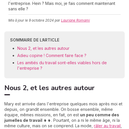
l'entreprise. Hein ? Mais moi, je fais comment maintenant
sans elle ?
Mis à jour le
9 octobre 2024
par
Lauriane Romami
C
n
01
SOMMAIRE DE L’ARTICLE
Nous 2, et les autres autour
Adieu copine ! Comment faire face ?
Les amitiés du travail sont-elles viables hors de
l'entreprise ?
Nous 2, et les autres autour
Mary est arrivée dans l'entreprise quelques mois après moi et
depuis, on grandit ensemble. On bosse ensemble, même
équipe, mêmes missions, en fait, on est
un peu comme des
jumelles de travail 👧👧
. Pourtant, on a ni le même âge, ni la
même culture, mais on se comprend. La mode,
râler au travail
,