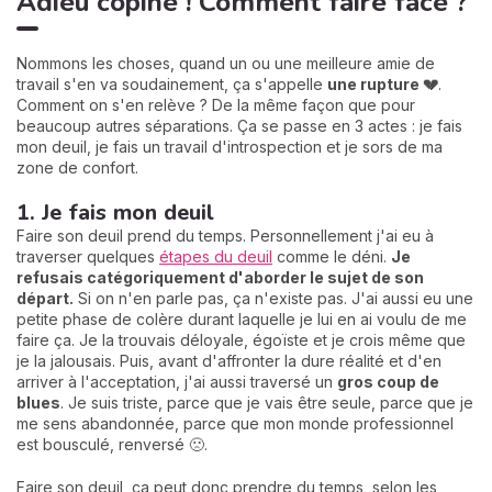
Adieu copine ! Comment faire face ?
Nommons les choses, quand un ou une meilleure amie de
travail s'en va soudainement, ça s'appelle
une rupture 💔
.
Comment on s'en relève ? De la même façon que pour
beaucoup autres séparations. Ça se passe en 3 actes : je fais
mon deuil, je fais un travail d'introspection et je sors de ma
zone de confort.
1. Je fais mon deuil
Faire son deuil prend du temps. Personnellement j'ai eu à
traverser quelques
étapes du deuil
comme le déni.
Je
refusais catégoriquement d'aborder le sujet de son
départ.
Si on n'en parle pas, ça n'existe pas. J'ai aussi eu une
petite phase de colère durant laquelle je lui en ai voulu de me
faire ça. Je la trouvais déloyale, égoïste et je crois même que
je la jalousais. Puis, avant d'affronter la dure réalité et d'en
arriver à l'acceptation, j'ai aussi traversé un
gros coup de
blues
. Je suis triste, parce que je vais être seule, parce que je
me sens abandonnée, parce que mon monde professionnel
est bousculé, renversé 🙁.
Faire son deuil, ça peut donc prendre du temps, selon les