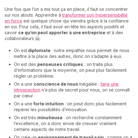
Une fois que l’on a mis tout ça en place, il faut se concentrer
sur nos atouts. Apprendre à
transformer son hypersensibilité
en force
est quelque chose qui viendra grâce à la confiance
en soi. Pour cela, il faut avoir en tête les aspects positifs et
savoir
ce qu’on peut apporter à une entreprise
et à des
collaborateurs 🤗 :
On est
diplomate
: notre empathie nous permet de nous
mettre à la place des autres, donc on s’adapte à eux.
On est des
penseuses critiques
: on traite plus
d’informations que la moyenne, on peut plus facilement
régler un problème.
On a une
conscience de nous
inégalée :
faire une
introspection
n’a plus de secret pour nous, on se connaît
par cœur.
On a une
forte intuition
: on peut donc plus facilement
repérer les possibilités d’innovation.
On est très
minutieuse
: on recherche constamment
l’excellence, on a donc envie de creuser vraiment
certains aspects de notre travail.
On crée un
environnement de travail sain
: comme on a