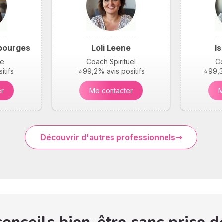
bourges
Loli Leene
I
ie
Coach Spirituel
Co
itifs
⭐99,2% avis positifs
⭐99,3
er
Me contacter
M
Découvrir d'autres professionnels