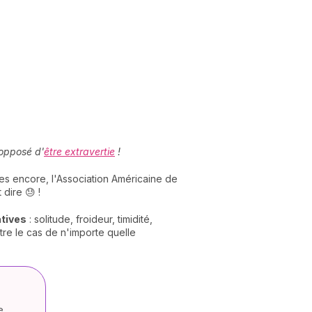
’opposé d'
être extravertie
!
ées encore, l'Association Américaine de
 dire 😓 !
atives
: solitude, froideur, timidité,
tre le cas de n'importe quelle
e,