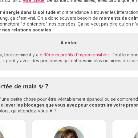
a du fait d'
être timide
. Demandez à mes amies, elles diront que je su
ur énergie dans la solitude
et ont tendance à trouver les interacti
ung, ça c'est vrai. On a donc souvent besoin de
moments de calm
s permettent "d'entendre" nos pensées. Ça ne veut pas dire qu'on n'
r nos relations sociales
.
À noter
s
, tout comme il y a
différents profils d'hypersensibles
. Tout le mon
 il peut y avoir des personnes qui ont besoin plus ou moins de mom
portée de main ✨ ?
'une petite chose pour être véritablement épanoui ou se comprendre.
 à
lever les blocages que vous avez pour construire votre prop
Alors, qu'attendez-vous 🌟 ?