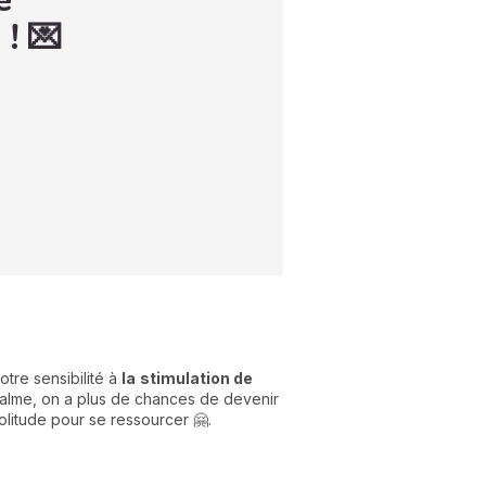
e
 ! 💌
otre sensibilité à
la
stimulation de
e calme, on a plus de chances de devenir
litude pour se ressourcer 🤗.