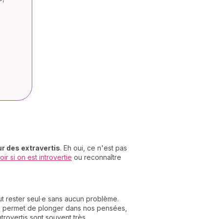
r des extravertis
. Eh oui, ce n'est pas
ir si on est introvertie
ou reconnaître
ut rester seul·e sans aucun problème.
ous permet de plonger dans nos pensées,
rovertis sont souvent très