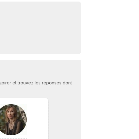
C
n
01
nspirer et trouvez les réponses dont