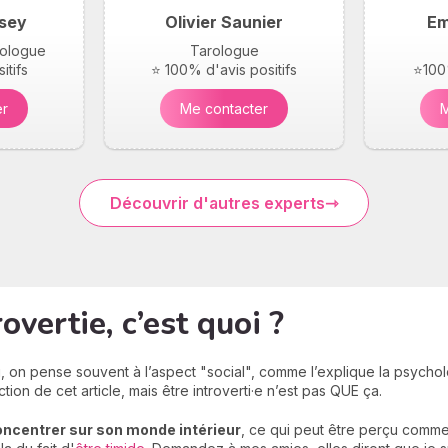
sey
Olivier Saunier
Em
arologue
Tarologue
itifs
⭐ 100% d'avis positifs
⭐100%
er
Me contacter
M
Découvrir d'autres experts
vertie, c’est quoi ?
ti, on pense souvent à l’aspect "social", comme l’explique la psych
tion de cet article, mais être introverti·e n’est pas QUE ça.
oncentrer sur son monde intérieur
, ce qui peut être perçu comme d