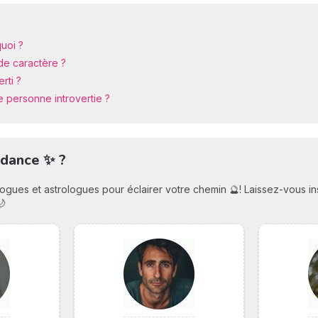
quoi ?
de caractère ?
rti ?
personne introvertie ?
idance ✨ ?
ologues et astrologues pour éclairer votre chemin 🔮! Laissez-vous i
🌙