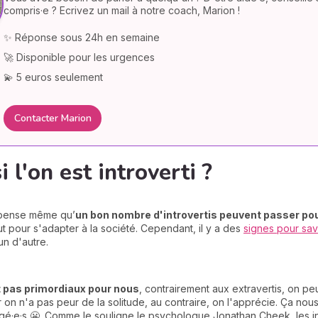
compris·e ? Ecrivez un mail à notre coach, Marion !
✨ Réponse sous 24h en semaine
🚀 Disponible pour les urgences
💫 5 euros seulement
Contacter Marion
l'on est introverti ?
, pense même qu’
u
n bon nombre d'introvertis peuvent passer pou
t pour s'adapter à la société. Cependant, il y a des
signes pour savo
un d'autre.
t pas primordiaux pour nous
, contrairement aux extravertis, on pe
 on n'a pas peur de la solitude, au contraire, on l'apprécie. Ça n
gé·e·s 😬. Comme le souligne le psychologue Jonathan Cheek, les int