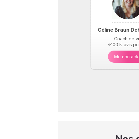
Céline Braun De
Coach de v
⭐100% avis pos
Me contact