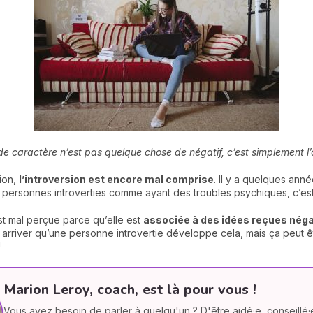
 de caractère n’est pas quelque chose de négatif, c’est simplement l
ion,
l’introversion est encore mal compri
se
. Il y a quelques ann
 personnes introverties comme ayant des troubles psychiques, c’est
st mal perçue parce qu’elle est
associée à des idées reçues nég
 arriver qu’une personne introvertie développe cela, mais ça peut ê
!
Marion Leroy, coach, est là pour vous !
Vous avez besoin de parler à quelqu'un ? D'être aidé·e, conseillé·