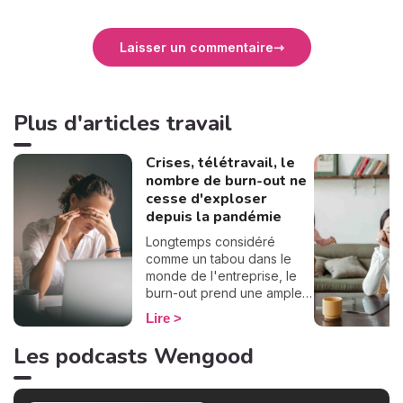
Laisser un commentaire
Plus d'articles travail
Crises, télétravail, le
nombre de burn-out ne
cesse d'exploser
depuis la pandémie
Longtemps considéré
comme un tabou dans le
monde de l'entreprise, le
burn-out prend une ampleur
considérable, avec des
Lire
conséquences de plus en
plus préoccupantes sur la
Les podcasts Wengood
santé mentale des
travailleurs. Face à cette
réalité, il devient essentiel