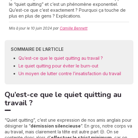
le “quiet quitting” et c’est un phénomène exponentiel.
Qu’est-ce que c’est exactement ? Pourquoi ça touche de
plus en plus de gens ? Explications.
C
Mis à jour le
10 juin 2024
par
Camille Bennett
n
01
SOMMAIRE DE L’ARTICLE
Qu’est-ce que le quiet quitting au travail ?
Le quiet quitting pour éviter le burn-out
Un moyen de lutter contre l’insatisfaction du travail
Qu’est-ce que le quiet quitting au
travail ?
“Quiet quitting”, c’est une expression de nos amis anglais pour
désigner la “
démission silencieuse
”. En gros, notre corps va
au travail, mais clairement la tête est autre part 😒. On se
contente donc alors d’
effectuer le strict minimum
, car on