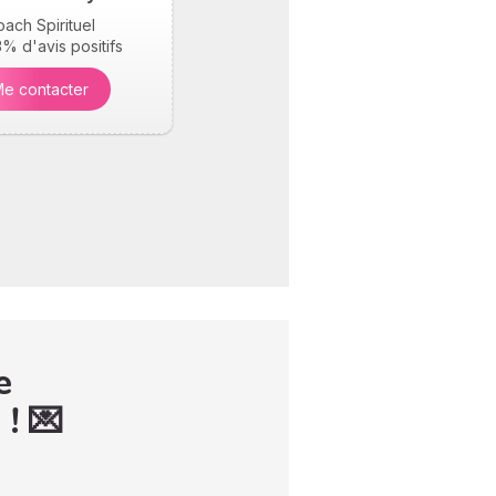
ach Spirituel
% d'avis positifs
e contacter
e
 ! 💌