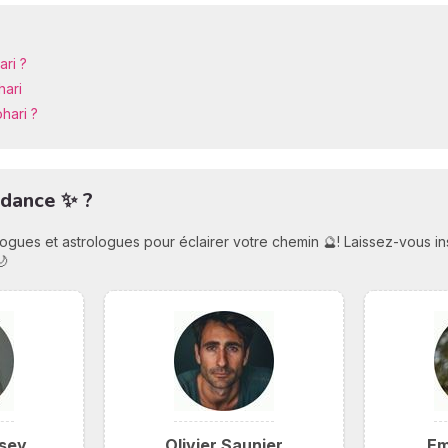
ri ?
hari
hari ?
idance ✨ ?
ologues et astrologues pour éclairer votre chemin 🔮! Laissez-vous i
🌙
sey
Olivier Saunier
Em