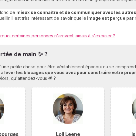
t donc de
mieux se connaître et de communiquer avec les autre
llir. Il est très intéressant de savoir quelle
image est perçue par 
rquoi certaines personnes n'arrivent jamais à s'excuser ?
portée de main ✨ ?
'une petite chose pour être véritablement épanoui ou se comprendre.
 à
lever les blocages que vous avez pour construire votre prop
Alors, qu'attendez-vous 🌟 ?
bourges
Loli Leene
I