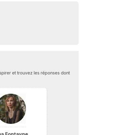
C
n
01
nspirer et trouvez les réponses dont
a Fontayne