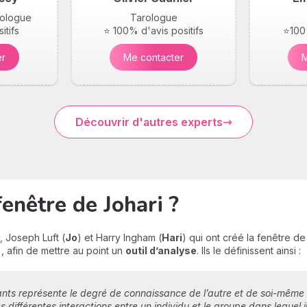
arologue
Tarologue
itifs
⭐ 100% d'avis positifs
⭐100%
er
Me contacter
M
Découvrir d'autres experts
enêtre de Johari ?
 Joseph Luft (
Jo
) et Harry Ingham (
Hari
) qui ont créé la fenêtre de 
, afin de mettre au point un
outil d’analyse
. Ils le définissent ainsi :
s représente le degré de connaissance de l’autre et de soi-même dan
es différentes interactions entre un individu et le groupe dans lequel i