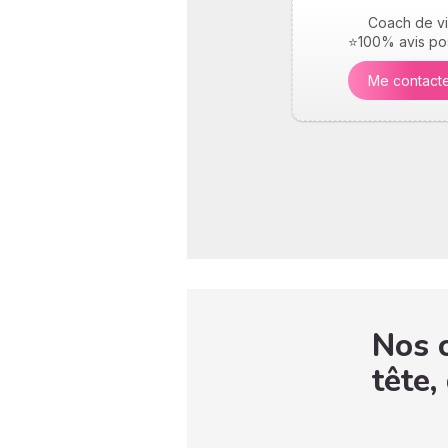
Coach de v
⭐100% avis pos
Me contact
Nos c
tête,