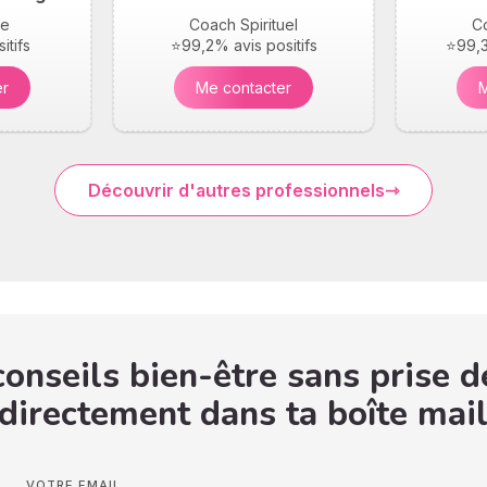
ie
Coach Spirituel
Co
itifs
⭐99,2% avis positifs
⭐99,3
er
Me contacter
M
Découvrir d'autres professionnels
onseils bien-être sans prise d
 directement dans ta boîte mail
VOTRE EMAIL