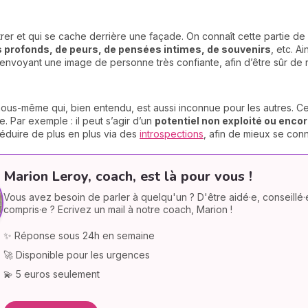
ntrer et qui se cache derrière une façade. On connaît cette partie de
profonds, de peurs, de pensées intimes, de souvenirs
, etc. A
 renvoyant une image de personne très confiante, afin d’être sûr de
 nous-même qui, bien entendu, est aussi inconnue pour les autres. C
. Par exemple : il peut s’agir d’un
potentiel non exploité ou enc
éduire de plus en plus via des
introspections
, afin de mieux se conn
Marion Leroy, coach, est là pour vous !
Vous avez besoin de parler à quelqu'un ? D'être aidé·e, conseillé·
compris·e ? Ecrivez un mail à notre coach, Marion !
✨ Réponse sous 24h en semaine
🚀 Disponible pour les urgences
💫 5 euros seulement