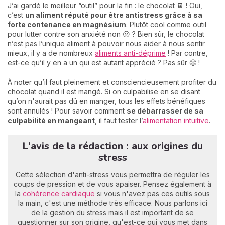
J’ai gardé le meilleur “outil” pour la fin : le chocolat 🍫 ! Oui,
c’est
un aliment réputé pour être antistress grâce à sa
forte contenance en magnésium
. Plutôt cool comme outil
pour lutter contre son anxiété non 😛 ? Bien sûr, le chocolat
n’est pas l’unique aliment à pouvoir nous aider à nous sentir
mieux, il y a de nombreux
aliments anti-déprime
! Par contre,
est-ce qu’il y en a un qui est autant apprécié ? Pas sûr 😬 !
À noter qu’il faut pleinement et consciencieusement profiter du
chocolat quand il est mangé. Si on culpabilise en se disant
qu’on n'aurait pas dû en manger, tous les effets bénéfiques
sont annulés ! Pour savoir comment
se débarrasser de sa
culpabilité en mangeant
, il faut tester l’
alimentation intuitive
.
L'avis de la rédaction : aux origines du
stress
Cette sélection d'anti-stress vous permettra de réguler les
coups de pression et de vous apaiser. Pensez également à
la
cohérence cardiaque
si vous n'avez pas ces outils sous
la main, c'est une méthode très efficace. Nous parlons ici
de la gestion du stress mais il est important de se
questionner sur son origine, qu'est-ce qui vous met dans