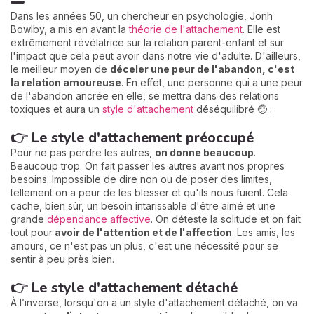
Dans les années 50, un chercheur en psychologie, Jonh
Bowlby, a mis en avant la
théorie de l'attachement
. Elle est
extrêmement révélatrice sur la relation parent-enfant et sur
l'impact que cela peut avoir dans notre vie d'adulte. D'ailleurs,
le meilleur moyen de
d
éceler une peur de l'abandon, c'est
la relation amoureuse
. En effet, une personne qui a une peur
de l'abandon ancrée en elle, se mettra dans des relations
toxiques et aura un
style d'attachement
déséquilibré 🤕 :
👉 Le style d'attachement préoccupé
Pour ne pas perdre les autres,
on donne beaucoup
.
Beaucoup trop. On fait passer les autres avant nos propres
besoins. Impossible de dire non ou de poser des limites,
tellement on a peur de les blesser et qu'ils nous fuient. Cela
cache, bien sûr, un besoin intarissable d'être aimé et une
grande
dépendance affective
. On déteste la solitude et on fait
tout pour
avoir de l'attention et de l'affection
. Les amis, les
amours, ce n'est pas un plus, c'est une nécessité pour se
sentir à peu près bien.
👉 Le style d'attachement détaché
À l’inverse, lorsqu'on a un style d'attachement détaché, on va