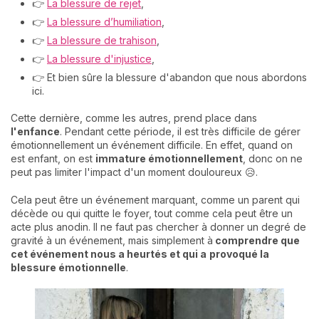
👉
La blessure de rejet
,
👉
La blessure d’humiliation
,
👉
La blessure de trahison
,
👉
La blessure d'injustice
,
👉 Et bien sûre la blessure d'abandon que nous abordons
ici.
Cette dernière, comme les autres, prend place dans
l'enfance
. Pendant cette période, il est très difficile de gérer
émotionnellement un événement difficile. En effet, quand on
est enfant, on est
immature émotionnellement
, donc on ne
peut pas limiter l'impact d'un moment douloureux 😥.
Cela peut être un événement marquant, comme un parent qui
décède ou qui quitte le foyer, tout comme cela peut être un
acte plus anodin. Il ne faut pas chercher à donner un degré de
gravité à un événement, mais simplement à
comprendre que
cet événement nous a heurtés
et qui a
provoqué la
blessure émotionnelle
.