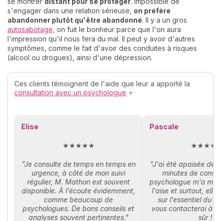
se montrer
distant pour se protéger
. Impossible de
s'engager dans une relation sérieuse,
on préfère
abandonner plutôt qu'être abandonné
. Il y a un gros
autosabotage,
on fuit le bonheur parce que l'on aura
l'impression qu'il nous fera du mal. Il peut y avoir d'autres
symptômes, comme le fait d'avoir des conduites à risques
(alcool ou drogues), ainsi d'une dépression.
Ces clients témoignent de l'aide que leur a apporté la
consultation avec un psychologue
⭐
Elise
Pascale
★★★★★
★★★★
"Je consulte de temps en temps en
"J'ai été apaisée dès
urgence, à côté de mon suivi
minutes de consul
régulier, M. Mathon est souvent
psychologue m'a mis
disponible. À l'écoute évidemment,
l'aise et surtout, elle
comme beaucoup de
sur l'essentiel du 
psychologues. De bons conseils et
vous contacterai à n
analyses souvent pertinentes."
sûr !"