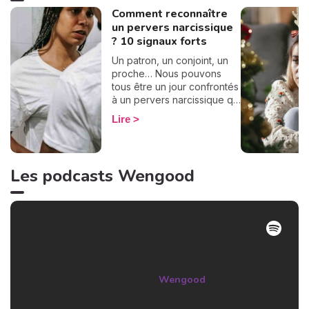
Comment reconnaître
un pervers narcissique
? 10 signaux forts
Un patron, un conjoint, un
proche… Nous pouvons
tous être un jour confrontés
à un pervers narcissique qui
nous entraînera dans une
Lire
spirale destructrice.
Toutefois, il n'est pas
simple de le reconnaître.
Alors comment faire ? Il y a
Les podcasts Wengood
des signaux forts à repérer
pour détecter ce type
d'individu dans son
entourage. On en a réuni 10
pour vous les partager afin
de vous en protéger au
plus vite !
Wengood