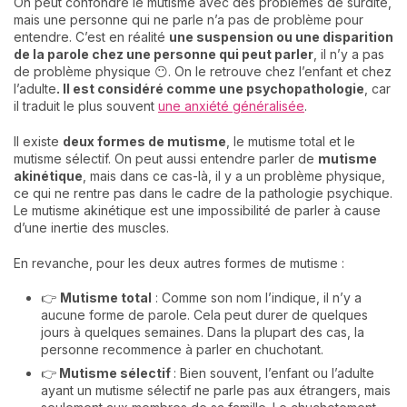
On peut confondre le mutisme avec des problèmes de surdité,
mais une personne qui ne parle n’a pas de problème pour
entendre. C’est en réalité
une suspension ou une disparition
de la parole chez une personne qui peut parler
, il n’y a pas
de problème physique 😶. On le retrouve chez l’enfant et chez
l’adulte
. Il est considéré comme une psychopathologie
, car
il traduit le plus souvent
une anxiété généralisée
.
Il existe
deux formes de mutisme
, le mutisme total et le
mutisme sélectif. On peut aussi entendre parler de
mutisme
akinétique
, mais dans ce cas-là, il y a un problème physique,
ce qui ne rentre pas dans le cadre de la pathologie psychique.
Le mutisme akinétique est une impossibilité de parler à cause
d’une inertie des muscles.
En revanche, pour les deux autres formes de mutisme :
👉
Mutisme total
: Comme son nom l’indique, il n’y a
aucune forme de parole. Cela peut durer de quelques
jours à quelques semaines. Dans la plupart des cas, la
personne recommence à parler en chuchotant.
👉
Mutisme sélectif
: Bien souvent, l’enfant ou l’adulte
ayant un mutisme sélectif ne parle pas aux étrangers, mais