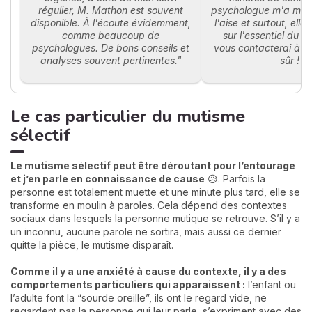
régulier, M. Mathon est souvent
psychologue m'a mis
disponible. À l'écoute évidemment,
l'aise et surtout, elle
comme beaucoup de
sur l'essentiel du 
psychologues. De bons conseils et
vous contacterai à n
analyses souvent pertinentes."
sûr !"
Le cas particulier du mutisme
sélectif
Le mutisme sélectif peut être déroutant pour l’entourage
et j’en parle en connaissance de cause
😥. Parfois la
personne est totalement muette et une minute plus tard, elle se
transforme en moulin à paroles. Cela dépend des contextes
sociaux dans lesquels la personne mutique se retrouve. S’il y a
un inconnu, aucune parole ne sortira, mais aussi ce dernier
quitte la pièce, le mutisme disparaît.
Comme il y a une anxiété à cause du contexte, il y a des
comportements particuliers qui apparaissent :
l’enfant ou
l’adulte font la “sourde oreille”, ils ont le regard vide, ne
regardent pas la personne qui leur parle, s’expriment avec des