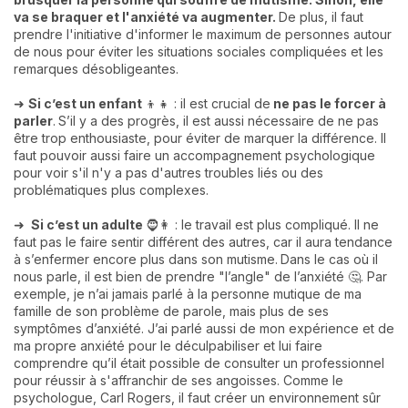
va se braquer et l'anxiété va augmenter.
De plus, il faut
prendre l'initiative d'informer le maximum de personnes autour
de nous pour éviter les situations sociales compliquées et les
remarques désobligeantes.
➜
Si c’est un enfant
👦👧 : il est crucial de
ne pas le forcer à
parler
.
S’il y a des progrès, il est aussi nécessaire de ne pas
être trop enthousiaste, pour éviter de marquer la différence. Il
faut pouvoir aussi faire un accompagnement psychologique
pour voir s'il n'y a pas d'autres troubles liés ou des
problématiques plus complexes.
➜
Si c’est un adulte
🧔👩 : le travail est plus compliqué. Il ne
faut pas le faire sentir différent des autres, car il aura tendance
à s’enfermer encore plus dans son mutisme.
Dans le cas où il
nous parle, il est bien de prendre "l’angle" de l’anxiété 🤔. Par
exemple, je n’ai jamais parlé à la personne mutique de ma
famille de son problème de parole, mais plus de ses
symptômes d’anxiété. J’ai parlé aussi de mon expérience et de
ma propre anxiété pour le déculpabiliser et lui faire
comprendre qu’il était possible de consulter un professionnel
pour réussir à s'affranchir de ses angoisses. Comme le
psychologue, Carl Rogers, il faut créer un environnement sûr