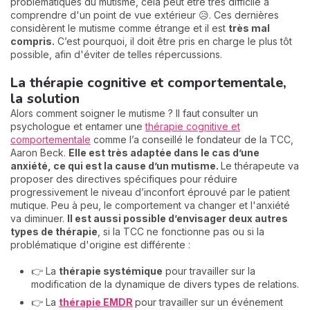
problématiques du mutisme, cela peut être très difficile à
comprendre d'un point de vue extérieur 😥. Ces dernières
considèrent le mutisme comme étrange et il est
très mal
compris.
C’est pourquoi, il doit être pris en charge le plus tôt
possible, afin d'éviter de telles répercussions.
La thérapie cognitive et comportementale,
la solution
Alors comment soigner le mutisme ? Il faut
consulter un
psychologue et entamer une
thérapie cognitive et
comportementale
comme l’a conseillé le fondateur de la TCC,
Aaron Beck.
Elle est très adaptée dans le cas d’une
anxiété, ce qui est la cause d’un mutisme.
Le thérapeute va
proposer des directives spécifiques pour réduire
progressivement le niveau d’inconfort éprouvé par le patient
mutique. Peu à peu, le comportement va changer et l'anxiété
va diminuer.
Il est aussi possible d’e
nvisager deux autres
types de thérapie
, si la TCC ne fonctionne pas ou si la
problématique d'origine est différente :
👉 La
thérapie systémique
pour travailler sur la
modification de la dynamique de divers types de relations.
👉 La
thérapie EMDR
pour travailler sur un événement