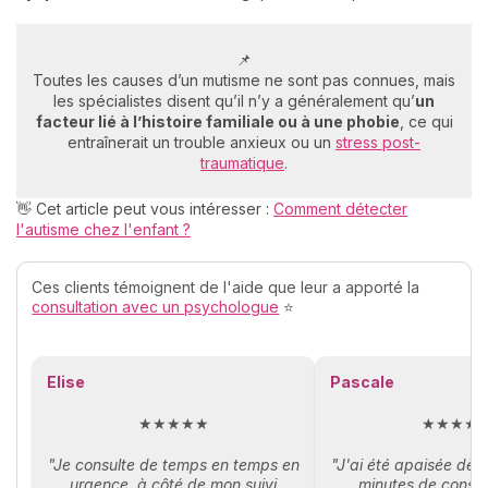
📌
Toutes les causes d’un mutisme ne sont pas connues, mais
les spécialistes disent qu’il n’y a généralement qu’
un
facteur lié à l’histoire familiale ou à une phobie
, ce qui
entraînerait un trouble anxieux ou un
stress post-
traumatique
.
👋 Cet article peut vous intéresser :
Comment détecter
l'autisme chez l'enfant ?
Ces clients témoignent de l'aide que leur a apporté la
consultation avec un psychologue
⭐
Elise
Pascale
★★★★★
★★★★
"Je consulte de temps en temps en
"J'ai été apaisée dès
urgence, à côté de mon suivi
minutes de consul