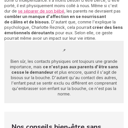
sorte d'indépendance. Il a moins besoin d'être bercé, d'être
porté, il est physiquement moins collé à nous. Même si c'est
dur de
se séparer de son bébé
, les parents ne devraient pas
combler un manque d'affection en se nourrissant
de
câlins
et de bisous.
D'autant que, comme l'explique la
psychologue, Charlotte Reznick, cela pourrai
t créer des liens
émotionnels déroutants
pour eux. Selon elle, ce geste
pourrait même avoir un impact sur leur vie intime.
📌
Bien sûr, les contacts physiques ont toujours une grande
importance, mais
ce n'est pas aux parents d'être sans
cesse le demandeur
et plus encore, quand il s'agit de
bisous sur la bouche. D'autant qu'au contact des autres,
l'enfant peut se sentir exclu ou différent en comprenant
qu'embrasser son enfant sur la bouche, ce n'est pas la
norme.
Nos conseils bien-être sans