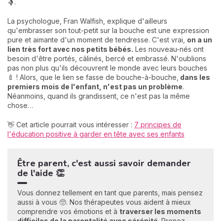
🤱.
La psychologue, Fran Walfish, explique d'ailleurs
qu'embrasser son tout-petit sur la bouche est une expression
pure et aimante d'un moment de tendresse. C'est vrai,
on a un
lien très fort avec nos petits bébés.
Les nouveau-nés ont
besoin d'être portés, câlinés, bercé et embrassé. N'oublions
pas non plus qu'ils découvrent le monde avec leurs bouches
🍼 ! Alors, que le lien se fasse de bouche-à-bouche,
d
ans les
premiers mois de l'enfant, n'est pas un problème
.
Néanmoins, quand ils grandissent, ce n'est pas la même
chose
…
👋 Cet article pourrait vous intéresser :
7 principes de
l'éducation positive à garder en tête avec ses enfants
Être parent, c'est aussi savoir demander
de l'aide 👏
Vous donnez tellement en tant que parents, mais pensez
aussi à vous 🥺. Nos thérapeutes vous aident à mieux
comprendre vos émotions et à
traverser les moments
difficiles de la parentalité avec sérénité
. Prenez