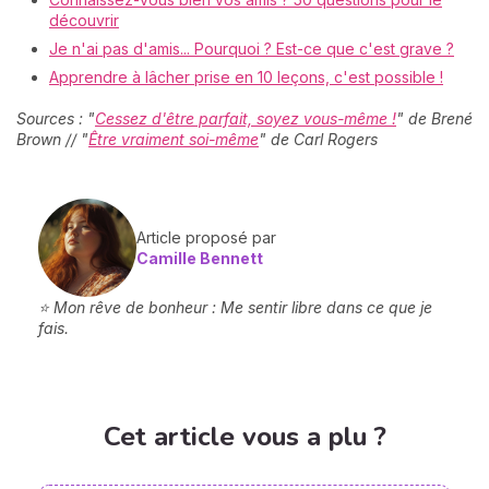
découvrir
Je n'ai pas d'amis... Pourquoi ? Est-ce que c'est grave ?
Apprendre à lâcher prise en 10 leçons, c'est possible !
Sources : "
Cessez d'être parfait, soyez vous-même !
" de Brené
Brown // "
Être vraiment soi-même
" de Carl Rogers
Article proposé par
Camille Bennett
⭐ Mon rêve de bonheur : Me sentir libre dans ce que je
fais.
Cet article vous a plu ?