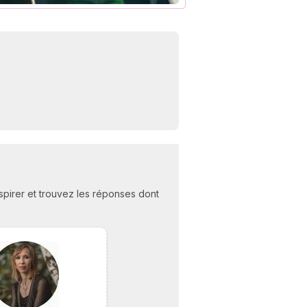
C
n
01
nspirer et trouvez les réponses dont