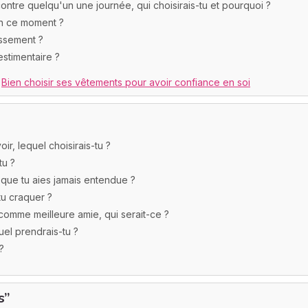
ontre quelqu'un une journée, qui choisirais-tu et pourquoi ?
en ce moment ?
issement ?
estimentaire ?
:
Bien choisir ses vêtements pour avoir confiance en soi
ir, lequel choisirais-tu ?
tu ?
e que tu aies jamais entendue ?
tu craquer ?
 comme meilleure amie, qui serait-ce ?
uel prendrais-tu ?
?
s”