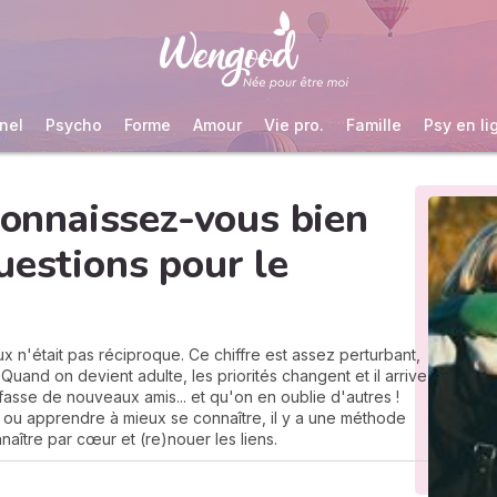
nel
Psycho
Forme
Amour
Vie pro.
Famille
Psy en li
 connaissez-vous bien
uestions pour le
eux n'était pas réciproque. Ce chiffre est assez perturbant,
Quand on devient adulte, les priorités changent et il arrive
asse de nouveaux amis... et qu'on en oublie d'autres !
s ou apprendre à mieux se connaître, il y a une méthode
naître par cœur et (re)nouer les liens.