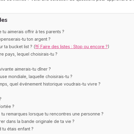
des
 tu aimerais offrir à tes parents ?
épenserais-tu ton argent ?
r ta bucket list ? (
👋 Faire des listes : Stop ou encore ?
)
tre pays, lequel choisirais-tu ?
ivante aimerais-tu dîner ?
use mondiale, laquelle choisirais-tu ?
emps, quel événement historique voudrais-tu vivre ?
?
ortée ?
e tu remarques lorsque tu rencontres une personne ?
er dans la bande originale de ta vie ?
 tu étais enfant ?