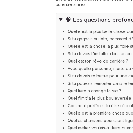
ou entre ami·es :
🧠
Les questions profon
Quelle est la plus belle chose que
Si tu gagnais au loto, comment d
Quelle est la chose la plus folle su
Si tu devais t'installer dans un au
Quel est ton rêve de carrière ?
Avec quelle personne, morte ou v
Si tu devais te battre pour une ca
Si tu pouvais remonter dans le t
Quel livre a changé ta vie ?
Quel film t'a le plus bouleversée 
Comment préfères-tu être réconf
Quelle est la première chose qu
Quelles chansons pourraient figur
Quel métier voulais-tu faire quand