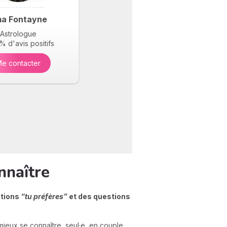
a Fontayne
Astrologue
 d'avis positifs
e contacter
nnaître
stions
“tu préfères”
et des questions
ieux se connaître, seul·e, en couple