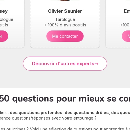
sey
Olivier Saunier
Em
arologue
Tarologue
itifs
⭐ 100% d'avis positifs
⭐100%
er
Me contacter
M
Découvrir d'autres experts
 50 questions pour mieux se co
ties :
des questions profondes, des questions drôles, des que
séance questions/réponses avec votre entourage ?
es ou intimes ? Voici une sélection de questions pour apprendre à m