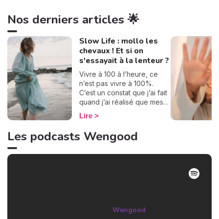
Nos derniers articles 🌟
Slow Life : mollo les
chevaux ! Et si on
s'essayait à la lenteur ?
Vivre à 100 à l’heure, ce
n’est pas vivre à 100%.
C’est un constat que j’ai fait
quand j’ai réalisé que mes
journées se ressemblaient
Lire
et défilaient à toute allure.
Je ne prenais pas le temps
Les podcasts Wengood
de savourer, mais un beau
jour, j’ai décidé de dire stop
! Pour apprécier pleinement
chaque instant, j’essaie
d’adopter la slow life depuis
quelques années. Dans
notre société où tout défile
si vite, c’est un peu nager à
Wengood
contre-courant. Comment et