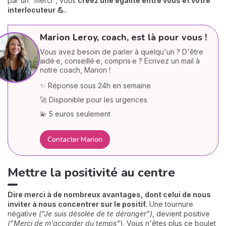
par un "merci", vous
créez une égalité entre vous et votre
interlocuteur 💪.
Marion Leroy, coach, est là pour vous !
Vous avez besoin de parler à quelqu'un ? D'être
aidé·e, conseillé·e, compris·e ? Ecrivez un mail à
notre coach, Marion !
✨ Réponse sous 24h en semaine
🚀 Disponible pour les urgences
💫 5 euros seulement
Contacter Marion
Mettre la positivité au centre
Dire merci à de nombreux avantages, dont celui de nous
inviter à nous concentrer sur le positif.
Une tournure
négative
("Je suis désolée de te déranger")
, devient positive
("Merci de m'accorder du temps"
). Vous n'êtes plus ce boulet