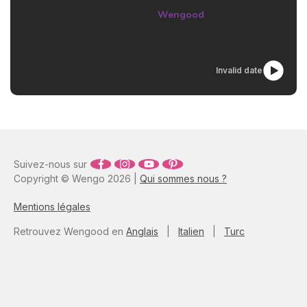
si vite, c’est un peu nager à
Wengood
contre-courant. Comment et
pourquoi lever le pied sur
notre quotidien ? Aller, c’est
parti (tout en douceur) !
Invalid date
Suivez-nous sur
Copyright © Wengo 2026 |
Qui sommes nous ?
Mentions légales
Retrouvez Wengood en
Anglais
|
Italien
|
Turc